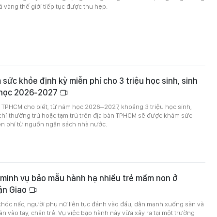
á vàng thế giới tiếp tục được thu hẹp.
ức khỏe định kỳ miễn phí cho 3 triệu học sinh, sinh
 học 2026-2027
ế TPHCM cho biết, từ năm học 2026–2027, khoảng 3 triệu học sinh,
 chỉ thường trú hoặc tạm trú trên địa bàn TPHCM sẽ được khám sức
ễn phí từ nguồn ngân sách nhà nước.
 minh vụ bảo mẫu hành hạ nhiều trẻ mầm non ở
ận Giao
khóc nấc, người phụ nữ liên tục đánh vào đầu, dằn mạnh xuống sàn và
n vào tay, chân trẻ. Vụ việc bạo hành này vừa xảy ra tại một trường