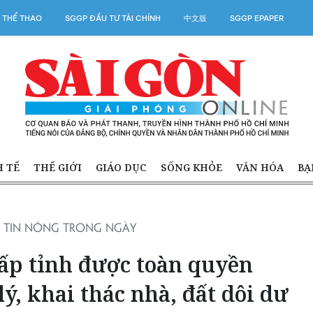
 THỂ THAO
SGGP ĐẦU TƯ TÀI CHÍNH
中文版
SGGP EPAPER
H TẾ
THẾ GIỚI
GIÁO DỤC
SỐNG KHỎE
VĂN HÓA
BẠ
TIN NÓNG TRONG NGÀY
ấp tỉnh được toàn quyền
ý, khai thác nhà, đất dôi dư