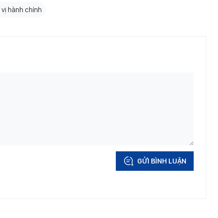
 vị hành chính
GỬI BÌNH LUẬN