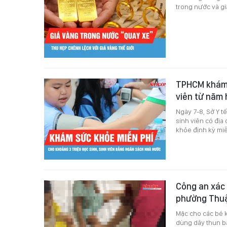
trong nước và gi
TPHCM khám s
viên từ năm
Ngày 7-8, Sở Y t
sinh viên có địa
khỏe định kỳ mi
Công an xác
phường Thu
Mặc cho các bé 
dùng dây thun bắ