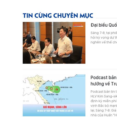
TIN CÙNG CHUYÊN MỤC
Đại biểu Quố
Sáng 7-8, tại phi
hội kỳ vọng dự t
nghẽn về thể chế
Podcast bản t
hướng về Tr
Podcast bản tin 
HLV Kim Sang-si
định kỳ miễn phí
vịnh Bắc bộ mạnh
lại; Sáng 7-8: G
nhà của Huấn "H