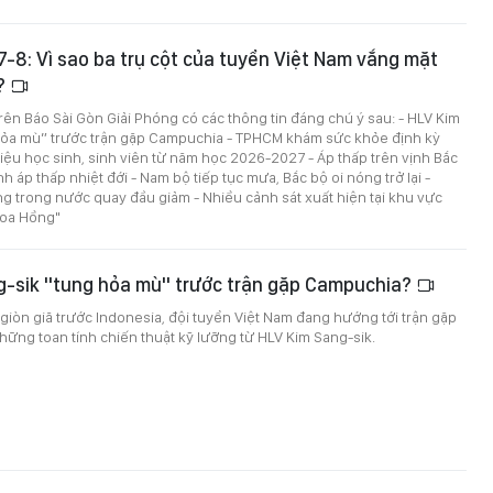
 7-8: Vì sao ba trụ cột của tuyển Việt Nam vắng mặt
p?
 trên Báo Sài Gòn Giải Phóng có các thông tin đáng chú ý sau: - HLV Kim
hỏa mù” trước trận gặp Campuchia - TPHCM khám sức khỏe định kỳ
riệu học sinh, sinh viên từ năm học 2026-2027 - Áp thấp trên vịnh Bắc
 áp thấp nhiệt đới - Nam bộ tiếp tục mưa, Bắc bộ oi nóng trở lại -
ng trong nước quay đầu giảm - Nhiều cảnh sát xuất hiện tại khu vực
Hoa Hồng"
g-sik "tung hỏa mù" trước trận gặp Campuchia?
giòn giã trước Indonesia, đội tuyển Việt Nam đang hướng tới trận gặp
ững toan tính chiến thuật kỹ lưỡng từ HLV Kim Sang-sik.