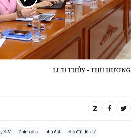
LƯU THỦY - THU HƯƠNG
yết 31
Chính phủ
nhà đất
nhà đất dôi dư