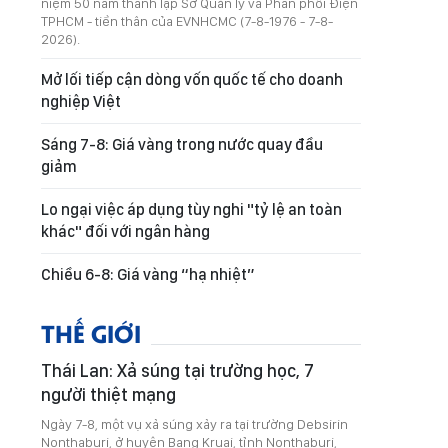
niệm 50 năm thành lập Sở Quản lý và Phân phối Điện
TPHCM - tiền thân của EVNHCMC (7-8-1976 - 7-8-
2026).
Mở lối tiếp cận dòng vốn quốc tế cho doanh
nghiệp Việt
Sáng 7-8: Giá vàng trong nước quay đầu
giảm
Lo ngại việc áp dụng tùy nghi "tỷ lệ an toàn
khác" đối với ngân hàng
Chiều 6-8: Giá vàng “hạ nhiệt”
THẾ GIỚI
Thái Lan: Xả súng tại trường học, 7
người thiệt mạng
Ngày 7-8, một vụ xả súng xảy ra tại trường Debsirin
Nonthaburi, ở huyện Bang Kruai, tỉnh Nonthaburi,