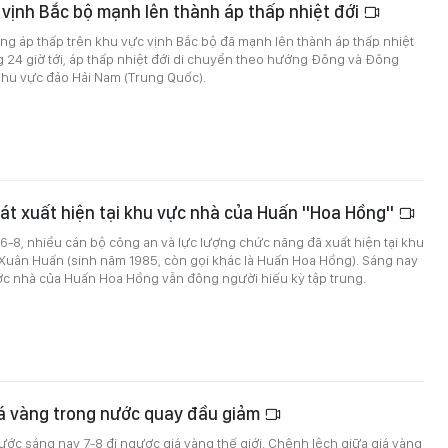
 vịnh Bắc bộ mạnh lên thành áp thấp nhiệt đới
ng áp thấp trên khu vực vịnh Bắc bộ đã mạnh lên thành áp thấp nhiệt
g 24 giờ tới, áp thấp nhiệt đới di chuyển theo hướng Đông và Đông
hu vực đảo Hải Nam (Trung Quốc).
át xuất hiện tại khu vực nhà của Huấn "Hoa Hồng"
 6-8, nhiều cán bộ công an và lực lượng chức năng đã xuất hiện tại khu
 Xuân Huấn (sinh năm 1985, còn gọi khác là Huấn Hoa Hồng). Sáng nay
ớc nhà của Huấn Hoa Hồng vẫn đông người hiếu kỳ tập trung.
iá vàng trong nước quay đầu giảm
ước sáng nay 7-8 đi ngược giá vàng thế giới. Chênh lệch giữa giá vàng