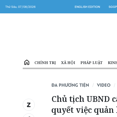
Thứ Sáu, 07/08/2026
ENGLISH EDITION
SGGP
CHÍNH TRỊ
XÃ HỘI
PHÁP LUẬT
KIN
ĐA PHƯƠNG TIỆN
VIDEO
Chủ tịch UBND c
quyết việc quản l