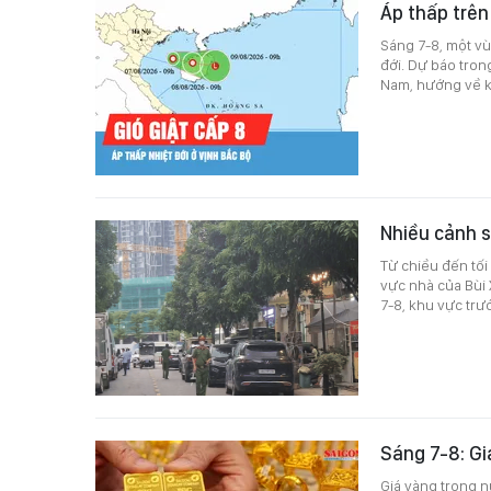
Áp thấp trên
Sáng 7-8, một vù
đới. Dự báo tron
Nam, hướng về k
Nhiều cảnh s
Từ chiều đến tối
vực nhà của Bùi
7-8, khu vực trư
Sáng 7-8: G
Giá vàng trong n