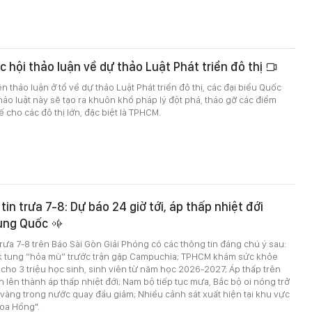
c hội thảo luận về dự thảo Luật Phát triển đô thị
ên thảo luận ở tổ về dự thảo Luật Phát triển đô thị, các đại biểu Quốc
hảo luật này sẽ tạo ra khuôn khổ pháp lý đột phá, tháo gỡ các điểm
 cho các đô thị lớn, đặc biệt là TPHCM.
in trưa 7-8: Dự báo 24 giờ tới, áp thấp nhiệt đới
ung Quốc
trưa 7-8 trên Báo Sài Gòn Giải Phóng có các thông tin đáng chú ý sau:
k tung “hỏa mù” trước trận gặp Campuchia; TPHCM khám sức khỏe
 cho 3 triệu học sinh, sinh viên từ năm học 2026-2027; Áp thấp trên
 lên thành áp thấp nhiệt đới; Nam bộ tiếp tục mưa, Bắc bộ oi nóng trở
iá vàng trong nước quay đầu giảm; Nhiều cảnh sát xuất hiện tại khu vực
oa Hồng".