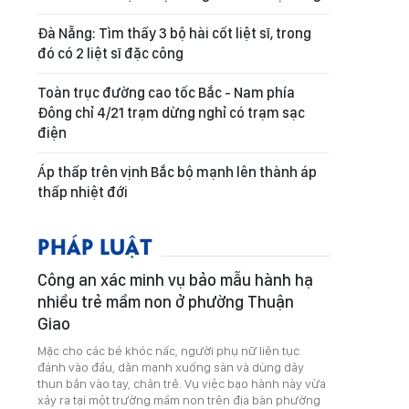
Đà Nẵng: Tìm thấy 3 bộ hài cốt liệt sĩ, trong
đó có 2 liệt sĩ đặc công
Toàn trục đường cao tốc Bắc - Nam phía
Đông chỉ 4/21 trạm dừng nghỉ có trạm sạc
điện
Áp thấp trên vịnh Bắc bộ mạnh lên thành áp
thấp nhiệt đới
PHÁP LUẬT
Công an xác minh vụ bảo mẫu hành hạ
nhiều trẻ mầm non ở phường Thuận
Giao
Mặc cho các bé khóc nấc, người phụ nữ liên tục
đánh vào đầu, dằn mạnh xuống sàn và dùng dây
thun bắn vào tay, chân trẻ. Vụ việc bạo hành này vừa
xảy ra tại một trường mầm non trên địa bàn phường