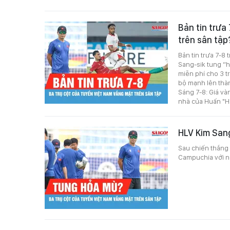
Bản tin trưa
trên sân tậ
Bản tin trưa 7-8
Sang-sik tung “
miễn phí cho 3 t
bộ mạnh lên thành
Sáng 7-8: Giá và
nhà của Huấn "
HLV Kim San
Sau chiến thắng 
Campuchia với nh