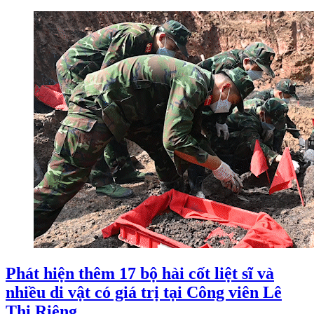
Phát hiện thêm 17 bộ hài cốt liệt sĩ và
nhiều di vật có giá trị tại Công viên Lê
Thị Riêng