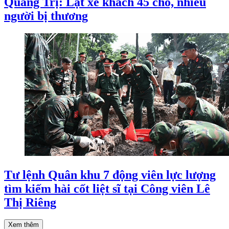
Quảng Trị: Lật xe khách 45 chỗ, nhiều
người bị thương
Tư lệnh Quân khu 7 động viên lực lượng
tìm kiếm hài cốt liệt sĩ tại Công viên Lê
Thị Riêng
Xem thêm