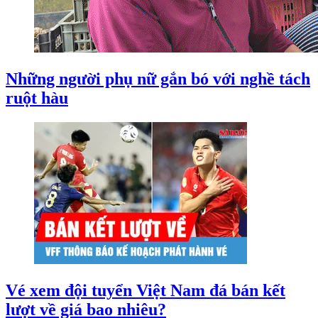
Những người phụ nữ gắn bó với nghề tách
ruột hàu
Vé xem đội tuyển Việt Nam đá bán kết
lượt về giá bao nhiêu?