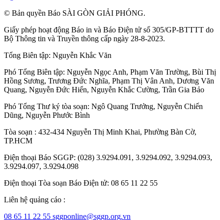
© Bản quyền Báo SÀI GÒN GIẢI PHÓNG.
Giấy phép hoạt động Báo in và Báo Điện tử số 305/GP-BTTTT do
Bộ Thông tin và Truyền thông cấp ngày 28-8-2023.
Tổng Biên tập:
Nguyễn Khắc Văn
Phó Tổng Biên tập:
Nguyễn Ngọc Anh
,
Phạm Văn Trường
,
Bùi Thị
Hồng Sương
,
Trương Đức Nghĩa
,
Phạm Thị Vân Anh
,
Dương Văn
Quang
,
Nguyễn Đức Hiển
,
Nguyễn Khắc Cường
,
Trần Gia Bảo
Phó Tổng Thư ký tòa soạn:
Ngô Quang Trưởng
,
Nguyễn Chiến
Dũng
,
Nguyễn Phước Bình
Tòa soạn : 432-434 Nguyễn Thị Minh Khai, Phường Bàn Cờ,
TP.HCM
Điện thoại Báo SGGP: (028) 3.9294.091, 3.9294.092, 3.9294.093,
3.9294.097, 3.9294.098
Điện thoại Tòa soạn Báo Điện tử: 08 65 11 22 55
Liên hệ quảng cáo :
08 65 11 22 55
sggponline@sggp.org.vn