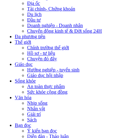
Địa ốc
Tài chính- Chứng khoán
Du lịch
Đầu tư
Doanh nghiệp - Doanh nhân
Chuyển động kinh tế & Đời sống 24H
Đa phương tiện
Thế giới
Chính trường thế giới
Hồ sơ - tư liệu
Chuyện đó đây
Giáo dục
Hướng nghiệp - tuyển sinh
Giáo dục hội nhập
Sống khỏe
An toàn thực phẩm
Sức khỏe cộng đồng
Văn hóa
Nhịp sống
Nhân vật
Giải trí
Sách
Bạn đọc
Ý kiến bạn đọc
Diễn đàn - Thảo luận