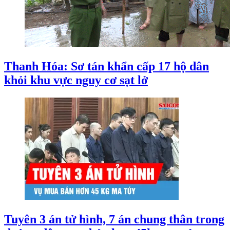
Thanh Hóa: Sơ tán khẩn cấp 17 hộ dân
khỏi khu vực nguy cơ sạt lở
Tuyên 3 án tử hình, 7 án chung thân trong