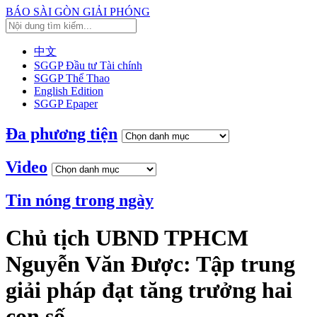
BÁO SÀI GÒN GIẢI PHÓNG
中文
SGGP Đầu tư Tài chính
SGGP Thể Thao
English Edition
SGGP Epaper
Đa phương tiện
Video
Tin nóng trong ngày
Chủ tịch UBND TPHCM
Nguyễn Văn Được: Tập trung
giải pháp đạt tăng trưởng hai
con số