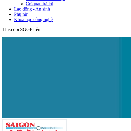
Cơ quan trả lời
Lao động - An sinh
Phụ nữ
Khoa học công nghệ
Theo dõi SGGP trên: