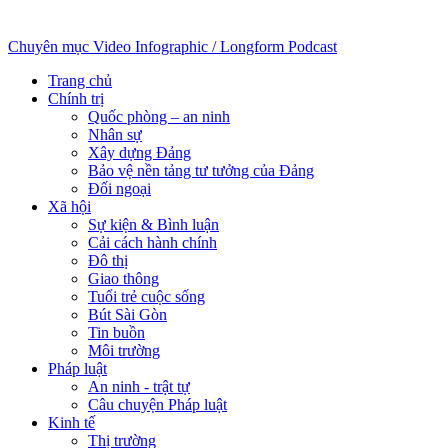
Chuyên mục
Video
Infographic / Longform
Podcast
Trang chủ
Chính trị
Quốc phòng – an ninh
Nhân sự
Xây dựng Đảng
Bảo vệ nền tảng tư tưởng của Đảng
Đối ngoại
Xã hội
Sự kiện & Bình luận
Cải cách hành chính
Đô thị
Giao thông
Tuổi trẻ cuộc sống
Bút Sài Gòn
Tin buồn
Môi trường
Pháp luật
An ninh - trật tự
Câu chuyện Pháp luật
Kinh tế
Thị trường