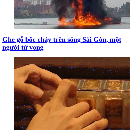
Ghe gỗ bốc cháy trên sông Sài Gòn, một
người tử vong