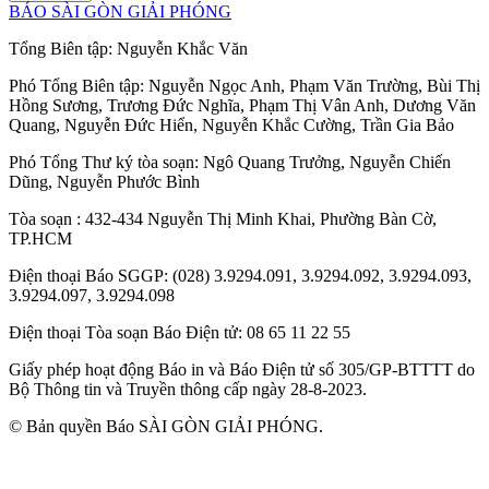
BÁO SÀI GÒN GIẢI PHÓNG
Tổng Biên tập:
Nguyễn Khắc Văn
Phó Tổng Biên tập:
Nguyễn Ngọc Anh
,
Phạm Văn Trường
,
Bùi Thị
Hồng Sương
,
Trương Đức Nghĩa
,
Phạm Thị Vân Anh
,
Dương Văn
Quang
,
Nguyễn Đức Hiển
,
Nguyễn Khắc Cường
,
Trần Gia Bảo
Phó Tổng Thư ký tòa soạn:
Ngô Quang Trưởng
,
Nguyễn Chiến
Dũng
,
Nguyễn Phước Bình
Tòa soạn
: 432-434 Nguyễn Thị Minh Khai, Phường Bàn Cờ,
TP.HCM
Điện thoại Báo SGGP
: (028) 3.9294.091, 3.9294.092, 3.9294.093,
3.9294.097, 3.9294.098
Điện thoại Tòa soạn Báo Điện tử
: 08 65 11 22 55
Giấy phép hoạt động Báo in và Báo Điện tử số 305/GP-BTTTT do
Bộ Thông tin và Truyền thông cấp ngày 28-8-2023.
© Bản quyền Báo SÀI GÒN GIẢI PHÓNG.