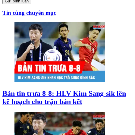
Gửi bình luận
Tin cùng chuyên mục
Bản tin trưa 8-8: HLV Kim Sang-sik lên
kế hoạch cho trận bán kết