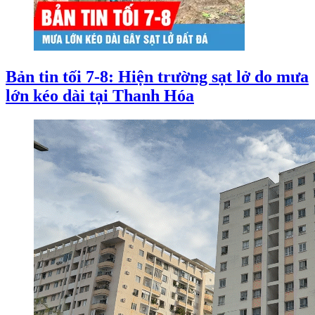
Bản tin tối 7-8: Hiện trường sạt lở do mưa
lớn kéo dài tại Thanh Hóa