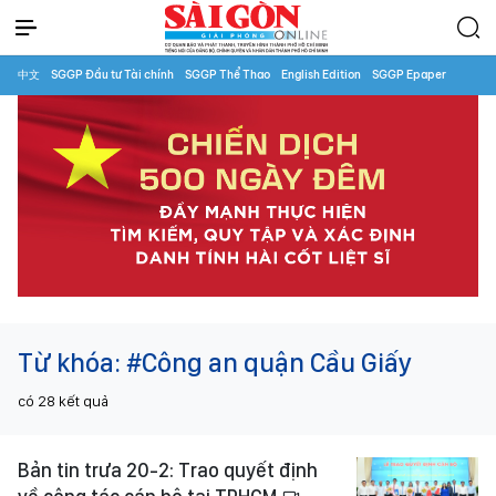
中文
SGGP Đầu tư Tài chính
SGGP Thể Thao
English Edition
SGGP Epaper
Từ khóa:
#Công an quận Cầu Giấy
có
28
kết quả
Bản tin trưa 20-2: Trao quyết định