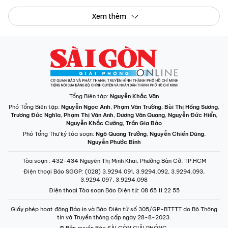
Xem thêm
Tổng Biên tập:
Nguyễn Khắc Văn
Phó Tổng Biên tập:
Nguyễn Ngọc Anh
,
Phạm Văn Trường
,
Bùi Thị Hồng Sương
,
Trương Đức Nghĩa
,
Phạm Thị Vân Anh
,
Dương Văn Quang
,
Nguyễn Đức Hiển
,
Nguyễn Khắc Cường
,
Trần Gia Bảo
Phó Tổng Thư ký tòa soạn:
Ngô Quang Trưởng
,
Nguyễn Chiến Dũng
,
Nguyễn Phước Bình
Tòa soạn
: 432-434 Nguyễn Thị Minh Khai, Phường Bàn Cờ, TP.HCM
Điện thoại Báo SGGP
: (028) 3.9294.091, 3.9294.092, 3.9294.093,
3.9294.097, 3.9294.098
Điện thoại Tòa soạn Báo Điện tử
: 08 65 11 22 55
Giấy phép hoạt động Báo in và Báo Điện tử số 305/GP-BTTTT do Bộ Thông
tin và Truyền thông cấp ngày 28-8-2023.