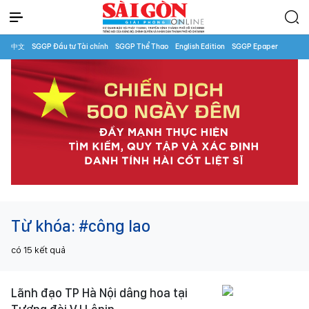
中文
SGGP Đầu tư Tài chính
SGGP Thể Thao
English Edition
SGGP Epaper
Từ khóa:
#công lao
có
15
kết quả
Lãnh đạo TP Hà Nội dâng hoa tại