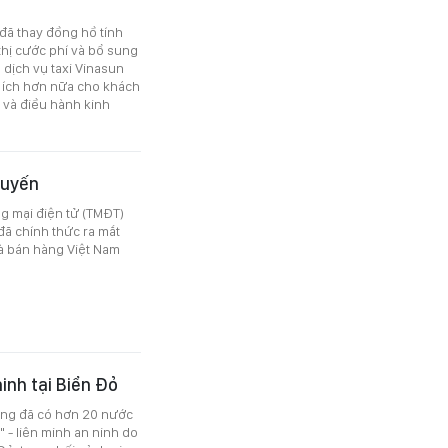
đã thay đồng hồ tính
thị cước phí và bổ sung
 dịch vụ taxi Vinasun
n ích hơn nữa cho khách
 và điều hành kinh
tuyến
g mại điện tử (TMĐT)
ã chính thức ra mắt
hà bán hàng Việt Nam
inh tại Biển Đỏ
cộng đã có hơn 20 nước
 - liên minh an ninh do