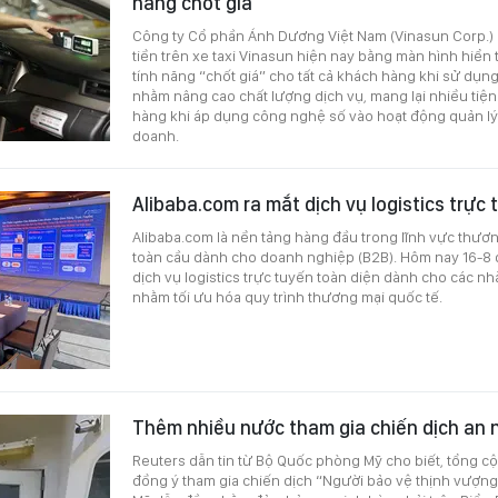
năng chốt giá
Công ty Cổ phần Ánh Dương Việt Nam (Vinasun Corp.) 
tiền trên xe taxi Vinasun hiện nay bằng màn hình hiển 
tính năng “chốt giá” cho tất cả khách hàng khi sử dụng
nhằm nâng cao chất lượng dịch vụ, mang lại nhiều tiệ
hàng khi áp dụng công nghệ số vào hoạt động quản lý
doanh.
Alibaba.com ra mắt dịch vụ logistics trực 
Alibaba.com là nền tảng hàng đầu trong lĩnh vực thươn
toàn cầu dành cho doanh nghiệp (B2B). Hôm nay 16-8 đ
dịch vụ logistics trực tuyến toàn diện dành cho các n
nhằm tối ưu hóa quy trình thương mại quốc tế.
Thêm nhiều nước tham gia chiến dịch an n
Reuters dẫn tin từ Bộ Quốc phòng Mỹ cho biết, tổng 
đồng ý tham gia chiến dịch “Người bảo vệ thịnh vượng"