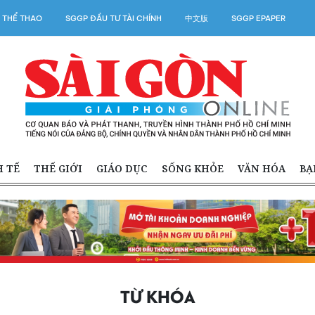
 THỂ THAO
SGGP ĐẦU TƯ TÀI CHÍNH
中文版
SGGP EPAPER
H TẾ
THẾ GIỚI
GIÁO DỤC
SỐNG KHỎE
VĂN HÓA
BẠ
TỪ KHÓA