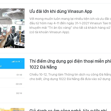
Ưu đãi lớn khi dùng Vinasun App
Với mong muốn luôn mang lại nhiều tiện ích và ưu đãi 
đầu từ hôm nay 4-11 đến ngày 31-1-2021 Vinasun Taxi t
khuyến mãi “Tri ân lộc vàng” cho tất cả khách hàng s
(có tài khoản Vinasun App).
Thí điểm ứng dụng gọi điện thoại miễn ph
1022 Đà Nẵng
Chiều 10-12, Trung tâm Thông tin dịch vụ công Đà Nẵn
cho biết, ứng dụng 1022 Đà Nẵng đã đưa vào sử dụng
Giả danh xe ôm công nghệ, lừa cước phí