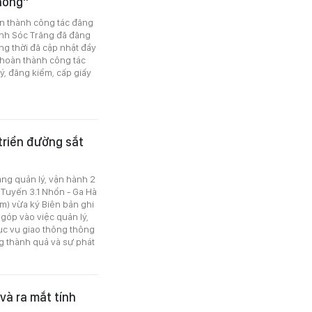
hông”
àn thành công tác đăng
tỉnh Sóc Trăng đã đăng
ồng thời đã cập nhật đầy
 hoàn thành công tác
ý, đăng kiểm, cấp giấy
triển đường sắt
ng quản lý, vận hành 2
 Tuyến 3.1 Nhổn - Ga Hà
m) vừa ký Biên bản ghi
góp vào việc quản lý,
hục vụ giao thông thông
g thành quả và sự phát
và ra mắt tính