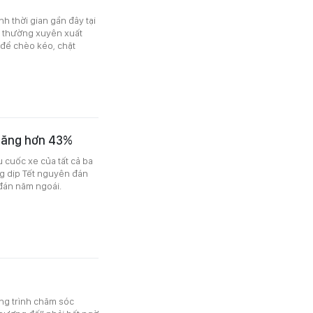
 thời gian gần đây tại
, thường xuyên xuất
 để chèo kéo, chặt
 tăng hơn 43%
 cuốc xe của tất cả ba
g dịp Tết nguyên đán
 đán năm ngoái.
ng trình chăm sóc