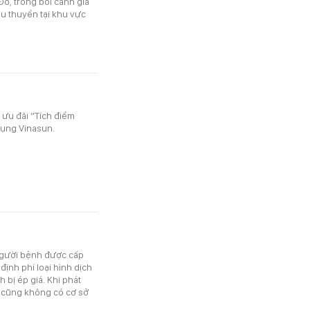
ỏ, trong bối cảnh gia
u thuyền tại khu vực
 ưu đãi “Tích điểm
dụng Vinasun.
người bệnh được cấp
ịnh phí loại hình dịch
 bị ép giá. Khi phát
c cũng không có cơ sở