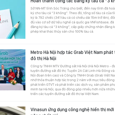
Hoàn thành công tác đăng ký tàu cá “3 k
Sở NN-MT tỉnh Sóc Trăng cho biết, đến nay tỉnh đã ho
ký cho tàu cá “3 không”. Theo đó, tổng số tàu cá của 
ký là 792 chiếc (341 tàu cá có chiều dài 15m trở lên), đ
đủ vào cơ sở dữ liệu nghề cá quốc gia VNFishbase; đã
đăng ký tàu cá “3 không”, cấp giấy chứng nhận đăng k
phép khai thác thủy sản cho 100% tàu cá.
Metro Hà Nội hợp tác Grab Việt Nam phát 
đô thị Hà Nội
Công ty TNHH MTV Đường sắt Hà Nội (Hà Nội Metro - đa
tuyến đường sắt đô thị: Tuyến 2A Cát Linh-Hà Đông và
Nội đoạn trên cao) và Công ty TNHH Grab (Grab Việt Na
nhớ thỏa thuận hợp tác trong 2 năm với mục tiêu đóng 
phát triển GTVT và phát triển các dịch vụ, sản phẩm p
minh tại Hà Nội, qua đó đóng góp nhiều hơn nữa nhữn
triển các tuyến đường sắt đô thị tại Việt Nam.
Vinasun ứng dụng công nghệ hiển thị mới 