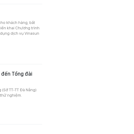
cho khách hàng, bắt
riển khai Chương trình
ử dụng dịch vụ Vinasun
í đến Tổng đài
g (Sở TT-TT Đà Nẵng)
 thử nghiệm.