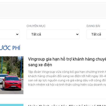
CHUYÊN MỤC
DẠNG BÀI
ƯỚC PHÍ
Vingroup gia hạn hỗ trợ khánh hàng chuy
sang xe điện
Tập đoàn Vingroup vừa công bố gia hạn chương trình 
khách hàng chuyển đổi sang xe điện tới hết ngày 30-4
san sẻ áp lực nguồn cung và giá xăng dầu với cộng đồ
trách nhiệm xã hội và tinh thần cống hiến của doanh n