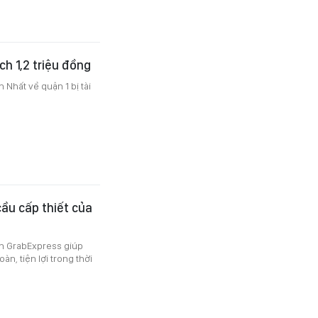
h 1,2 triệu đồng
 Nhất về quận 1 bị tài
ầu cấp thiết của
ên GrabExpress giúp
n, tiện lợi trong thời