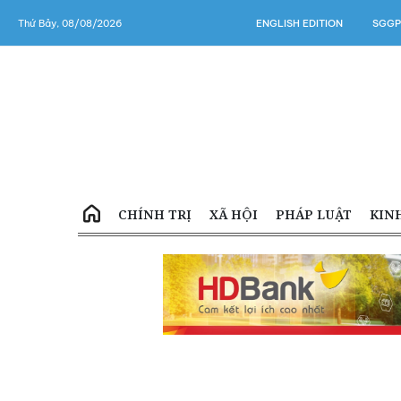
Thứ Bảy, 08/08/2026
ENGLISH EDITION
SGGP
CHÍNH TRỊ
XÃ HỘI
PHÁP LUẬT
KIN