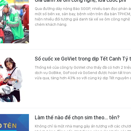
Qua đường dây nóng Báo SGGP, nhiều bạn đọc phản ánh
một số bến xe, sân bay, bệnh viện trên địa bàn TPHCM
hiện nhiều đối tượng giả danh tài xế xe ôm công nghệ
chém khách hàng.
Số cuốc xe GoViet trong dịp Tết Canh Tý
Thống kê của công ty GoViet cho thấy đã có hơn 2 triệu
dịch vụ GoBike, GoFood và GoSend được hoàn tất tron
vừa qua, tăng hơn 43% so với cùng kỳ dịp Tết nguyên
Làm thế nào để chọn sim theo... tên?
Không chỉ là một nhà mạng gây ấn tượng với các chươ