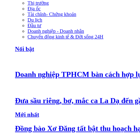
Thị trường
Địa ốc
Tài chính- Chứng khoán
Du lịch
Đầu tư
Doanh nghiệp - Doanh nhân
Chuyển động kinh tế & Đời sống 24H
Nổi bật
Doanh nghiệp TPHCM bàn cách hợp lực
Đưa sầu riêng, bơ, mắc ca La Dạ đến g
Mới nhất
Đồng bào Xơ Đăng tất bật thu hoạch h