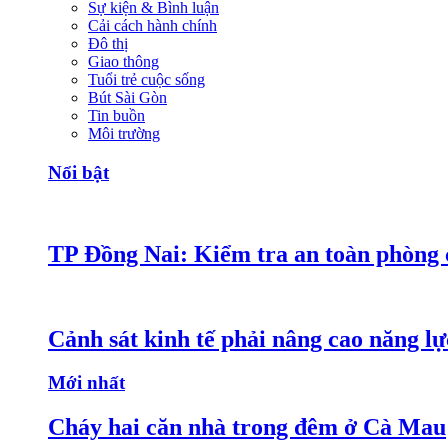
Sự kiện & Bình luận
Cải cách hành chính
Đô thị
Giao thông
Tuổi trẻ cuộc sống
Bút Sài Gòn
Tin buồn
Môi trường
Nổi bật
TP Đồng Nai: Kiểm tra an toàn phòng c
Cảnh sát kinh tế phải nâng cao năng lực
Mới nhất
Cháy hai căn nhà trong đêm ở Cà Mau