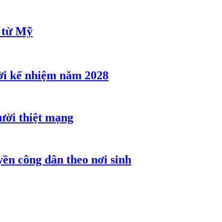
u từ Mỹ
ời kế nhiệm năm 2028
gười thiệt mạng
ền công dân theo nơi sinh