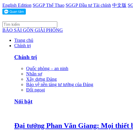
English Edition
SGGP Thể Thao
SGGP Đầu tư Tài chính
中文版
SG
BÁO SÀI GÒN GIẢI PHÓNG
Trang chủ
Chính trị
Chính trị
Quốc phòng – an ninh
Nhân sự
Xây dựng Đảng
Bảo vệ nền tảng tư tưởng của Đảng
Đối ngoại
Nổi bật
Đại tướng Phan Văn Giang: Mọi thiết b