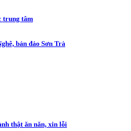
 trung tâm
 Nghê, bán đảo Sơn Trà
h thật ăn năn, xin lỗi