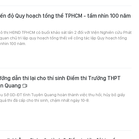
iến độ Quy hoạch tổng thể TPHCM - tầm nhìn 100 năm
ô thị HĐND TPHCM có buổi khảo sát lần 2 đối với Viện Nghiên cứu Phát
quan chủ trì lập quy hoạch tổng thể) về công tác lập Quy hoạch tổng
 nhìn 100 năm.
ng dẫn thi lại cho thí sinh Điểm thi Trường THPT
ên Quang
u Sở GD-ĐT tỉnh Tuyên Quang hoàn thành việc thu hồi, hủy bỏ giấy
uả thi đã cấp cho thí sinh, chậm nhất ngày 10-8.