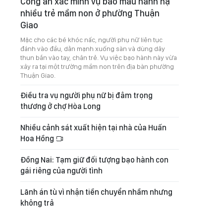
Công an xác minh vụ bảo mẫu hành hạ
nhiều trẻ mầm non ở phường Thuận
Giao
Mặc cho các bé khóc nấc, người phụ nữ liên tục
đánh vào đầu, dằn mạnh xuống sàn và dùng dây
thun bắn vào tay, chân trẻ. Vụ việc bạo hành này vừa
xảy ra tại một trường mầm non trên địa bàn phường
Thuận Giao.
Điều tra vụ người phụ nữ bị đâm trọng
thương ở chợ Hòa Long
Nhiều cảnh sát xuất hiện tại nhà của Huấn
Hoa Hồng
Đồng Nai: Tạm giữ đối tượng bạo hành con
gái riêng của người tình
Lãnh án tù vì nhận tiền chuyển nhầm nhưng
không trả