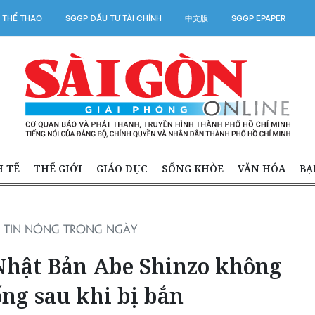
 THỂ THAO
SGGP ĐẦU TƯ TÀI CHÍNH
中文版
SGGP EPAPER
H TẾ
THẾ GIỚI
GIÁO DỤC
SỐNG KHỎE
VĂN HÓA
BẠ
TIN NÓNG TRONG NGÀY
hật Bản Abe Shinzo không
ống sau khi bị bắn