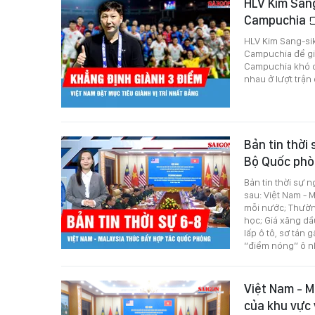
HLV Kim Sang
Campuchia
HLV Kim Sang-sik
Campuchia để già
Campuchia khó có
nhau ở lượt trậ
Bản tin thời
Bộ Quốc phò
Bản tin thời sự 
sau: Việt Nam - 
mỗi nước; Thườn
học; Giá xăng dầ
lấp ô tô, sơ tán
“điểm nóng” ô n
Việt Nam - M
của khu vực