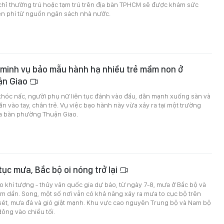
 chỉ thường trú hoặc tạm trú trên địa bàn TPHCM sẽ được khám sức
ễn phí từ nguồn ngân sách nhà nước.
 minh vụ bảo mẫu hành hạ nhiều trẻ mầm non ở
ận Giao
khóc nấc, người phụ nữ liên tục đánh vào đầu, dằn mạnh xuống sàn và
n vào tay, chân trẻ. Vụ việc bạo hành này vừa xảy ra tại một trường
a bàn phường Thuận Giao.
tục mưa, Bắc bộ oi nóng trở lại
 khí tượng - thủy văn quốc gia dự báo, từ ngày 7-8, mưa ở Bắc bộ và
m dần. Song, một số nơi vẫn có khả năng xảy ra mưa to cục bộ trên
sét, mưa đá và gió giật mạnh. Khu vực cao nguyên Trung bộ và Nam bộ
dông vào chiều tối.