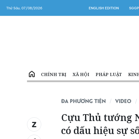
Thứ Sáu, 07/08/2026
ENGLISH EDITION
SGGP
CHÍNH TRỊ
XÃ HỘI
PHÁP LUẬT
KIN
ĐA PHƯƠNG TIỆN
VIDEO
Cựu Thủ tướng N
có dấu hiệu sự s