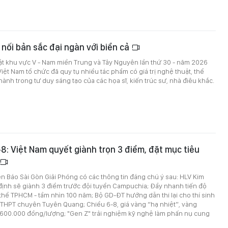
 nối bản sắc đại ngàn với biển cả
ật khu vực V - Nam miền Trung và Tây Nguyên lần thứ 30 - năm 2026
Việt Nam tổ chức đã quy tụ nhiều tác phẩm có giá trị nghệ thuật, thể
hành trong tư duy sáng tạo của các họa sĩ, kiến trúc sư, nhà điêu khắc.
6-8: Việt Nam quyết giành trọn 3 điểm, đặt mục tiêu
trên Báo Sài Gòn Giải Phóng có các thông tin đáng chú ý sau: HLV Kim
định sẽ giành 3 điểm trước đội tuyển Campuchia; Đẩy nhanh tiến độ
hể TPHCM - tầm nhìn 100 năm; Bộ GD-ĐT hướng dẫn thi lại cho thí sinh
 THPT chuyên Tuyên Quang; Chiều 6-8, giá vàng “hạ nhiệt”, vàng
600.000 đồng/lượng; "Gen Z" trải nghiệm kỹ nghệ làm phấn nụ cung