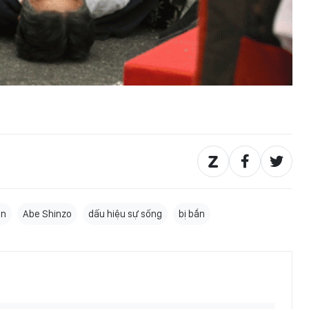
ản
Abe Shinzo
dấu hiệu sự sống
bị bắn