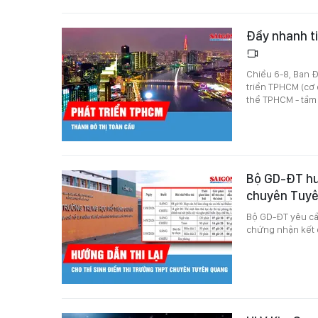
Đẩy nhanh t
Chiều 6-8, Ban Đ
triển TPHCM (cơ 
thể TPHCM - tầm
Bộ GD-ĐT hướ
chuyên Tuy
Bộ GD-ĐT yêu cầ
chứng nhận kết q