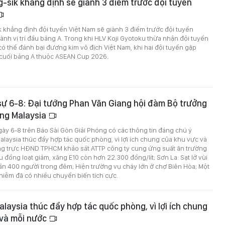
-sik khẳng định sẽ giành 3 điểm trước đội tuyển
 khẳng định đội tuyển Việt Nam sẽ giành 3 điểm trước đội tuyển
nh vị trí đầu bảng A. Trong khi HLV Koji Gyotoku thừa nhận đội tuyển
 thể đánh bại đương kim vô địch Việt Nam, khi hai đội tuyển gặp
n cuối bảng A thuộc ASEAN Cup 2026.
 sự 6-8: Đại tướng Phan Văn Giang hội đàm Bộ trưởng
ng Malaysia
ngày 6-8 trên Báo Sài Gòn Giải Phóng có các thông tin đáng chú ý
Malaysia thúc đẩy hợp tác quốc phòng, vì lợi ích chung của khu vực và
g trực HĐND TPHCM khảo sát ATTP công ty cung ứng suất ăn trường
u đồng loạt giảm, xăng E10 còn hơn 22.300 đồng/lít; Sơn La: Sạt lở vùi
 gần 400 người trong đêm; Hiện trường vụ cháy lớn ở chợ Biên Hòa; Một
hiễm đã có nhiều chuyển biến tích cực.
alaysia thúc đẩy hợp tác quốc phòng, vì lợi ích chung
 và mỗi nước