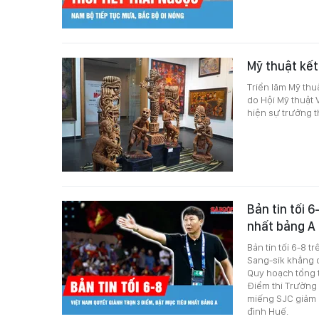
Mỹ thuật kết
Triển lãm Mỹ thu
do Hội Mỹ thuật 
hiện sự trưởng t
Bản tin tối 
nhất bảng A
Bản tin tối 6-8 
Sang-sik khẳng 
Quy hoạch tổng t
Điểm thi Trường
miếng SJC giảm 
đình Huế.