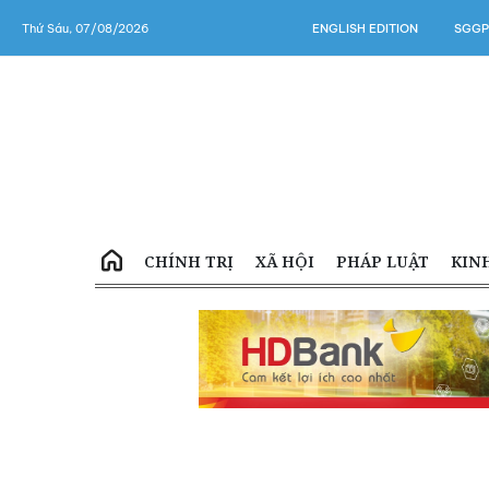
Thứ Sáu, 07/08/2026
ENGLISH EDITION
SGGP
CHÍNH TRỊ
XÃ HỘI
PHÁP LUẬT
KIN