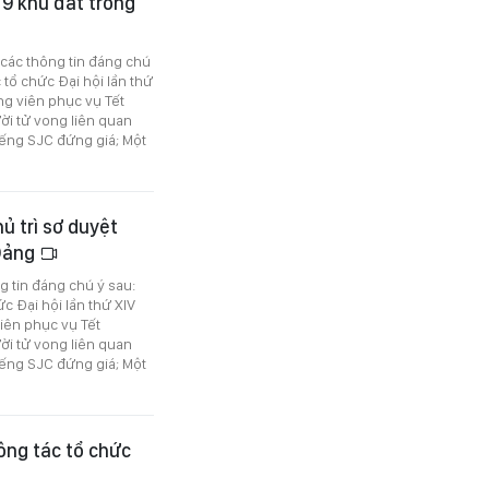
 9 khu đất trống
ó các thông tin đáng chú
 tổ chức Đại hội lần thứ
ng viên phục vụ Tết
ời tử vong liên quan
iếng SJC đứng giá; Một
hủ trì sơ duyệt
 Đảng
ng tin đáng chú ý sau:
c Đại hội lần thứ XIV
iên phục vụ Tết
ời tử vong liên quan
iếng SJC đứng giá; Một
ông tác tổ chức