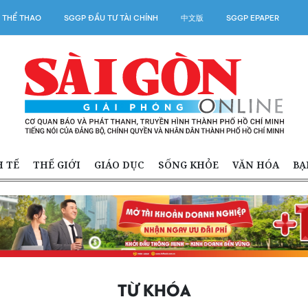
 THỂ THAO
SGGP ĐẦU TƯ TÀI CHÍNH
中文版
SGGP EPAPER
H TẾ
THẾ GIỚI
GIÁO DỤC
SỐNG KHỎE
VĂN HÓA
BẠ
TỪ KHÓA