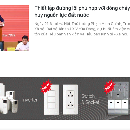
Thiết lập đường lối phù hợp với dòng chảy
huy nguồn lực đất nước
Ngày 21-6, tại Hà Nội, Thủ tướng Phạm Minh Chính, Trư
Xã hội Đại hội lần thứ XIV của Đảng, dự buổi làm việc 
tập của Tiểu ban Văn kiện và Tiểu ban Kinh tế - Xã hội.