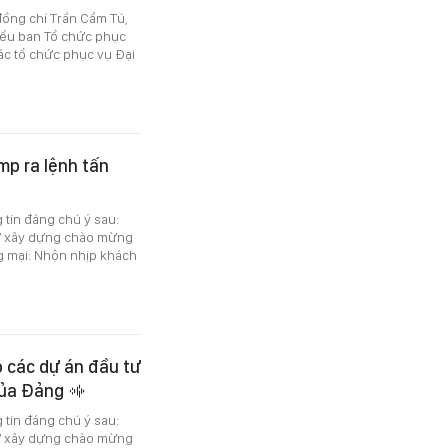
 đồng chí Trần Cẩm Tú,
Tiểu ban Tổ chức phục
tác tổ chức phục vụ Đại
mp ra lệnh tấn
g tin đáng chú ý sau:
tư xây dựng chào mừng
ng mại: Nhộn nhịp khách
ộ các dự án đầu tư
 của Đảng
g tin đáng chú ý sau:
tư xây dựng chào mừng