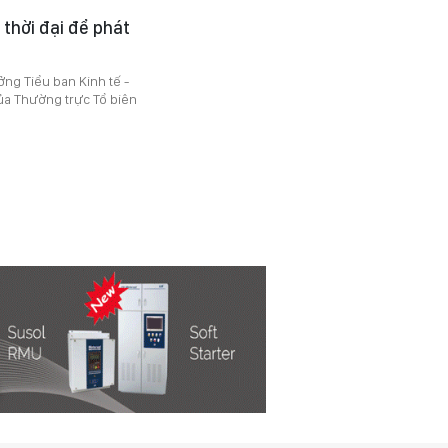
 thời đại để phát
ởng Tiểu ban Kinh tế -
của Thường trực Tổ biên