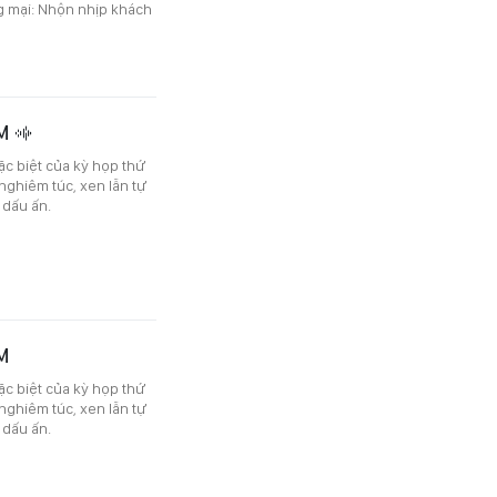
ng mại: Nhộn nhịp khách
CM
ặc biệt của kỳ họp thứ
nghiêm túc, xen lẫn tự
 dấu ấn.
M
ặc biệt của kỳ họp thứ
nghiêm túc, xen lẫn tự
 dấu ấn.