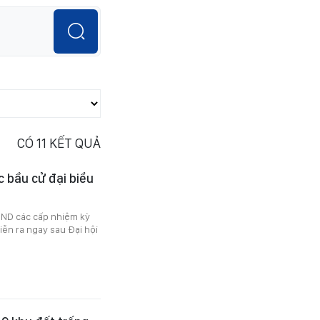
CÓ
11
KẾT QUẢ
c bầu cử đại biểu
ĐND các cấp nhiệm kỳ
iễn ra ngay sau Đại hội