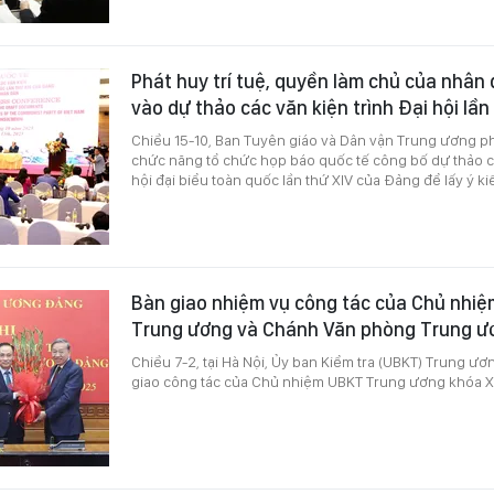
Phát huy trí tuệ, quyền làm chủ của nhân 
vào dự thảo các văn kiện trình Đại hội lầ
Chiều 15-10, Ban Tuyên giáo và Dân vận Trung ương p
chức năng tổ chức họp báo quốc tế công bố dự thảo cá
hội đại biểu toàn quốc lần thứ XIV của Đảng để lấy ý k
Bàn giao nhiệm vụ công tác của Chủ nhiệ
Trung ương và Chánh Văn phòng Trung 
Chiều 7-2, tại Hà Nội, Ủy ban Kiểm tra (UBKT) Trung ươ
giao công tác của Chủ nhiệm UBKT Trung ương khóa XII