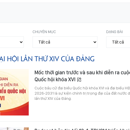
CHUYÊN MỤC
DẠNG BÀI
ẠI HỘI LẦN THỨ XIV CỦA ĐẢNG
Mốc thời gian trước và sau khi diễn ra cuộ
Quốc hội khóa XVI
Cuộc bầu cử đại biểu Quốc hội khóa XVI và đại biểu H
2026-2031 là sự kiện chính trị trọng đại của đất nước d
lần thứ XIV của Đảng.