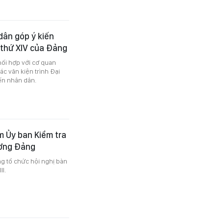
dân góp ý kiến
n thứ XIV của Đảng
hối hợp với cơ quan
c văn kiện trình Đại
iến nhân dân.
m Ủy ban Kiểm tra
ương Đảng
ng tổ chức hội nghị bàn
I.