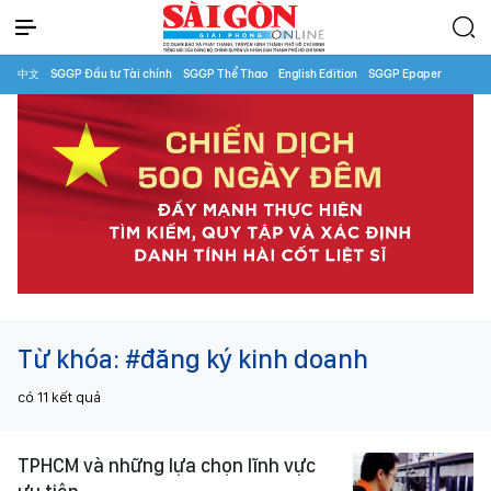
中文
SGGP Đầu tư Tài chính
SGGP Thể Thao
English Edition
SGGP Epaper
Từ khóa:
#đăng ký kinh doanh
có
11
kết quả
TPHCM và những lựa chọn lĩnh vực