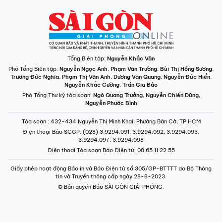
Tổng Biên tập:
Nguyễn Khắc Văn
Phó Tổng Biên tập:
Nguyễn Ngọc Anh
,
Phạm Văn Trường
,
Bùi Thị Hồng Sương
,
Trương Đức Nghĩa
,
Phạm Thị Vân Anh
,
Dương Văn Quang
,
Nguyễn Đức Hiển
,
Nguyễn Khắc Cường
,
Trần Gia Bảo
Phó Tổng Thư ký tòa soạn:
Ngô Quang Trưởng
,
Nguyễn Chiến Dũng
,
Nguyễn Phước Bình
Tòa soạn
: 432-434 Nguyễn Thị Minh Khai, Phường Bàn Cờ, TP.HCM
Điện thoại Báo SGGP
: (028) 3.9294.091, 3.9294.092, 3.9294.093,
3.9294.097, 3.9294.098
Điện thoại Tòa soạn Báo Điện tử
: 08 65 11 22 55
Giấy phép hoạt động Báo in và Báo Điện tử số 305/GP-BTTTT do Bộ Thông
tin và Truyền thông cấp ngày 28-8-2023.
© Bản quyền Báo SÀI GÒN GIẢI PHÓNG.