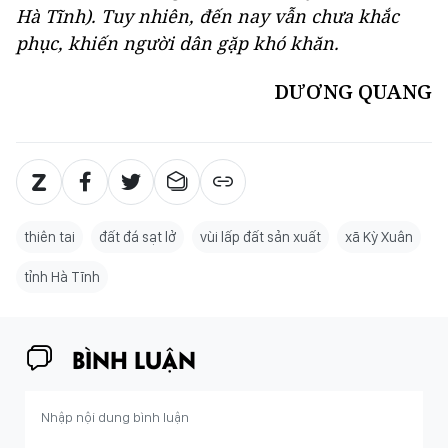
Hà Tĩnh). Tuy nhiên, đến nay vẫn chưa khắc
phục, khiến người dân gặp khó khăn.
DƯƠNG QUANG
thiên tai
đất đá sạt lở
vùi lấp đất sản xuất
xã Kỳ Xuân
tỉnh Hà Tĩnh
BÌNH LUẬN