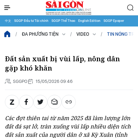
中文
SGGP Đầu tư Tài chính
SGGP Thể Thao
English Edition
SGGP Epaper
ĐA PHƯƠNG TIỆN
VIDEO
TIN NÓNG TR
Đất sản xuất bị vùi lấp, nông dân
gặp khó khăn
SGGPO
15/05/2026 09:46
Các đợt thiên tai từ năm 2025 đã làm lượng lớn
đất đá sạt lở, tràn xuống vùi lấp nhiều diện tích
đất sản xuất của người dân ở xã Kỳ Xuân (tỉnh