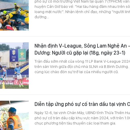
phó sự cố môi trường Việt Nam tại quận 7 (TPHCM) vẫn
huyện Cần Giờ báo về: “Hai tàu hàng đâm nhau trên s
loang mặt nước”. Nhận lệnh chỉ đạo, những “người lính
đường...
Nhận định V-League, Sông Lam Nghệ An 
Dương: Người cũ gặp lại (18g, ngày 23-1)
Trận đấu sớm nhất của vòng 11 LP Bank V-League 2024
trên sân Vinh giữa đội chủ nhà SLNA và B.Bình Dương.
cùng lúc chào đón sự trở lại của nhiều người cũ.
Diễn tập ứng phó sự cố tràn dầu tại vịnh
Ngày 12-6, tại vịnh Chân Mây, UBND tỉnh Thừa Thiên H
phó sự cố tràn dầu cấp khu vực năm 2024, với trên 1.
chục phương tiện tàu thuyền các loại tham gia.