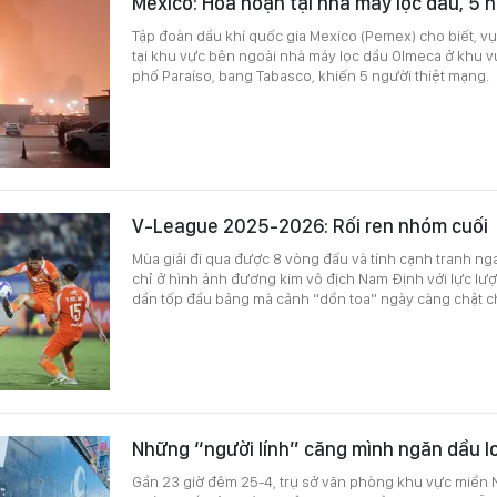
Mexico: Hỏa hoạn tại nhà máy lọc dầu, 5 
Tập đoàn dầu khí quốc gia Mexico (Pemex) cho biết, vụ
tại khu vực bên ngoài nhà máy lọc dầu Olmeca ở khu 
phố Paraíso, bang Tabasco, khiến 5 người thiệt mạng.
V-League 2025-2026: Rối ren nhóm cuối
Mùa giải đi qua được 8 vòng đấu và tính cạnh tranh ng
chỉ ở hình ảnh đương kim vô địch Nam Định với lực l
dần tốp đầu bảng mà cảnh “dồn toa” ngày càng chật c
Những “người lính” căng mình ngăn dầu l
Gần 23 giờ đêm 25-4, trụ sở văn phòng khu vực miền