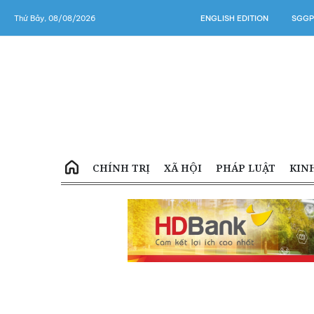
Thứ Bảy, 08/08/2026
ENGLISH EDITION
SGGP
CHÍNH TRỊ
XÃ HỘI
PHÁP LUẬT
KIN