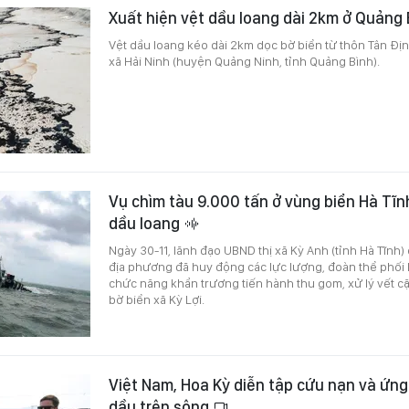
Xuất hiện vệt dầu loang dài 2km ở Quảng
Vệt dầu loang kéo dài 2km dọc bờ biển từ thôn Tân Đị
xã Hải Ninh (huyện Quảng Ninh, tỉnh Quảng Bình).
Vụ chìm tàu 9.000 tấn ở vùng biển Hà Tĩnh
dầu loang
Ngày 30-11, lãnh đạo UBND thị xã Kỳ Anh (tỉnh Hà Tĩnh)
địa phương đã huy động các lực lượng, đoàn thể phối 
chức năng khẩn trương tiến hành thu gom, xử lý vết c
bờ biển xã Kỳ Lợi.
Việt Nam, Hoa Kỳ diễn tập cứu nạn và ứng
dầu trên sông