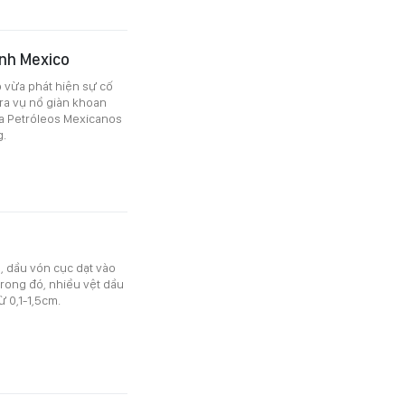
ịnh Mexico
o vừa phát hiện sự cố
 ra vụ nổ giàn khoan
ia Petróleos Mexicanos
g.
g, dầu vón cục dạt vào
Trong đó, nhiều vệt dầu
 0,1-1,5cm.