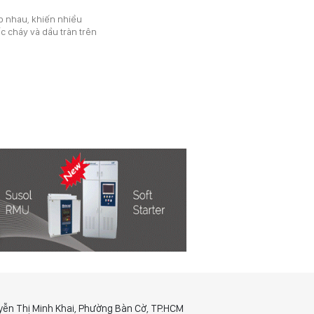
ào nhau, khiến nhiều
ốc cháy và dầu tràn trên
yễn Thị Minh Khai, Phường Bàn Cờ, TP.HCM