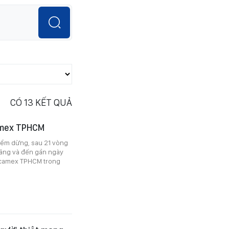
CÓ
13
KẾT QUẢ
amex TPHCM
điểm dừng, sau 21 vòng
 bảng và đến gần ngày
ecamex TPHCM trong