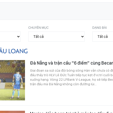
CHUYÊN MỤC
DẠNG BÀI
ẦU LOANG
Đà Nẵng và trận cầu “6 điểm” cùng Bec
Giai đoạn sa sút của đội bóng sông Hàn vẫn chưa có 
đấu thầy trò HLV Lê Đức Tuấn tiếp tục kẹt ở vị trí cuối
xuống hạng. Vòng 22 LPBank V-League, họ sẽ tiếp B
trận đấu mà Đà Nẵng không còn đường lùi…