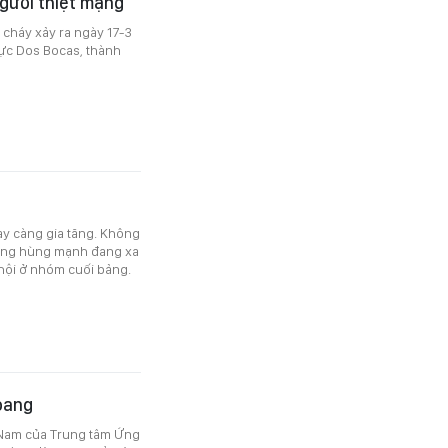
người thiệt mạng
 cháy xảy ra ngày 17-3
vực Dos Bocas, thành
ay càng gia tăng. Không
ượng hùng mạnh đang xa
hội ở nhóm cuối bảng.
oang
 Nam của Trung tâm Ứng