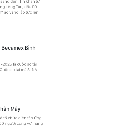
 sáng đèn. Tin khẩn từ
ông Lòng Tàu, dầu FO
” áo vàng lập tức lên
- Becamex Bình
-2025 là cuộc so tài
 Cuộc so tài mà SLNA
 Chân Mây
uế tổ chức diễn tập ứng
000 người cùng với hàng