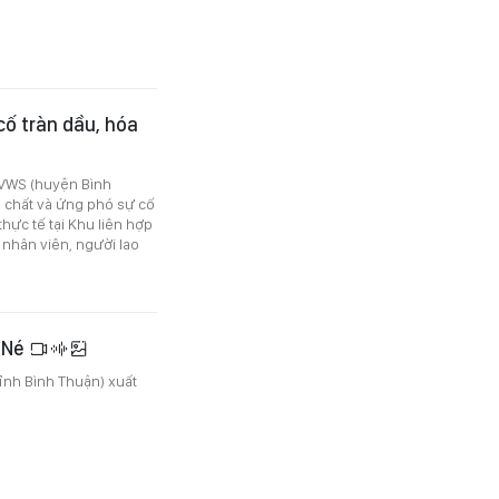
ố tràn dầu, hóa
– VWS (huyện Bình
 chất và ứng phó sự cố
hực tế tại Khu liên hợp
 nhân viên, người lao
i Né
tỉnh Bình Thuận) xuất