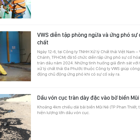
VWS diễn tập phòng ngừa và ứng phó sự c
chất
Ngày 12-6, tại Công ty TNHH Xử lý Chất thải Việt Nam 
Chánh, TPHCM) đã tổ chức diễn tập ứng phó sự cố hóa
tràn dầu năm 2024. Những tình huống giả định sát với t
xử lý chất thải Đa Phước thuộc Công ty VWS giúp công
động chủ động ứng phó khi có sự cố xảy ra.
Dầu vón cục tràn dày đặc vào bờ biển Mũ
Khoảng 4km chiều dài bãi biển Mũi Né (TP Phan Thiết, 
hiện lượng lớn dầu vón cục.