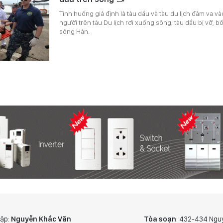
Tình huống giả định là tàu dầu và tàu du lịch đâm va v
người trên tàu Du lịch rơi xuống sông; tàu dầu bị vỡ, b
sông Hàn.
tập:
Nguyễn Khắc Văn
Tòa soạn
: 432-434 Ngu