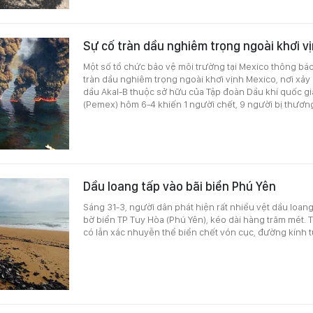
Sự cố tràn dầu nghiêm trọng ngoài khơi v
Một số tổ chức bảo vệ môi trường tại Mexico thông bá
tràn dầu nghiêm trọng ngoài khơi vịnh Mexico, nơi xảy
dầu Akal-B thuộc sở hữu của Tập đoàn Dầu khí quốc g
(Pemex) hôm 6-4 khiến 1 người chết, 9 người bị thươn
Dầu loang tấp vào bãi biển Phú Yên
Sáng 31-3, người dân phát hiện rất nhiều vệt dầu loan
bờ biển TP Tuy Hòa (Phú Yên), kéo dài hàng trăm mét. 
có lẫn xác nhuyễn thể biển chết vón cục, đường kính từ