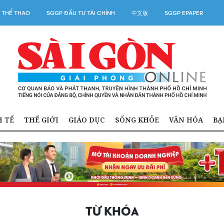
 THỂ THAO
SGGP ĐẦU TƯ TÀI CHÍNH
中文版
SGGP EPAPER
H TẾ
THẾ GIỚI
GIÁO DỤC
SỐNG KHỎE
VĂN HÓA
BẠ
TỪ KHÓA