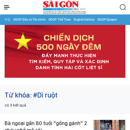
中文
SGGP Đầu tư Tài chính
SGGP Thể Thao
English Edition
SGGP Epaper
Từ khóa:
#Dì ruột
có
3
kết quả
Bà ngoại gần 80 tuổi “gồng gánh” 2