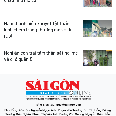
cháu nhỏ mồ côi
Nam thanh niên khuyết tật thần
kinh chém trọng thương mẹ và dì
ruột
Nghi án con trai tâm thần sát hại mẹ
và dì ở quận 5
Tổng Biên tập:
Nguyễn Khắc Văn
Phó Tổng Biên tập:
Nguyễn Ngọc Anh
,
Phạm Văn Trường
,
Bùi Thị Hồng Sương
,
Trương Đức Nghĩa
,
Phạm Thị Vân Anh
,
Dương Văn Quang
,
Nguyễn Đức Hiển
,