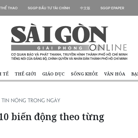
 THỂ THAO
SGGP ĐẦU TƯ TÀI CHÍNH
中文版
SGGP EPAPER
H TẾ
THẾ GIỚI
GIÁO DỤC
SỐNG KHỎE
VĂN HÓA
BẠ
TIN NÓNG TRONG NGÀY
10 biến động theo từng