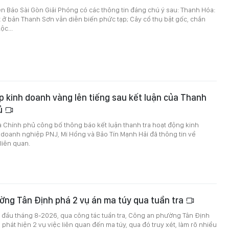
trên Báo Sài Gòn Giải Phóng có các thông tin đáng chú ý sau: Thanh Hóa:
đất ở bản Thanh Sơn vẫn diễn biến phức tạp; Cây cổ thụ bật gốc, chắn
c...
 kinh doanh vàng lên tiếng sau kết luận của Thanh
hủ
a Chính phủ công bố thông báo kết luận thanh tra hoạt động kinh
doanh nghiệp PNJ, Mi Hồng và Bảo Tín Mạnh Hải đã thông tin về
liên quan.
ờng Tân Định phá 2 vụ án ma túy qua tuần tra
 đầu tháng 8-2026, qua công tác tuần tra, Công an phường Tân Định
 phát hiện 2 vụ việc liên quan đến ma túy, qua đó truy xét, làm rõ nhiều