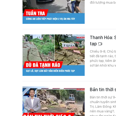
đối tượng mua bá
Thanh Hóa: S
tạp
Chiều 9-8, Chủ t
tiết đã tạnh ráo,
phức tạp, tiềm ẩ
sơ tán khỏi khu 
Bản tin thời
Bản tin thời sự 
chuẩn tuyển sin
Trị; Lâm Đồng: K
nên mua vàng?; 
phục đại ngàn K