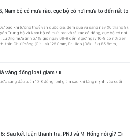
-8, Nam bộ có mưa rào, cục bộ có nơi mưa to đến rất to
ự báo khí tượng thuỷ văn quốc gia, đêm qua và sáng nay (10 tháng 8),
ên Trung bộ và Nam bộ có mưa rào và rải rác có dông, cục bộ có nơi
o. Lượng mưa tính từ 19 giờ ngày 09-8 đến 8 giờ ngày 10-8 có nơi trên
ị trấn Chư Prông (Gia Lai) 126.8mm, Ea Hleo (Đắk Lắk) 85.8mm,…
iá vàng đồng loạt giảm
ước sáng đầu tuần 10-8 đồng loạt giảm sau khi tăng mạnh vào cuối
-8: Sau kết luận thanh tra, PNJ và Mi Hồng nói gì?