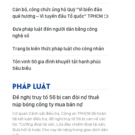
Cán bộ, công chức ủng hộ Quỹ “Vì biển đảo
quê hương – Vì tuyến đầu Tổ quốc” TPHCM
Đưa pháp luật đến người dân bằng công
nghệ số
Trang bị kiến thức pháp luật cho công nhân
Tôn vinh 50 gia đình khuyết tật hạnh phúc
tiêu biểu
PHÁP LUẬT
Đề nghị truy tố 56 bị can đòi nợ thuê
núp bóng công ty mua bán nợ
Cơ quan Cảnh sát điều tra, Công an TPHCM đã hoàn
tất kết luận điều tra, đề nghị truy tố 56 bị can về các
tội: "Cưỡng đoạt tài sản, Lừa đảo chiếm đoạt tài sản,
Đưa hối lộ hoặc Cho vay lãi nặng trong giao dịch dân