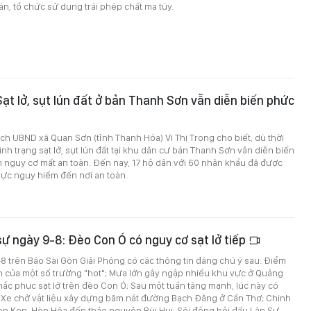
n, tổ chức sử dụng trái phép chất ma túy.
ạt lở, sụt lún đất ở bản Thanh Sơn vẫn diễn biến phức
ịch UBND xã Quan Sơn (tỉnh Thanh Hóa) Vi Thị Trọng cho biết, dù thời
 tình trạng sạt lở, sụt lún đất tại khu dân cư bản Thanh Sơn vẫn diễn biến
n nguy cơ mất an toàn. Đến nay, 17 hộ dân với 60 nhân khẩu đã được
vực nguy hiểm đến nơi an toàn.
 sự ngày 9-8: Đèo Con Ó có nguy cơ sạt lở tiếp
9-8 trên Báo Sài Gòn Giải Phóng có các thông tin đáng chú ý sau: Điểm
h của một số trường "hot"; Mưa lớn gây ngập nhiều khu vực ở Quảng
hắc phục sạt lở trên đèo Con Ó; Sau một tuần tăng mạnh, lúc này có
Xe chở vật liệu xây dựng băm nát đường Bạch Đằng ở Cần Thơ; Chinh
on Ken, Hòn Hỏa đến thảo nguyên Bùi Hui; Sôi động hội đấu Lân Sư