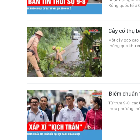
Rồng quốc tế ở 
Cây cổ thụ 
Một cây gạo cao
thông qua khu vự
Điểm chuẩn 
Từ trưa 9-8, các
theo phương thức