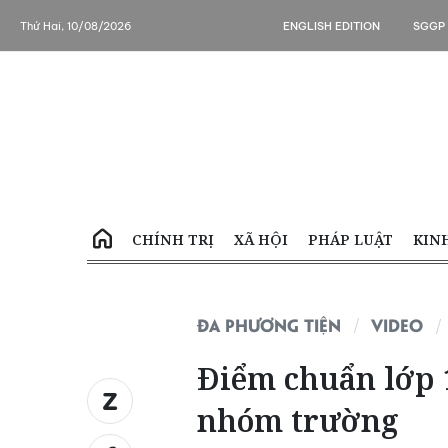
Thứ Hai, 10/08/2026
ENGLISH EDITION
SGGP
CHÍNH TRỊ
XÃ HỘI
PHÁP LUẬT
KIN
ĐA PHƯƠNG TIỆN
VIDEO
Điểm chuẩn lớp 
nhóm trường