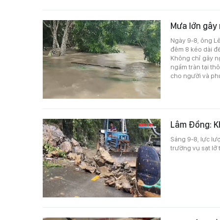
Mưa lớn gây 
Ngày 9-8, ông Lê
đêm 8 kéo dài đế
Không chỉ gây ng
ngầm tràn tại th
cho người và phư
Lâm Đồng: Kh
Sáng 9-8, lực l
trường vụ sạt lở 