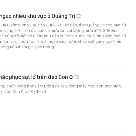
ngập nhiều khu vực ở Quảng Trị
 Bá Cường, Phó Chủ tịch UBND xã Lao Bảo, tỉnh Quảng Trị cho biết, từ
n sáng 9-8, trên địa bàn có mưa lớn với lượng mưa từ 100-160mm.
ập úng tở một số điểm, khu dân cư thấp trũng, mưa lớn khiến một số
ôn Ka Tăng, thôn Tân Thành ngập sâu, nước chảy xiết gây nguy hiểm
ơng tiện tham gia giao thông.
ắc phục sạt lở trên đèo Con Ó
ượng chức năng tỉnh Lâm Đồng đã huy động máy móc dọn dẹp hiện
tại đèo Con Ó, xã Đạ Tẻh 3.