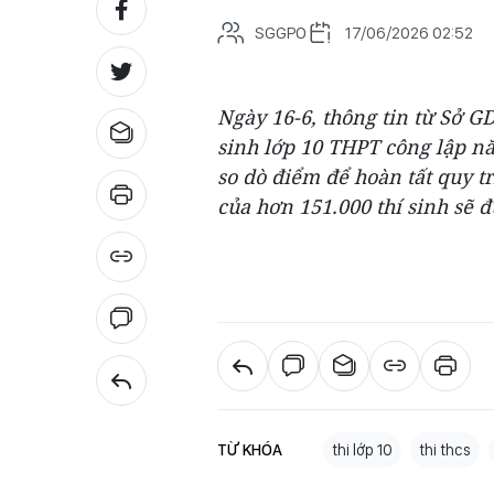
SGGPO
17/06/2026 02:52
Ngày 16-6, thông tin từ Sở G
sinh lớp 10 THPT công lập n
so dò điểm để hoàn tất quy t
của hơn 151.000 thí sinh sẽ 
TỪ KHÓA
thi lớp 10
thi thcs