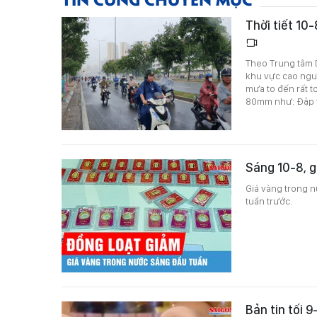
Thời tiết 10
Theo Trung tâm D
khu vực cao nguy
mưa to đến rất t
80mm như: Đập th
Sáng 10-8, g
Giá vàng trong n
tuần trước.
Bản tin tối 9