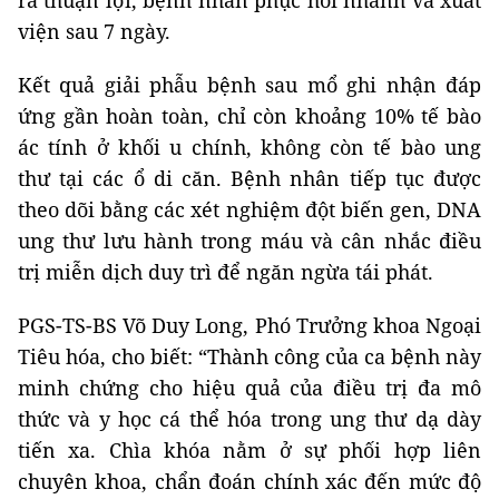
ra thuận lợi, bệnh nhân phục hồi nhanh và xuất
viện sau 7 ngày.
Kết quả giải phẫu bệnh sau mổ ghi nhận đáp
ứng gần hoàn toàn, chỉ còn khoảng 10% tế bào
ác tính ở khối u chính, không còn tế bào ung
thư tại các ổ di căn. Bệnh nhân tiếp tục được
theo dõi bằng các xét nghiệm đột biến gen, DNA
ung thư lưu hành trong máu và cân nhắc điều
trị miễn dịch duy trì để ngăn ngừa tái phát.
PGS-TS-BS Võ Duy Long, Phó Trưởng khoa Ngoại
Tiêu hóa, cho biết: “Thành công của ca bệnh này
minh chứng cho hiệu quả của điều trị đa mô
thức và y học cá thể hóa trong ung thư dạ dày
tiến xa. Chìa khóa nằm ở sự phối hợp liên
chuyên khoa, chẩn đoán chính xác đến mức độ