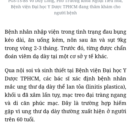
PGS-TS-BS Võ Duy Long, Phó Trưởng khoa Ngoại Tiêu hoá,
Bệnh viện Đại học Y Dược TPHCM đang thăm khám cho
người bệnh
Bệnh nhân nhập viện trong tình trạng đau bụng
kéo dài, ăn uống kém, nôn sau ăn và sụt 9kg
trong vòng 2-3 tháng. Trước đó, từng được chẩn
đoán viêm dạ dày tại một cơ sở y tế khác.
Qua nội soi và sinh thiết tại Bệnh viện Đại học Y
Dược TPHCM, các bác sĩ xác định bệnh nhân
mắc ung thư dạ dày thể lan tỏa (linitis plastica),
khối u đã xâm lấn tụy, mạc treo đại tràng ngang
và di căn phúc mạc. Đây là trường hợp hiếm
gặp vì ung thư dạ dày thường xuất hiện ở người
trên 60 tuổi.