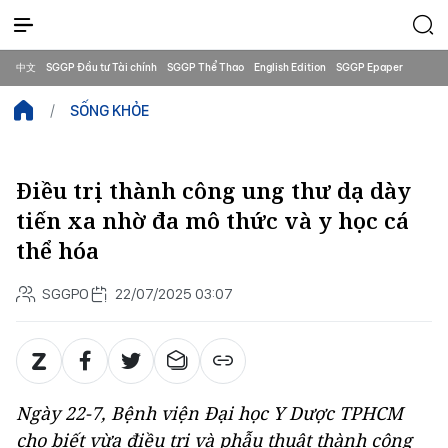
中文
SGGP Đầu tư Tài chính
SGGP Thể Thao
English Edition
SGGP Epaper
SỐNG KHỎE
Điều trị thành công ung thư dạ dày
tiến xa nhờ đa mô thức và y học cá
thể hóa
SGGPO
22/07/2025 03:07
Ngày 22-7, Bệnh viện Đại học Y Dược TPHCM
cho biết vừa điều trị và phẫu thuật thành công