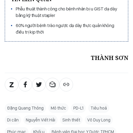
Phẫu thuật thành công cho bệnh nhân bị u GIST dạ dày
bằng kỹ thuật stapler
60% người bệnh trào ngược dạ dày thực quản không
điều trị kịp thời
THÀNH SƠN
Đặng Quang Thông
Mô thức
PD-L1
Tiêu hoá
Di căn
Nguyễn Viết Hải
Sinh thiết
Võ Duy Long
Phúc mạc
Khối u
Bệnh viện Đại học Y Dược TPHCM