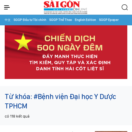
中文
SGGP Đầu tư Tài chính
SGGP Thể Thao
English Edition
SGGP Epaper
Từ khóa:
#Bệnh viện Đại học Y Dược
TPHCM
có
118
kết quả