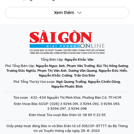
Xem thêm
Tổng Biên tập:
Nguyễn Khắc Văn
Phó Tổng Biên tập:
Nguyễn Ngọc Anh
,
Phạm Văn Trường
,
Bùi Thị Hồng Sương
,
Trương Đức Nghĩa
,
Phạm Thị Vân Anh
,
Dương Văn Quang
,
Nguyễn Đức Hiển
,
Nguyễn Khắc Cường
,
Trần Gia Bảo
Phó Tổng Thư ký tòa soạn:
Ngô Quang Trưởng
,
Nguyễn Chiến Dũng
,
Nguyễn Phước Bình
Tòa soạn
: 432-434 Nguyễn Thị Minh Khai, Phường Bàn Cờ, TP.HCM
Điện thoại Báo SGGP
: (028) 3.9294.091, 3.9294.092, 3.9294.093,
3.9294.097, 3.9294.098
Điện thoại Tòa soạn Báo Điện tử
: 08 65 11 22 55
Giấy phép hoạt động Báo in và Báo Điện tử số 305/GP-BTTTT do Bộ Thông
tin và Truyền thông cấp ngày 28-8-2023.