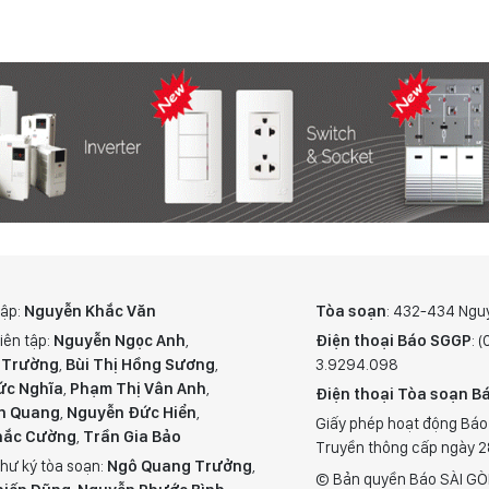
tập:
Nguyễn Khắc Văn
Tòa soạn
: 432-434 Ngu
iên tập:
Nguyễn Ngọc Anh
,
Điện thoại Báo SGGP
: 
 Trường
,
Bùi Thị Hồng Sương
,
3.9294.098
ức Nghĩa
,
Phạm Thị Vân Anh
,
Điện thoại Tòa soạn Bá
n Quang
,
Nguyễn Đức Hiển
,
Giấy phép hoạt động Báo
hắc Cường
,
Trần Gia Bảo
Truyền thông cấp ngày 
hư ký tòa soạn:
Ngô Quang Trưởng
,
© Bản quyền Báo SÀI GÒ