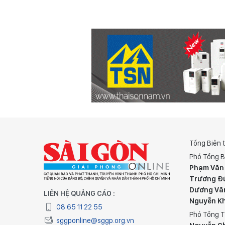
Tổng Biên 
Phó Tổng B
Phạm Văn
Trương Đ
Dương Vă
LIÊN HỆ QUẢNG CÁO :
Nguyễn K
08 65 11 22 55
Phó Tổng T
sggponline@sggp.org.vn