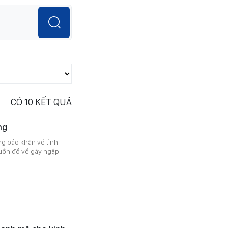
CÓ
10
KẾT QUẢ
ng
ng báo khẩn về tình
guồn đổ về gây ngập