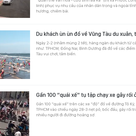
linh) phục vụ nhu cầu của nhân dân trong và ngoài tỉ
hương, chiêm bái.
Du khách ùn ùn đổ về Vũng Tàu du xuân, 
Ngày 2-2 (nhằm mùng 2 tết), hàng ngàn du khách từ cá
như: TPHCM, Đồng Nai, Bình Dương đã đổ về các điểm 
Tàu vui chơi, tắm biển.
Gần 100 “quái xế” tụ tập chạy xe gây rối
Gần 100 “quái xế” trên các xe “độ” đổ về đường Tô Ký
TPHCM vào chiều ngày 28-3 nẹt pô, bốc đầu, gây rối tr
nhiều người đi đường hoảng sợ.