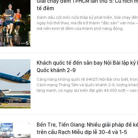
Giải chạy đêm TPHCM lần thứ 5: Cú hích 
tế đêm
Đánh dấu cột mốc nửa thập kỷ phát triển, Giải chạy đ
ngày hội thể thao, mà đã trở thành “đặc sản” văn hóa –
mẽ nền kinh tế đêm của thành phố năng động.
Khách quốc tế đến sân bay Nội Bài lập kỷ 
Quốc khánh 2-9
Cảng hàng không quốc tế (HKQT) Nội Bài cho biết, tro
Cách mạng Tháng Tám và Quốc khánh 2-9, lượng khác
tăng mạnh, có ngày dự kiến đạt gần 44.000 lượt – cao 
Bến Tre, Tiền Giang: Nhiều giải pháp để k
trên cầu Rạch Miễu dịp lễ 30-4 và 1-5