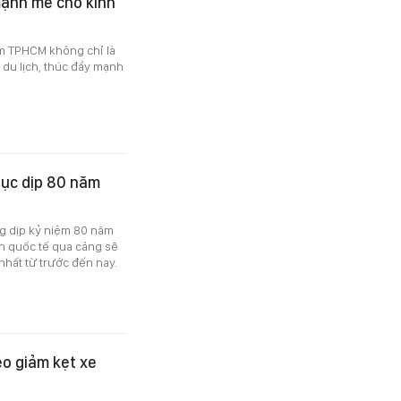
mạnh mẽ cho kinh
êm TPHCM không chỉ là
 du lịch, thúc đẩy mạnh
lục dịp 80 năm
ng dịp kỷ niệm 80 năm
h quốc tế qua cảng sẽ
nhất từ trước đến nay.
éo giảm kẹt xe