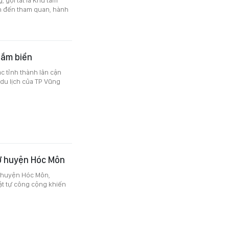
nh đến tham quan, hành
tắm biển
c tỉnh thành lân cận
du lịch của TP Vũng
 ở huyện Hóc Môn
, huyện Hóc Môn,
ật tự công cộng khiến