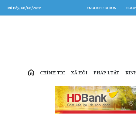
Thứ Bảy, 08/08/2026
ENGLISH EDITION
SGGP
CHÍNH TRỊ
XÃ HỘI
PHÁP LUẬT
KIN