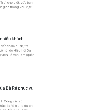
Tre) cho biết, vừa ban
n giao thông khu vực
 nhiều khách
 đến tham quan, trải
Lễ hội do Hiệp hội Du
g viên Lê Văn Tám (quận
hùa Bà Rá phục vụ
ành Công văn số
hùa Bà Rá trong dự án
 gọi tắt là Khu tâm