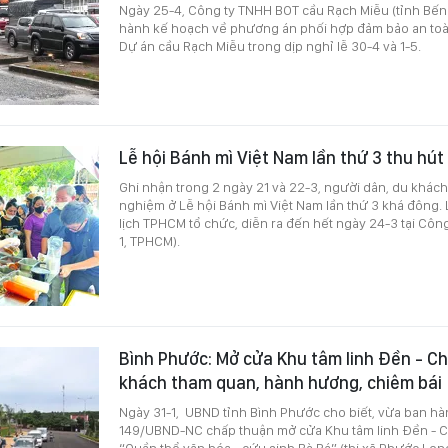
Ngày 25-4, Công ty TNHH BOT cầu Rạch Miễu (tỉnh Bến 
hành kế hoạch về phương án phối hợp đảm bảo an toà
Dự án cầu Rạch Miễu trong dịp nghỉ lễ 30-4 và 1-5.
Lễ hội Bánh mì Việt Nam lần thứ 3 thu hút
Ghi nhận trong 2 ngày 21 và 22-3, người dân, du khách
nghiệm ở Lễ hội Bánh mì Việt Nam lần thứ 3 khá đông. 
lịch TPHCM tổ chức, diễn ra đến hết ngày 24-3 tại Côn
1, TPHCM).
Bình Phước: Mở cửa Khu tâm linh Đền - C
khách tham quan, hành hương, chiêm bái
Ngày 31-1, UBND tỉnh Bình Phước cho biết, vừa ban h
149/UBND-NC chấp thuận mở cửa Khu tâm linh Đền - C
“Quần thể văn hóa - cứu sinh Bà Rá” (thị xã Phước Long,