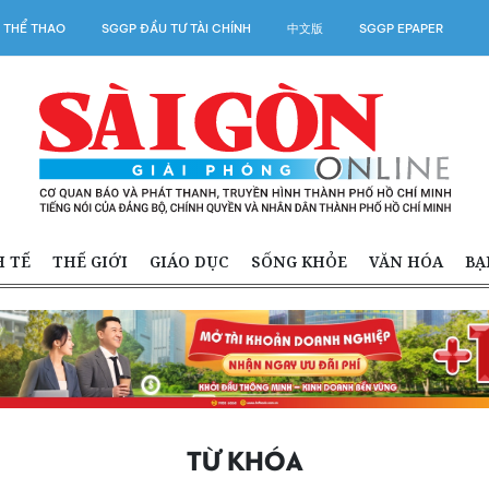
 THỂ THAO
SGGP ĐẦU TƯ TÀI CHÍNH
中文版
SGGP EPAPER
H TẾ
THẾ GIỚI
GIÁO DỤC
SỐNG KHỎE
VĂN HÓA
BẠ
TỪ KHÓA