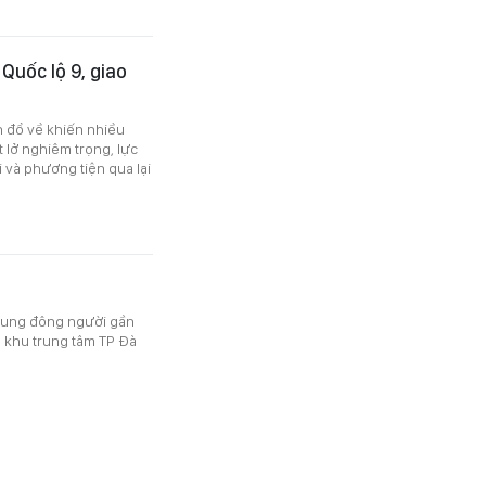
Quốc lộ 9, giao
 đổ về khiến nhiều
t lở nghiêm trọng, lực
và phương tiện qua lại
trung đông người gần
 khu trung tâm TP Đà