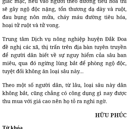
giác mạc, nếu vào người theo đường tiêu hóa thì
sẽ gây ngộ độc nặng, tổn thương dạ dày và ruột,
đau bụng nôn mửa, cháy máu đường tiêu hóa,
hoại tử ruột và tử vong.
Trung tâm Dịch vụ nông nghiệp huyện Đắk Đoa
đề nghị các xã, thị trấn trên địa bàn tuyên truyền
để người dân biết về sự nguy hiểm của sâu ban
miêu, qua đó ngừng lùng bắt để phòng ngộ độc,
tuyệt đối không ăn loại sâu này…
Theo một số người dân, từ lâu, loại sâu này dân
không bắt, cũng chẳng có công dụng gì nay được
thu mua với giá cao nên họ tỏ ra nghi ngờ.
HỮU PHÚC
Từ khóa