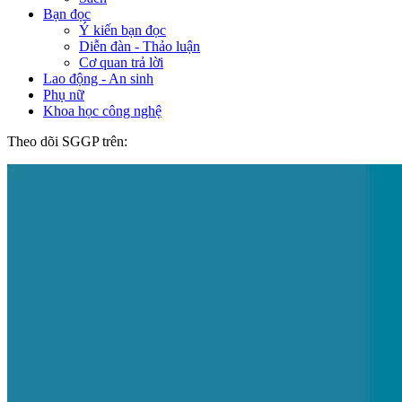
Bạn đọc
Ý kiến bạn đọc
Diễn đàn - Thảo luận
Cơ quan trả lời
Lao động - An sinh
Phụ nữ
Khoa học công nghệ
Theo dõi SGGP trên: