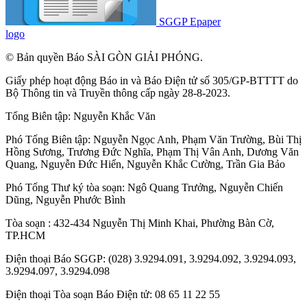
SGGP Epaper
logo
© Bản quyền Báo SÀI GÒN GIẢI PHÓNG.
Giấy phép hoạt động Báo in và Báo Điện tử số 305/GP-BTTTT do
Bộ Thông tin và Truyền thông cấp ngày 28-8-2023.
Tổng Biên tập:
Nguyễn Khắc Văn
Phó Tổng Biên tập:
Nguyễn Ngọc Anh
,
Phạm Văn Trường
,
Bùi Thị
Hồng Sương
,
Trương Đức Nghĩa
,
Phạm Thị Vân Anh
,
Dương Văn
Quang
,
Nguyễn Đức Hiển
,
Nguyễn Khắc Cường
,
Trần Gia Bảo
Phó Tổng Thư ký tòa soạn:
Ngô Quang Trưởng
,
Nguyễn Chiến
Dũng
,
Nguyễn Phước Bình
Tòa soạn : 432-434 Nguyễn Thị Minh Khai, Phường Bàn Cờ,
TP.HCM
Điện thoại Báo SGGP: (028) 3.9294.091, 3.9294.092, 3.9294.093,
3.9294.097, 3.9294.098
Điện thoại Tòa soạn Báo Điện tử: 08 65 11 22 55