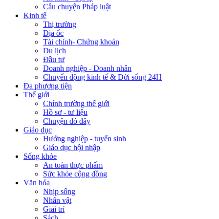
Câu chuyện Pháp luật
Kinh tế
Thị trường
Địa ốc
Tài chính- Chứng khoán
Du lịch
Đầu tư
Doanh nghiệp - Doanh nhân
Chuyển động kinh tế & Đời sống 24H
Đa phương tiện
Thế giới
Chính trường thế giới
Hồ sơ - tư liệu
Chuyện đó đây
Giáo dục
Hướng nghiệp - tuyển sinh
Giáo dục hội nhập
Sống khỏe
An toàn thực phẩm
Sức khỏe cộng đồng
Văn hóa
Nhịp sống
Nhân vật
Giải trí
Sách