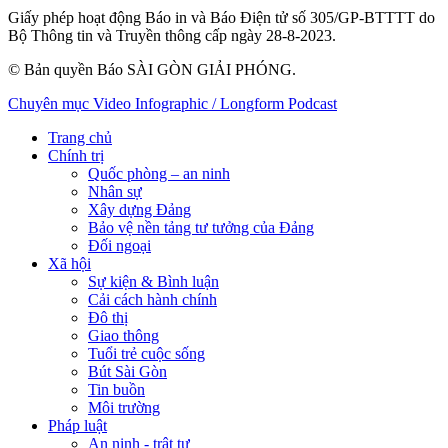
Giấy phép hoạt động Báo in và Báo Điện tử số 305/GP-BTTTT do
Bộ Thông tin và Truyền thông cấp ngày 28-8-2023.
© Bản quyền Báo SÀI GÒN GIẢI PHÓNG.
Chuyên mục
Video
Infographic / Longform
Podcast
Trang chủ
Chính trị
Quốc phòng – an ninh
Nhân sự
Xây dựng Đảng
Bảo vệ nền tảng tư tưởng của Đảng
Đối ngoại
Xã hội
Sự kiện & Bình luận
Cải cách hành chính
Đô thị
Giao thông
Tuổi trẻ cuộc sống
Bút Sài Gòn
Tin buồn
Môi trường
Pháp luật
An ninh - trật tự