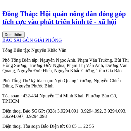
Đồng Tháp: Hội quán nông dân đóng góp
tích cực vào phát triển kinh tế - xã hội
Xem thêm
BÁO SÀI GÒN GIẢI PHÓNG
Tổng Biên tập:
Nguyễn Khắc Văn
Phó Tổng Biên tập:
Nguyễn Ngọc Anh
,
Phạm Văn Trường
,
Bùi Thị
Hồng Sương
,
Trương Đức Nghĩa
,
Phạm Thị Vân Anh
,
Dương Văn
Quang
,
Nguyễn Đức Hiển
,
Nguyễn Khắc Cường
,
Trần Gia Bảo
Phó Tổng Thư ký tòa soạn:
Ngô Quang Trưởng
,
Nguyễn Chiến
Dũng
,
Nguyễn Phước Bình
Tòa soạn
: 432-434 Nguyễn Thị Minh Khai, Phường Bàn Cờ,
TP.HCM
Điện thoại Báo SGGP
: (028) 3.9294.091, 3.9294.092, 3.9294.093,
3.9294.097, 3.9294.098
Điện thoại Tòa soạn Báo Điện tử
: 08 65 11 22 55