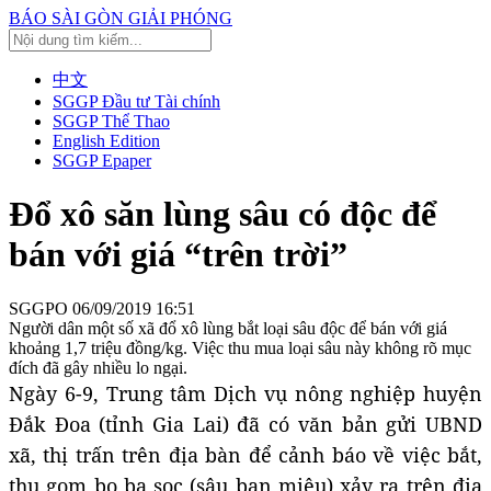
BÁO SÀI GÒN GIẢI PHÓNG
中文
SGGP Đầu tư Tài chính
SGGP Thể Thao
English Edition
SGGP Epaper
Đổ xô săn lùng sâu có độc để
bán với giá “trên trời”
SGGPO
06/09/2019 16:51
Người dân một số xã đổ xô lùng bắt loại sâu độc để bán với giá
khoảng 1,7 triệu đồng/kg. Việc thu mua loại sâu này không rõ mục
đích đã gây nhiều lo ngại.
Ngày 6-9, Trung tâm Dịch vụ nông nghiệp huyện
Đắk Đoa (tỉnh Gia Lai) đã có văn bản gửi UBND
xã, thị trấn trên địa bàn để cảnh báo về việc bắt,
thu gom bọ ba sọc (sâu ban miêu) xảy ra trên địa