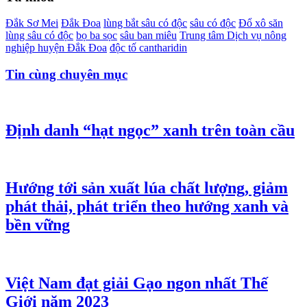
Đắk Sơ Mei
Đắk Đoa
lùng bắt sâu có độc
sâu có độc
Đổ xô săn
lùng sâu có độc
bọ ba sọc
sâu ban miêu
Trung tâm Dịch vụ nông
nghiệp huyện Đắk Đoa
độc tố cantharidin
Tin cùng chuyên mục
Định danh “hạt ngọc” xanh trên toàn cầu
Hướng tới sản xuất lúa chất lượng, giảm
phát thải, phát triển theo hướng xanh và
bền vững
Việt Nam đạt giải Gạo ngon nhất Thế
Giới năm 2023