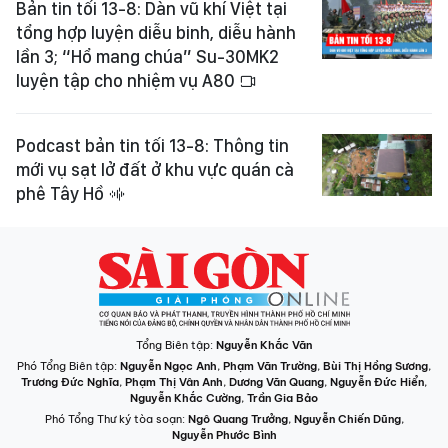
Bản tin tối 13-8: Dàn vũ khí Việt tại
tổng hợp luyện diễu binh, diễu hành
lần 3; “Hổ mang chúa” Su-30MK2
luyện tập cho nhiệm vụ A80
Podcast bản tin tối 13-8: Thông tin
mới vụ sạt lở đất ở khu vực quán cà
phê Tây Hồ
Tổng Biên tập:
Nguyễn Khắc Văn
Phó Tổng Biên tập:
Nguyễn Ngọc Anh
,
Phạm Văn Trường
,
Bùi Thị Hồng Sương
,
Trương Đức Nghĩa
,
Phạm Thị Vân Anh
,
Dương Văn Quang
,
Nguyễn Đức Hiển
,
Nguyễn Khắc Cường
,
Trần Gia Bảo
Phó Tổng Thư ký tòa soạn:
Ngô Quang Trưởng
,
Nguyễn Chiến Dũng
,
Nguyễn Phước Bình