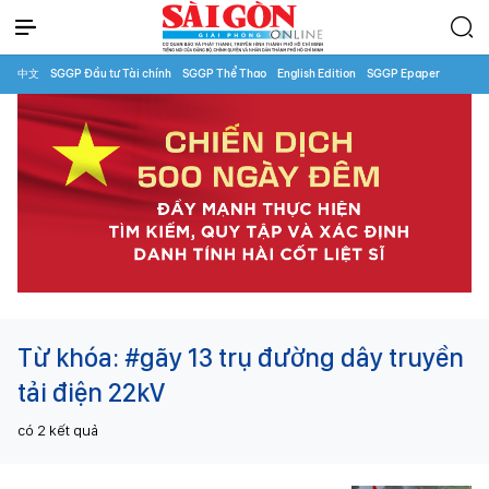
中文
SGGP Đầu tư Tài chính
SGGP Thể Thao
English Edition
SGGP Epaper
Từ khóa:
#gãy 13 trụ đường dây truyền
tải điện 22kV
có
2
kết quả