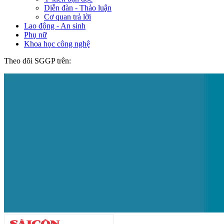
Diễn đàn - Thảo luận
Cơ quan trả lời
Lao động - An sinh
Phụ nữ
Khoa học công nghệ
Theo dõi SGGP trên: