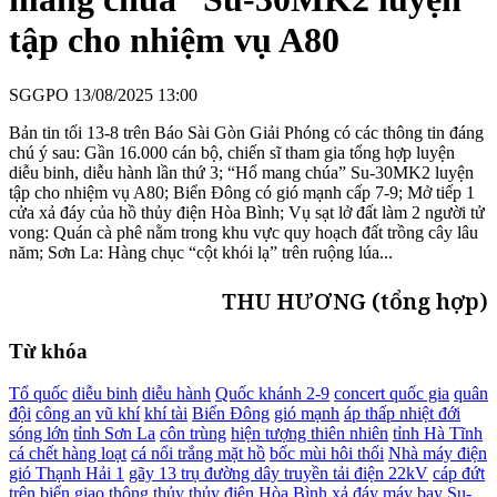
tập cho nhiệm vụ A80
SGGPO
13/08/2025 13:00
Bản tin tối 13-8 trên Báo Sài Gòn Giải Phóng có các thông tin đáng
chú ý sau: Gần 16.000 cán bộ, chiến sĩ tham gia tổng hợp luyện
diễu binh, diễu hành lần thứ 3; “Hổ mang chúa” Su-30MK2 luyện
tập cho nhiệm vụ A80; Biển Đông có gió mạnh cấp 7-9; Mở tiếp 1
cửa xả đáy của hồ thủy điện Hòa Bình; Vụ sạt lở đất làm 2 người tử
vong: Quán cà phê nằm trong khu vực quy hoạch đất trồng cây lâu
năm; Sơn La: Hàng chục “cột khói lạ” trên ruộng lúa...
THU HƯƠNG (tổng hợp)
Từ khóa
Tổ quốc
diễu binh
diễu hành
Quốc khánh 2-9
concert quốc gia
quân
đội
công an
vũ khí
khí tài
Biển Đông
gió mạnh
áp thấp nhiệt đới
sóng lớn
tỉnh Sơn La
côn trùng
hiện tượng thiên nhiên
tỉnh Hà Tĩnh
cá chết hàng loạt
cá nổi trắng mặt hồ
bốc mùi hôi thối
Nhà máy điện
gió Thạnh Hải 1
gãy 13 trụ đường dây truyền tải điện 22kV
cáp đứt
trên biển
giao thông thủy
thủy điện Hòa Bình
xả đáy
máy bay Su-