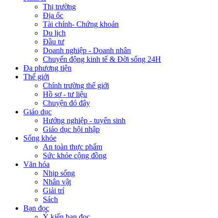
Thị trường
Địa ốc
Tài chính- Chứng khoán
Du lịch
Đầu tư
Doanh nghiệp - Doanh nhân
Chuyển động kinh tế & Đời sống 24H
Đa phương tiện
Thế giới
Chính trường thế giới
Hồ sơ - tư liệu
Chuyện đó đây
Giáo dục
Hướng nghiệp - tuyển sinh
Giáo dục hội nhập
Sống khỏe
An toàn thực phẩm
Sức khỏe cộng đồng
Văn hóa
Nhịp sống
Nhân vật
Giải trí
Sách
Bạn đọc
Ý kiến bạn đọc