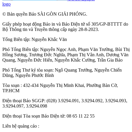
logo
© Bản quyền Báo SÀI GÒN GIẢI PHÓNG.
Giấy phép hoạt động Báo in và Báo Điện tử số 305/GP-BTTTT do
Bộ Thông tin và Truyền thông cấp ngày 28-8-2023.
Tổng Biên tập:
Nguyễn Khắc Văn
Phó Tổng Biên tập:
Nguyễn Ngọc Anh
,
Phạm Văn Trường
,
Bùi Thị
Hồng Sương
,
Trương Đức Nghĩa
,
Phạm Thị Vân Anh
,
Dương Văn
Quang
,
Nguyễn Đức Hiển
,
Nguyễn Khắc Cường
,
Trần Gia Bảo
Phó Tổng Thư ký tòa soạn:
Ngô Quang Trưởng
,
Nguyễn Chiến
Dũng
,
Nguyễn Phước Bình
Tòa soạn : 432-434 Nguyễn Thị Minh Khai, Phường Bàn Cờ,
TP.HCM
Điện thoại Báo SGGP: (028) 3.9294.091, 3.9294.092, 3.9294.093,
3.9294.097, 3.9294.098
Điện thoại Tòa soạn Báo Điện tử: 08 65 11 22 55
Liên hệ quảng cáo :