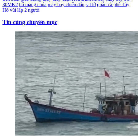
30MK2
hổ mang chúa
máy bay chiến đấu
sạt lở
quán cà phê Tây
Hồ
vùi lấp 2 người
Tin cùng chuyên mục