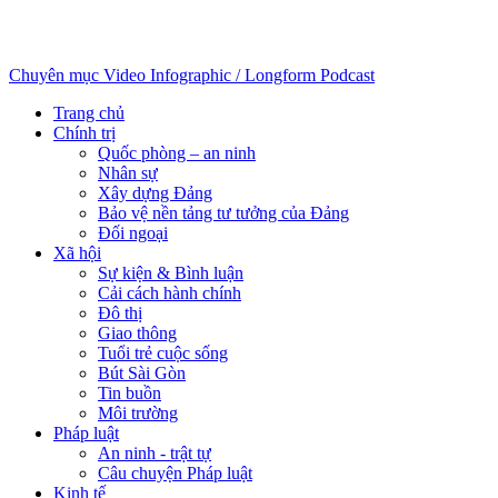
Chuyên mục
Video
Infographic / Longform
Podcast
Trang chủ
Chính trị
Quốc phòng – an ninh
Nhân sự
Xây dựng Đảng
Bảo vệ nền tảng tư tưởng của Đảng
Đối ngoại
Xã hội
Sự kiện & Bình luận
Cải cách hành chính
Đô thị
Giao thông
Tuổi trẻ cuộc sống
Bút Sài Gòn
Tin buồn
Môi trường
Pháp luật
An ninh - trật tự
Câu chuyện Pháp luật
Kinh tế