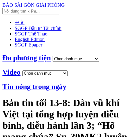
BÁO SÀI GÒN GIẢI PHÓNG
中文
SGGP Đầu tư Tài chính
SGGP Thể Thao
English Edition
SGGP Epaper
Đa phương tiện
Video
Tin nóng trong ngày
Bản tin tối 13-8: Dàn vũ khí
Việt tại tổng hợp luyện diễu
binh, diễu hành lần 3; “Hổ
mang chúa” Su-30MK2 luyện