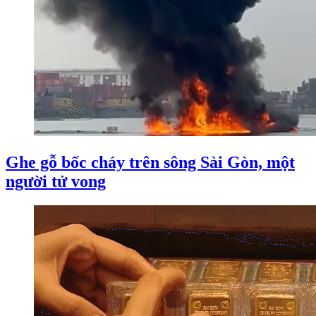
Ghe gỗ bốc cháy trên sông Sài Gòn, một
người tử vong