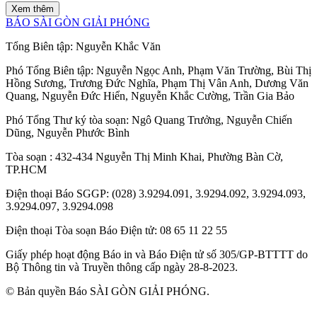
Xem thêm
BÁO SÀI GÒN GIẢI PHÓNG
Tổng Biên tập:
Nguyễn Khắc Văn
Phó Tổng Biên tập:
Nguyễn Ngọc Anh
,
Phạm Văn Trường
,
Bùi Thị
Hồng Sương
,
Trương Đức Nghĩa
,
Phạm Thị Vân Anh
,
Dương Văn
Quang
,
Nguyễn Đức Hiển
,
Nguyễn Khắc Cường
,
Trần Gia Bảo
Phó Tổng Thư ký tòa soạn:
Ngô Quang Trưởng
,
Nguyễn Chiến
Dũng
,
Nguyễn Phước Bình
Tòa soạn
: 432-434 Nguyễn Thị Minh Khai, Phường Bàn Cờ,
TP.HCM
Điện thoại Báo SGGP
: (028) 3.9294.091, 3.9294.092, 3.9294.093,
3.9294.097, 3.9294.098
Điện thoại Tòa soạn Báo Điện tử
: 08 65 11 22 55
Giấy phép hoạt động Báo in và Báo Điện tử số 305/GP-BTTTT do
Bộ Thông tin và Truyền thông cấp ngày 28-8-2023.
© Bản quyền Báo SÀI GÒN GIẢI PHÓNG.