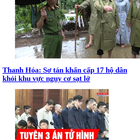
Thanh Hóa: Sơ tán khẩn cấp 17 hộ dân
khỏi khu vực nguy cơ sạt lở