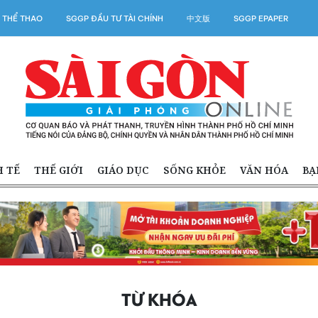
 THỂ THAO
SGGP ĐẦU TƯ TÀI CHÍNH
中文版
SGGP EPAPER
H TẾ
THẾ GIỚI
GIÁO DỤC
SỐNG KHỎE
VĂN HÓA
BẠ
TỪ KHÓA