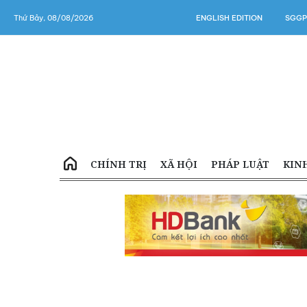
Thứ Bảy, 08/08/2026
ENGLISH EDITION
SGGP
CHÍNH TRỊ
XÃ HỘI
PHÁP LUẬT
KIN