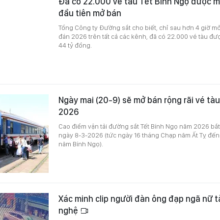
Đã có 22.000 vé tàu Tết Bính Ngọ được 
đầu tiên mở bán
Tổng Công ty Đường sắt cho biết, chỉ sau hơn 4 giờ m
đán 2026 trên tất cả các kênh, đã có 22.000 vé tàu đư
44 tỷ đồng.
Ngày mai (20-9) sẽ mở bán rộng rãi vé tà
2026
Cao điểm vận tải đường sắt Tết Bính Ngọ năm 2026 bắt
ngày 8-3-2026 (tức ngày 16 tháng Chạp năm Ất Tỵ đến
năm Bính Ngọ).
Xác minh clip người đàn ông đạp ngã nữ t
nghệ