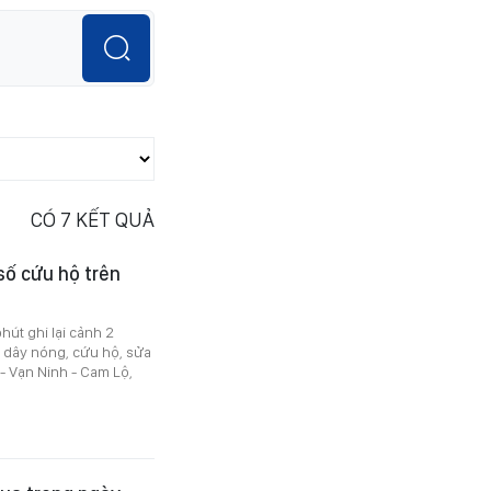
CÓ
7
KẾT QUẢ
số cứu hộ trên
hút ghi lại cảnh 2
 dây nóng, cứu hộ, sửa
- Vạn Ninh - Cam Lộ,