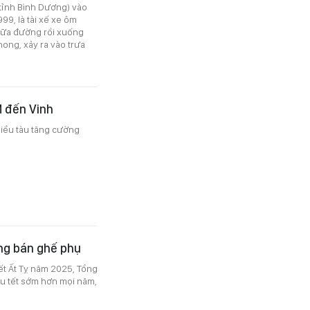
tỉnh Bình Dương) vào
999, là tài xế xe ôm
giữa đường rồi xuống
ong, xảy ra vào trưa
M đến Vinh
hiều tàu tăng cường
ông bán ghế phụ
ết Ất Tỵ năm 2025, Tổng
u tết sớm hơn mọi năm,