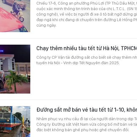
Chiều 17-6, Công an phường Phú Lợi (TP Thủ Dầu Một, 
cuộc xác minh thông tin trình báo của chị L.T.C.L. (SN 1
công nghệ), về việc bị người đi xe ô tô bất ngờ dừng 
đạp ngã khi chị đang di chuyển trên đường Lê Hồng Ph
cùng ngày.
Chạy thêm nhiều tàu tết từ Hà Nội, TPHC
Công ty CP Vận tải đường sắt cho biết sẽ chạy thêm n
tuyến Hà Nội - Vinh dịp Tết Nguyên đán 2025.
Đường sắt mở bán vé tàu tết từ 1-10, kh
Nhằm phục vụ nhu cầu đi lại của người dân trong dịp T
Công ty Đường sắt Việt Nam vừa công bố mở bán vé tà
đặc biệt không bán ghế phụ hoặc ghế chuyển đổi.