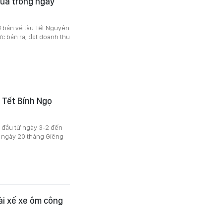
mua trong ngày
ở bán vé tàu Tết Nguyên
ợc bán ra, đạt doanh thu
u Tết Bính Ngọ
 đầu từ ngày 3-2 đến
 ngày 20 tháng Giêng
ài xế xe ôm công