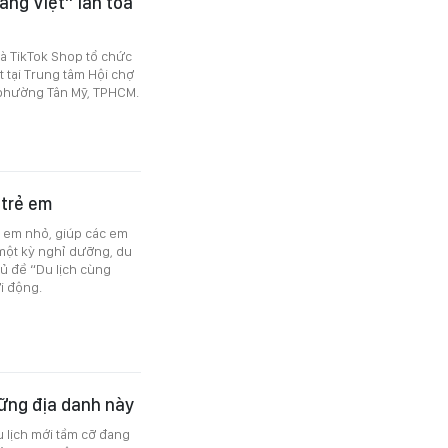
àng Việt” lan tỏa
à TikTok Shop tổ chức
 tại Trung tâm Hội chợ
 phường Tân Mỹ, TPHCM.
 trẻ em
c em nhỏ, giúp các em
một kỳ nghỉ dưỡng, du
hủ đề “Du lịch cùng
i động.
ững địa danh này
 lịch mới tầm cỡ đang