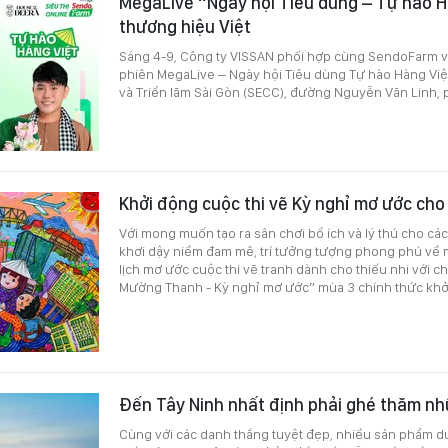
MegaLive “Ngày hội Tiêu dùng – Tự hào H
thương hiệu Việt
Sáng 4-9, Công ty VISSAN phối hợp cùng SendoFarm v
phiên MegaLive – Ngày hội Tiêu dùng Tự hào Hàng Việt
và Triển lãm Sài Gòn (SECC), đường Nguyễn Văn Linh,
Khởi động cuộc thi vẽ Kỳ nghỉ mơ ước cho
Với mong muốn tạo ra sân chơi bổ ích và lý thú cho cá
khơi dậy niềm đam mê, trí tưởng tượng phong phú về 
lịch mơ ước cuộc thi vẽ tranh dành cho thiếu nhi với c
Mường Thanh - Kỳ nghỉ mơ ước” mùa 3 chính thức khở
Đến Tây Ninh nhất định phải ghé thăm nh
Cùng với các danh thắng tuyệt đẹp, nhiều sản phẩm du