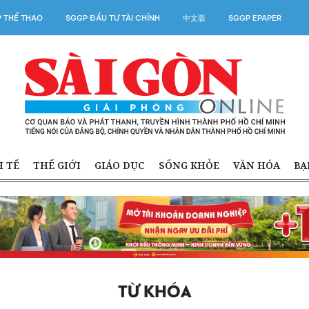
 THỂ THAO
SGGP ĐẦU TƯ TÀI CHÍNH
中文版
SGGP EPAPER
H TẾ
THẾ GIỚI
GIÁO DỤC
SỐNG KHỎE
VĂN HÓA
BẠ
TỪ KHÓA