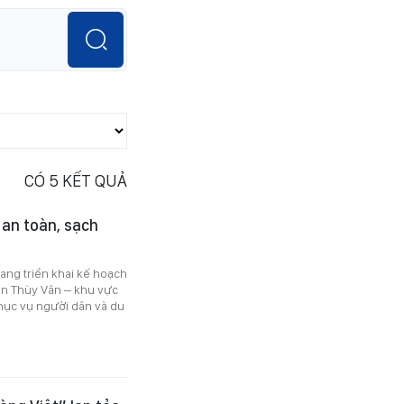
CÓ
5
KẾT QUẢ
an toàn, sạch
ng triển khai kế hoạch
iên Thùy Vân – khu vực
hục vụ người dân và du