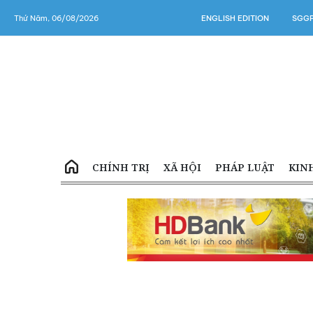
Thứ Năm, 06/08/2026
ENGLISH EDITION
SGGP
CHÍNH TRỊ
XÃ HỘI
PHÁP LUẬT
KIN