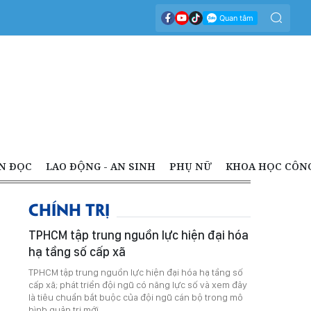
N ĐỌC
LAO ĐỘNG - AN SINH
PHỤ NỮ
KHOA HỌC CÔN
CHÍNH TRỊ
TPHCM tập trung nguồn lực hiện đại hóa
hạ tầng số cấp xã
TPHCM tập trung nguồn lực hiện đại hóa hạ tầng số
cấp xã; phát triển đội ngũ có năng lực số và xem đây
là tiêu chuẩn bắt buộc của đội ngũ cán bộ trong mô
hình quản trị mới.