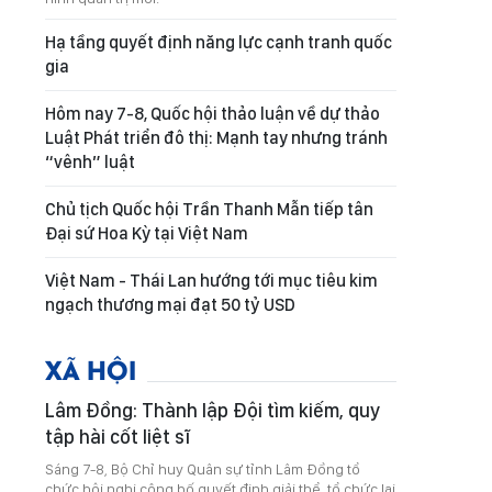
Hạ tầng quyết định năng lực cạnh tranh quốc
gia
Hôm nay 7-8, Quốc hội thảo luận về dự thảo
Luật Phát triển đô thị: Mạnh tay nhưng tránh
“vênh” luật
Chủ tịch Quốc hội Trần Thanh Mẫn tiếp tân
Đại sứ Hoa Kỳ tại Việt Nam
Việt Nam - Thái Lan hướng tới mục tiêu kim
ngạch thương mại đạt 50 tỷ USD
XÃ HỘI
Lâm Đồng: Thành lập Đội tìm kiếm, quy
tập hài cốt liệt sĩ
Sáng 7-8, Bộ Chỉ huy Quân sự tỉnh Lâm Đồng tổ
chức hội nghị công bố quyết định giải thể, tổ chức lại