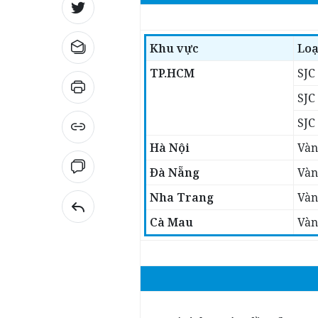
Khu vực
Loạ
TP.HCM
SJC
SJC
SJC 
Hà Nội
Vàn
Đà Nẵng
Vàn
Nha Trang
Vàn
Cà Mau
Vàn