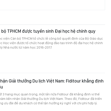
 bộ TPHCM được tuyển sinh Đại học hệ chính quy
ọc viện Cán bộ TPHCM tổ chức lễ công bố quyết định của Bộ Giáo dục
ệc Học viện được tổ chức hoạt động đào tạo trình độ đại học hệ chính
lý Nhà nước từ năm học 2016-2017.
nhận Giải thưởng Du lịch Việt Nam: Fiditour khẳng định
ầu
 3 hạng mục quan trọng, một lần nữa Fiditour đã khẳng định vị thế
năm liền nhận Giải thưởng Du lịch Việt Nam. Theo đó, Fiditour đã triển
ng ưu đãi để du khách có thể tận hưởng kỳ nghỉ với chi phí hợp lý.