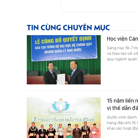
TIN CÙNG CHUYÊN MỤC
Học viện Cán
Sáng nay 18-7 H
và Đào tạo về vi
quy ngành quản 
15 năm liền 
vị thế dẫn đ
Được vinh danh ở
hàng đầu khi 15 
khai các hoạt độ