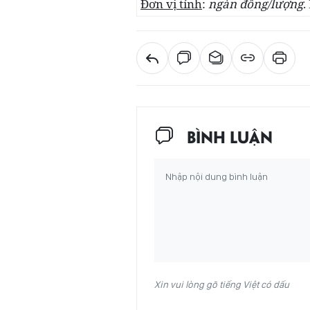
Đơn vị tính
:
ngàn đồng/lượng
.
BÌNH LUẬN
Xin vui lòng gõ tiếng Việt có dấu