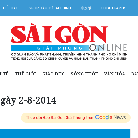
 THỂ THAO
SGGP ĐẦU TƯ TÀI CHÍNH
中文版
SGGP EPAPER
H TẾ
THẾ GIỚI
GIÁO DỤC
SỐNG KHỎE
VĂN HÓA
BẠ
gày 2-8-2014
Theo dõi Báo Sài Gòn Giải Phóng trên