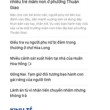
nhiều trẻ mầm non ở phường Thuận
Giao
Mặc cho các bé khóc nấc, người phụ nữ liên tục
đánh vào đầu, dằn mạnh xuống sàn và dùng dây
thun bắn vào tay, chân trẻ. Vụ việc bạo hành này vừa
xảy ra tại một trường mầm non trên địa bàn phường
Thuận Giao.
Điều tra vụ người phụ nữ bị đâm trọng
thương ở chợ Hòa Long
Nhiều cảnh sát xuất hiện tại nhà của Huấn
Hoa Hồng
Đồng Nai: Tạm giữ đối tượng bạo hành con
gái riêng của người tình
Lãnh án tù vì nhận tiền chuyển nhầm nhưng
không trả
KINH TẾ