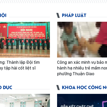
HỘI
PHÁP LUẬT
g: Thành lập Đội tìm
Công an xác minh vụ bảo 
y tập hài cốt liệt sĩ
hành hạ nhiều trẻ mầm no
phường Thuận Giao
O DỤC
KHOA HỌC CÔNG N