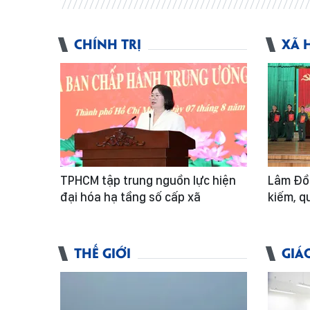
CHÍNH TRỊ
XÃ 
TPHCM tập trung nguồn lực hiện
Lâm Đồn
đại hóa hạ tầng số cấp xã
kiếm, qu
THẾ GIỚI
GIÁ