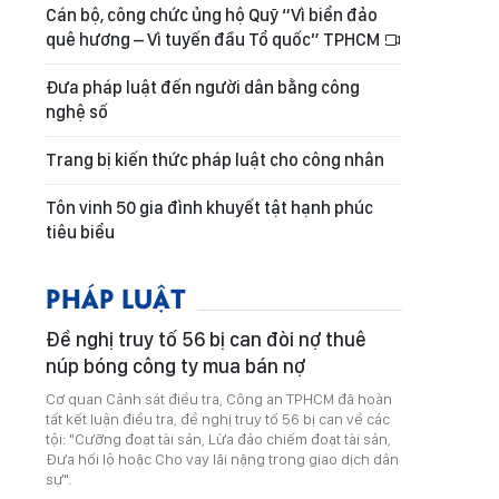
Cán bộ, công chức ủng hộ Quỹ “Vì biển đảo
quê hương – Vì tuyến đầu Tổ quốc” TPHCM
Đưa pháp luật đến người dân bằng công
nghệ số
Trang bị kiến thức pháp luật cho công nhân
Tôn vinh 50 gia đình khuyết tật hạnh phúc
tiêu biểu
PHÁP LUẬT
Đề nghị truy tố 56 bị can đòi nợ thuê
núp bóng công ty mua bán nợ
Cơ quan Cảnh sát điều tra, Công an TPHCM đã hoàn
tất kết luận điều tra, đề nghị truy tố 56 bị can về các
tội: "Cưỡng đoạt tài sản, Lừa đảo chiếm đoạt tài sản,
Đưa hối lộ hoặc Cho vay lãi nặng trong giao dịch dân
sự".