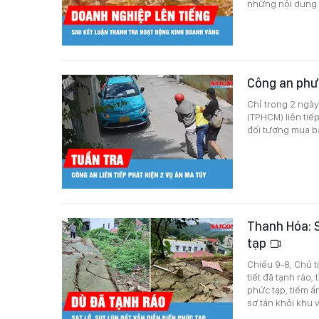
những nội dung 
Công an phư
Chỉ trong 2 ngày
(TPHCM) liên tiếp
đối tượng mua bá
Thanh Hóa: S
tạp
Chiều 9-8, Chủ t
tiết đã tạnh ráo,
phức tạp, tiềm ẩ
sơ tán khỏi khu 