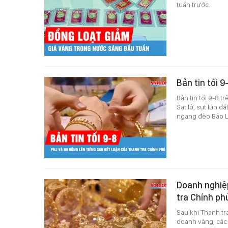
tuần trước.
Bản tin tối 9
Bản tin tối 9-8 
Sạt lở, sụt lún 
ngang đèo Bảo Lộ
Doanh nghiệp
tra Chính p
Sau khi Thanh tr
doanh vàng, các 