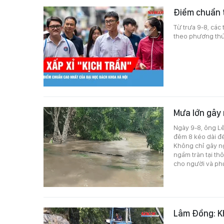
Điểm chuẩn 
Từ trưa 9-8, các
theo phương thức
Mưa lớn gây 
Ngày 9-8, ông Lê
đêm 8 kéo dài đế
Không chỉ gây ng
ngầm tràn tại th
cho người và phư
Lâm Đồng: Kh