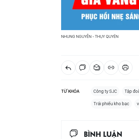
NHUNG NGUYỄN - THỤY QUYÊN
TỪ KHÓA
Công ty SJC
Tập đo
Trái phiếu kho bạc
v
BÌNH LUẬN