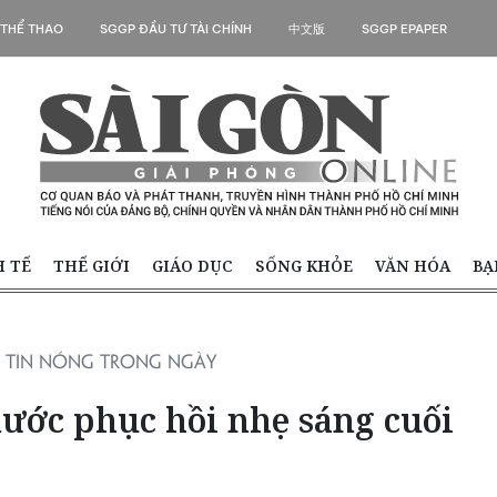
 THỂ THAO
SGGP ĐẦU TƯ TÀI CHÍNH
中文版
SGGP EPAPER
H TẾ
THẾ GIỚI
GIÁO DỤC
SỐNG KHỎE
VĂN HÓA
BẠ
TIN NÓNG TRONG NGÀY
nước phục hồi nhẹ sáng cuối