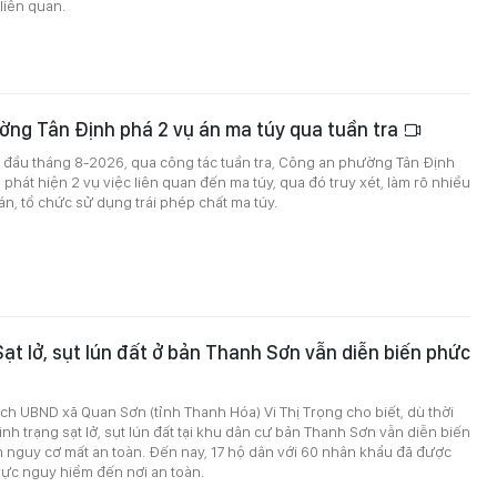
liên quan.
ờng Tân Định phá 2 vụ án ma túy qua tuần tra
 đầu tháng 8-2026, qua công tác tuần tra, Công an phường Tân Định
 phát hiện 2 vụ việc liên quan đến ma túy, qua đó truy xét, làm rõ nhiều
n, tổ chức sử dụng trái phép chất ma túy.
ạt lở, sụt lún đất ở bản Thanh Sơn vẫn diễn biến phức
ịch UBND xã Quan Sơn (tỉnh Thanh Hóa) Vi Thị Trọng cho biết, dù thời
 tình trạng sạt lở, sụt lún đất tại khu dân cư bản Thanh Sơn vẫn diễn biến
n nguy cơ mất an toàn. Đến nay, 17 hộ dân với 60 nhân khẩu đã được
vực nguy hiểm đến nơi an toàn.