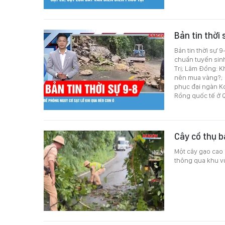
Bản tin thời
Bản tin thời sự 
chuẩn tuyển sin
Trị; Lâm Đồng: K
nên mua vàng?; 
phục đại ngàn K
Rồng quốc tế ở 
Cây cổ thụ 
Một cây gạo cao
thông qua khu vự