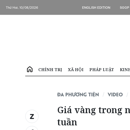
Thứ Hai, 10/08/2026
ENGLISH EDITION
SGGP
CHÍNH TRỊ
XÃ HỘI
PHÁP LUẬT
KIN
ĐA PHƯƠNG TIỆN
VIDEO
Giá vàng trong 
tuần