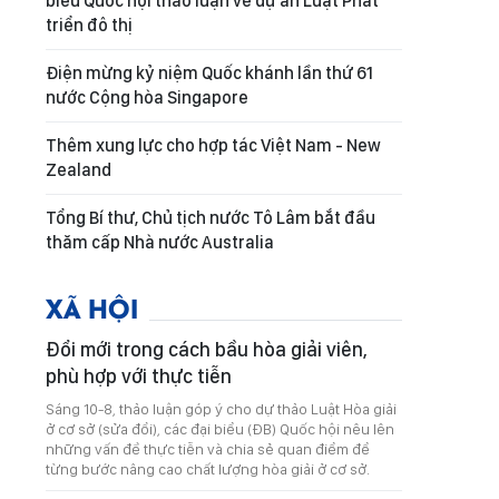
biểu Quốc hội thảo luận về dự án Luật Phát
triển đô thị
Điện mừng kỷ niệm Quốc khánh lần thứ 61
nước Cộng hòa Singapore
Thêm xung lực cho hợp tác Việt Nam - New
Zealand
Tổng Bí thư, Chủ tịch nước Tô Lâm bắt đầu
thăm cấp Nhà nước Australia
XÃ HỘI
Đổi mới trong cách bầu hòa giải viên,
phù hợp với thực tiễn
Sáng 10-8, thảo luận góp ý cho dự thảo Luật Hòa giải
ở cơ sở (sửa đổi), các đại biểu (ĐB) Quốc hội nêu lên
những vấn đề thực tiễn và chia sẻ quan điểm để
từng bước nâng cao chất lượng hòa giải ở cơ sở.