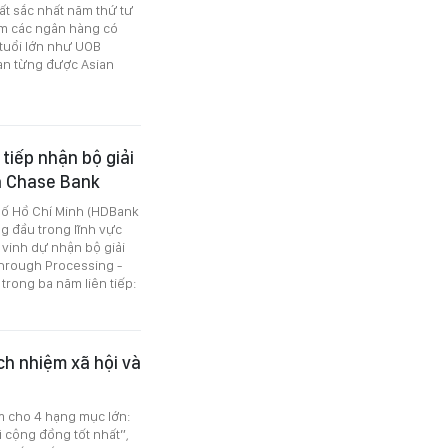
ất sắc nhất năm thứ tư
hóm các ngân hàng có
tuổi lớn như UOB
an từng được Asian
tiếp nhận bộ giải
n Chase Bank
hố Hồ Chí Minh (HDBank
g đầu trong lĩnh vực
 vinh dự nhận bộ giải
Through Processing -
trong ba năm liên tiếp:
ch nhiệm xã hội và
m cho 4 hạng mục lớn:
ì cộng đồng tốt nhất”,