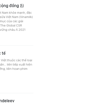
ì cộng đồng
iệt Nam khỏe mạnh, đặc
 sữa Việt Nam (Vinamilk)
 mục của các giải
(The Global CSR
 vững châu Á 2021
 tế
iệt thuộc các thể loại
ắn… liên tiếp xuất hiện
ưởng, liên hoan phim
endeleev