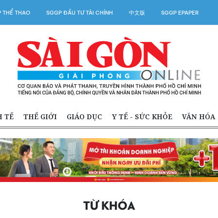
 THỂ THAO
SGGP ĐẦU TƯ TÀI CHÍNH
中文版
SGGP EPAPER
H TẾ
THẾ GIỚI
GIÁO DỤC
Y TẾ - SỨC KHỎE
VĂN HÓA
TỪ KHÓA