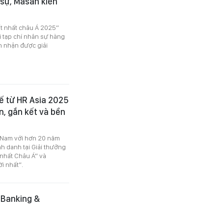
sự, Masan kiến
ốt nhất châu Á 2025”
i tạp chí nhân sự hàng
an nhận được giải
ế từ HR Asia 2025
n, gắn kết và bền
t Nam với hơn 20 năm
h danh tại Giải thưởng
 nhất Châu Á” và
i nhất”.
 Banking &