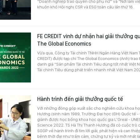
“Doanh nghiệp trao quyền cho phụ nữ” và “Nơi làm việ
khuôn khổ Hội nghị CSR và ESG toàn cầu lần thứ 16.
FE CREDIT vinh dự nhận hai giải thưởng qu
The Global Economics
Vừa qua, Công ty Tài chính TNHH Ngân Hàng Việt Nam
CREDIT) được tạp chí The Global Economics (Anh) trao 
danh giá “Sản phẩm Tài chính Tiêu dùng tốt nhất Việt
Tài chính Tiêu dùng phát triển nhanh nhất Việt Nam 20
Hành trình đến giải thưởng quốc tế
Với những đóng góp xuất sắc cho nghiên cứu khoa học
Hương (sinh năm 1989, Trường Đại học (ĐH) Quốc tế 
giành được học bổng khoa học quốc gia L’Oreal - UN
Science 2022. TS Hà Thị Thanh Hương đã có cuộc trò 
SGGP về hành trình đi tìm lời giải, phát hiện và can t
bệnh thời đại như trầm cảm, chứng tự kỷ và mới nhất là