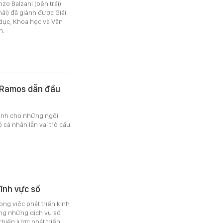
o Balzani (bên trái)
ải) đã giành được Giải
dục, Khoa học và Văn
n.
 Ramos dẫn đầu
dành cho những ngôi
ộ cá nhân lẫn vai trò cầu
lĩnh vực số
ng việc phát triển kinh
ng những dịch vụ số
chiến lược phát triển