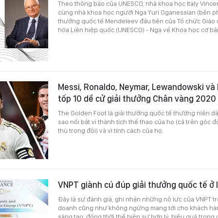
Theo thông báo của UNESCO, nhà khoa học Italy Vincenz
cùng nhà khoa học người Nga Yuri Oganessian (bên ph
thưởng quốc tế Mendeleev đầu tiên của Tổ chức Giáo 
hóa Liên hiệp quốc (UNESCO) - Nga về Khoa học cơ bả
Messi, Ronaldo, Neymar, Lewandowski và
tốp 10 dể cử giải thưởng Chân vàng 2020
The Golden Foot là giải thưởng quốc tế thường niên 
sao nổi bật vì thành tích thể thao của họ (cả trên góc đ
thù trong đội) và vì tính cách của họ.
VNPT giành cú đúp giải thưởng quốc tế ở 
Đây là sự đánh giá, ghi nhận những nỗ lực của VNPT tro
doanh cũng như không ngừng mang tới cho khách hà
sáng tạo; đồng thời thể hiện sự hợp lý, hiệu quả trong 