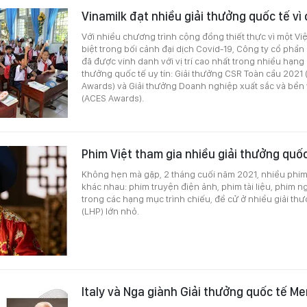
Vinamilk đạt nhiều giải thưởng quốc tế v
Với nhiều chương trình cộng đồng thiết thực vì một V
biệt trong bối cảnh đại dịch Covid-19, Công ty cổ phần
đã được vinh danh với vị trí cao nhất trong nhiều hạng
thưởng quốc tế uy tín: Giải thưởng CSR Toàn cầu 2021 
Awards) và Giải thưởng Doanh nghiệp xuất sắc và bền
(ACES Awards).
Phim Việt tham gia nhiều giải thưởng quốc
Không hẹn mà gặp, 2 tháng cuối năm 2021, nhiều phim V
khác nhau: phim truyện điện ảnh, phim tài liệu, phim ng
trong các hạng mục trình chiếu, đề cử ở nhiều giải th
(LHP) lớn nhỏ.
Italy và Nga giành Giải thưởng quốc tế M