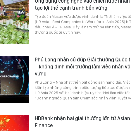
Ứng dụng công nghệ vào chiến lược nhân 
tạo lợi thế cạnh tranh bền vững
Tập đoàn Masan vừa được vinh danh là “Nơi làm việc t
(HR Asia - Best Companies to Work for in Asia 2025) bở
đầu châu Á - HR Asia. Đây là năm thứ ba liên tiếp, Mas
thưởng quốc tế uy tín này.
Phú Long nhận cú đúp Giải thưởng Quốc t
– khẳng định môi trường làm việc nhân vă
vững
Phú Long – Nhà phát triển bất động sản hàng đầu Việ
kiến tạo những công trình biểu tượng tiếp tục được vin
HR Asia 2025 với hai danh hiệu uy tín: “Nơi làm việc tốt
“Doanh nghiệp Quan tâm Chăm sóc Nhân viên Tuyệt vờ
HDBank nhận hai giải thưởng lớn từ Asian
Finance