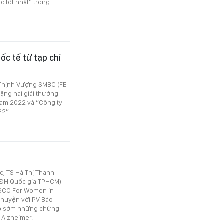
c tốt nhất” trong
ốc tế từ tạp chí
 Thịnh Vượng SMBC (FE
tặng hai giải thưởng
 Nam 2022 và “Công ty
22”.
, TS Hà Thị Thanh
- ĐH Quốc gia TPHCM)
ESCO For Women in
chuyện với PV Báo
hiệp sớm những chứng
 Alzheimer.