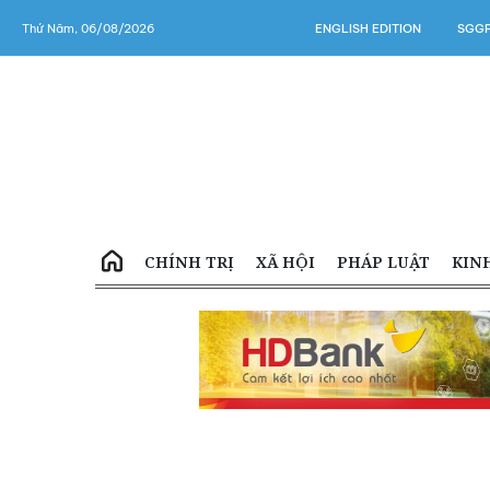
Thứ Năm, 06/08/2026
ENGLISH EDITION
SGGP
CHÍNH TRỊ
XÃ HỘI
PHÁP LUẬT
KIN