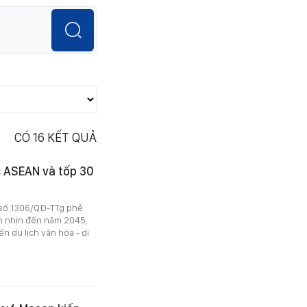
CÓ
16
KẾT QUẢ
c ASEAN và tốp 30
 số 1306/QĐ-TTg phê
m nhìn đến năm 2045,
n du lịch văn hóa - di