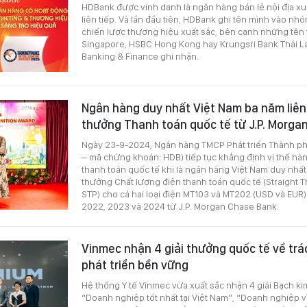
HDBank được vinh danh là ngân hàng bán lẻ nội địa xu
liên tiếp. Và lần đầu tiên, HDBank ghi tên mình vào n
chiến lược thương hiệu xuất sắc, bên cạnh những tên 
Singapore, HSBC Hong Kong hay Krungsri Bank Thái L
Banking & Finance ghi nhận.
Ngân hàng duy nhất Việt Nam ba năm liên 
thưởng Thanh toán quốc tế từ J.P. Morga
Ngày 23-9-2024, Ngân hàng TMCP Phát triển Thành p
– mã chứng khoán: HDB) tiếp tục khẳng định vị thế hàn
thanh toán quốc tế khi là ngân hàng Việt Nam duy nhất
thưởng Chất lượng điện thanh toán quốc tế (Straight 
STP) cho cả hai loại điện MT103 và MT202 (USD và EUR) 
2022, 2023 và 2024 từ J.P. Morgan Chase Bank.
Vinmec nhận 4 giải thưởng quốc tế về trá
phát triển bền vững
Hệ thống Y tế Vinmec vừa xuất sắc nhận 4 giải Bạch ki
“Doanh nghiệp tốt nhất tại Việt Nam”, “Doanh nghiệp v