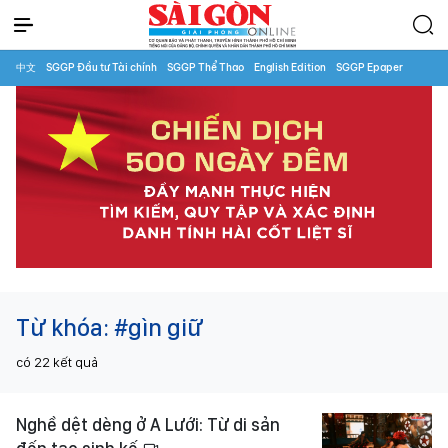
中文
SGGP Đầu tư Tài chính
SGGP Thể Thao
English Edition
SGGP Epaper
Từ khóa:
#gìn giữ
có
22
kết quả
Nghề dệt dèng ở A Lưới: Từ di sản