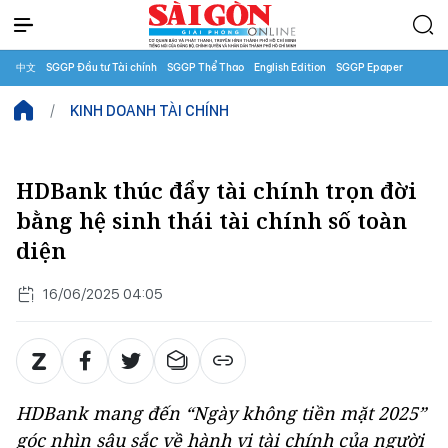
中文
SGGP Đầu tư Tài chính
SGGP Thể Thao
English Edition
SGGP Epaper
KINH DOANH TÀI CHÍNH
HDBank thúc đẩy tài chính trọn đời
bằng hệ sinh thái tài chính số toàn
diện
16/06/2025 04:05
HDBank mang đến “Ngày không tiền mặt 2025”
góc nhìn sâu sắc về hành vi tài chính của người