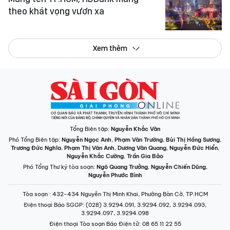
theo khát vọng vươn xa
Xem thêm
Tổng Biên tập:
Nguyễn Khắc Văn
Phó Tổng Biên tập:
Nguyễn Ngọc Anh
,
Phạm Văn Trường
,
Bùi Thị Hồng Sương
,
Trương Đức Nghĩa
,
Phạm Thị Vân Anh
,
Dương Văn Quang
,
Nguyễn Đức Hiển
,
Nguyễn Khắc Cường
,
Trần Gia Bảo
Phó Tổng Thư ký tòa soạn:
Ngô Quang Trưởng
,
Nguyễn Chiến Dũng
,
Nguyễn Phước Bình
Tòa soạn
: 432-434 Nguyễn Thị Minh Khai, Phường Bàn Cờ, TP.HCM
Điện thoại Báo SGGP
: (028) 3.9294.091, 3.9294.092, 3.9294.093,
3.9294.097, 3.9294.098
Điện thoại Tòa soạn Báo Điện tử
: 08 65 11 22 55