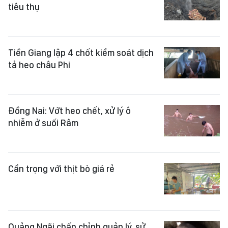
tiêu thụ
Tiền Giang lập 4 chốt kiểm soát dịch
tả heo châu Phi
Đồng Nai: Vớt heo chết, xử lý ô
nhiễm ở suối Râm
Cẩn trọng với thịt bò giá rẻ
Quảng Ngãi chấn chỉnh quản lý, sử