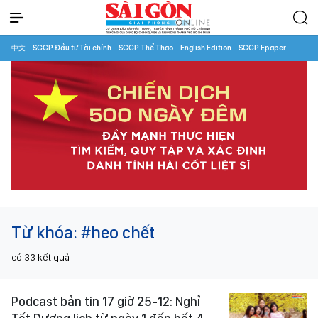
中文
SGGP Đầu tư Tài chính
SGGP Thể Thao
English Edition
SGGP Epaper
Từ khóa:
#heo chết
có
33
kết quả
Podcast bản tin 17 giờ 25-12: Nghỉ