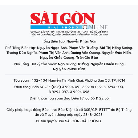
Tổng Biên tập:
Nguyễn Khắc Văn
Phó Tổng Biên tập:
Nguyễn Ngọc Anh
,
Phạm Văn Trường
,
Bùi Thị Hồng Sương
,
Trương Đức Nghĩa
,
Phạm Thị Vân Anh
,
Dương Văn Quang
,
Nguyễn Đức Hiển
,
Nguyễn Khắc Cường
,
Trần Gia Bảo
Phó Tổng Thư ký tòa soạn:
Ngô Quang Trưởng
,
Nguyễn Chiến Dũng
,
Nguyễn Phước Bình
Tòa soạn
: 432-434 Nguyễn Thị Minh Khai, Phường Bàn Cờ, TP.HCM
Điện thoại Báo SGGP
: (028) 3.9294.091, 3.9294.092, 3.9294.093,
3.9294.097, 3.9294.098
Điện thoại Tòa soạn Báo Điện tử
: 08 65 11 22 55
Giấy phép hoạt động Báo in và Báo Điện tử số 305/GP-BTTTT do Bộ Thông
tin và Truyền thông cấp ngày 28-8-2023.
© Bản quyền Báo SÀI GÒN GIẢI PHÓNG.