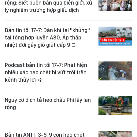
rộng: Siết buôn bán qua biên giới, xử
lý nghiêm trường hợp giấu dịch
Bản tin tối 17-7: Dàn khí tài "khủng"
tại tổng hợp luyện A80; Áp thấp
nhiệt đới gây gió giật cấp 9
Podcast bản tin tối 17-7: Phát hiện
nhiều xác heo chết bị vứt trôi trên
kênh thủy lợi
Nguy cơ dịch tả heo châu Phi lây lan
rộng
Bản tin ANTT 3-6: 9 con heo chết