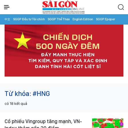
中文
SGGP Đầu tư Tài chính
SGGP Thể Thao
English Edition
SGGP Epaper
Từ khóa:
#HNG
có
18
kết quả
Cổ phiếu Vingroup tăng mạnh, VN-