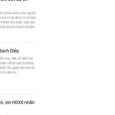
ớc phản ánh của người
bố trí tái định cư khiến
PHCM cho biết, việc bố
 dự án thuộc trách nhiệm
 Bạch Diệp
i nhà, đất số 185 Hai
thân với bị cáo Dương
ành Tài; giảm án cho bị
n 3 năm tù.
an, xin HĐXX nhắn