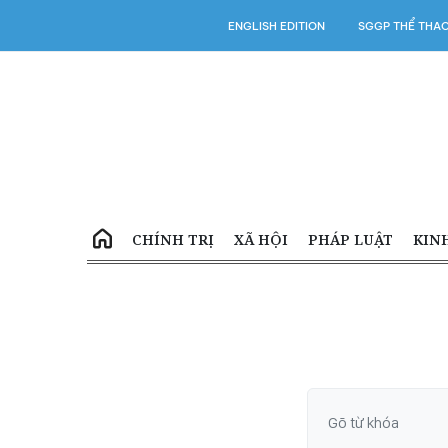
ENGLISH EDITION
SGGP THỂ THA
CHÍNH TRỊ
XÃ HỘI
PHÁP LUẬT
KIN