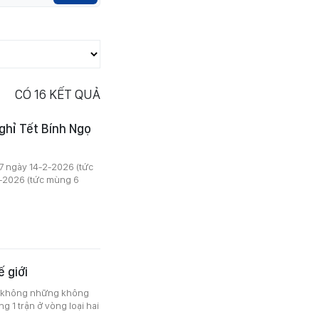
CÓ
16
KẾT QUẢ
ghỉ Tết Bính Ngọ
 7 ngày 14-2-2026 (tức
2-2026 (tức mùng 6
 giới
am không những không
g 1 trận ở vòng loại hai