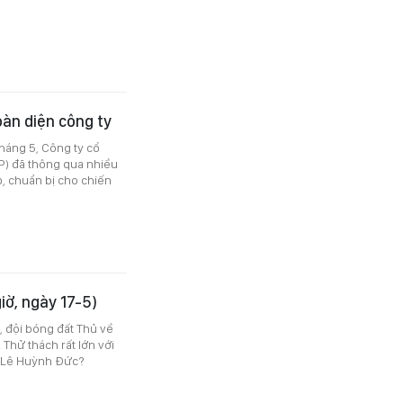
oàn diện công ty
tháng 5, Công ty cổ
P) đã thông qua nhiều
, chuẩn bị cho chiến
giờ, ngày 17-5)
, đội bóng đất Thủ về
 Thử thách rất lớn với
LV Lê Huỳnh Đức?