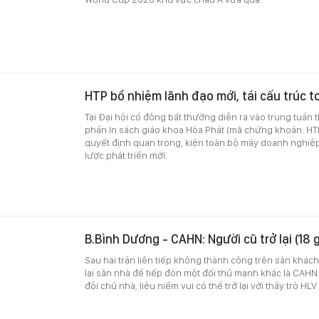
HTP bổ nhiệm lãnh đạo mới, tái cấu trúc t
Tại Đại hội cổ đông bất thường diễn ra vào trung tuần 
phần In sách giáo khoa Hòa Phát (mã chứng khoán: HT
quyết định quan trọng, kiện toàn bộ máy doanh nghiệp
lược phát triển mới.
B.Bình Dương - CAHN: Người cũ trở lại (18 
Sau hai trận liên tiếp không thành công trên sân khách
lại sân nhà để tiếp đón một đối thủ mạnh khác là CAHN.
đội chủ nhà, liệu niềm vui có thể trở lại với thầy trò H