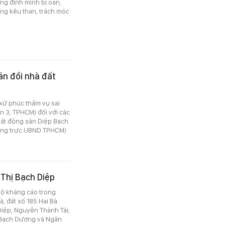
ng định mình bị oan,
ông kêu than, trách móc
án đổi nhà đất
 xử phúc thẩm vụ sai
n 3, TPHCM) đối với các
Bất động sản Diệp Bạch
ờng trực UBND TPHCM)
 Thị Bạch Diệp
bộ kháng cáo trong
, đất số 185 Hai Bà
Diệp, Nguyễn Thành Tài,
 Bạch Dương và Ngân