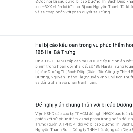
Được nói lời sau cùng, bị cáo Dương Thị Bạch Diệp khẳ
xin HĐXX nhắn lời tới cha. Bị cáo Nguyễn Thành Tài kh
và sẽ chấp nhận với phán quyết sau cùng.
Hai bị cáo kêu oan trong vụ phúc thẩm ho
185 Hai Bà Trưng
Chiều 6-10, TAND cấp cao tại TPHCM tiếp tục phiên xét
phạm trong hoán đổi nhà, đất số 185 Hai Bà Trưng (quậ
bị cáo: Dương Thị Bạch Diệp (Giám đốc Công ty TNHH 
Dương), Nguyễn Thành Tài (nguyên Phó Chủ tịch Thư
và đồng phạm với phần tranh luận.
Đề nghị y án chung thân với bị cáo Dương
Viện KSND cấp cao tại TPHCM đề nghị HĐXX bác toàn 
phiên xét xử phúc thẩm vụ sai phạm trong hoán đổi nhà
Trưng (quận 3, TPHCM) đối với bị cáo Dương Thị Bạch 
Nguyễn Thành Rum, Công ty TNHH bất động sản Diệp