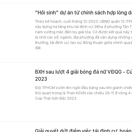
“Hồi sinh” dự án từ chính sách hợp lòng 
Theo kế hoạch, cuối tháng 12-2023, UBND quận 12 (TP
xây dựng hạ tầng khu tái định cư 38ha ở phường Tân T
năm vướng mắc đền bù giải tỏa. Có được kết quả này
là nhờ các sở, ngành, địa phương đã vận dụng những 
thường, tái định cư, tạo sự đồng thuận giữa chính quyề
đất.
BXH sau lượt 4 giải bóng đá nữ VĐQG - C
2023
Đội TPHCM vươn lên ngôi đầu bảng sau khi giành chiến
thủ quan trọng là Than KSVN vào chiều 26-11 ở vòng 4
Cúp Thái Sơn Bắc 2023.
Giải quyết dứt điểm việc tái định cư, hoán