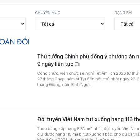
CHUYÊN MỤC
DẠNG BÀI
OÁN ĐỔI
Thủ tướng Chính phủ đồng ý phương án n
9 ngày liên tục
Công chức, viên chức sẽ nghỉ Tết Âm lịch 2026 từ thứ
27 tháng Chạp, năm Ất Tỵ) đến hết chủ nhật ngày 22-
tháng Giêng, năm Bính Ngọ).
Đội tuyển Việt Nam tụt xuống hạng 116 thế
Theo bảng xếp hạng FIFA mới nhất, đội tuyển Việt N
giữ được hạng 115 mà bị tụt xuống 1 bậc, cho dù đã thắn
World Cup 2026 khu vực châu Á vừa qua.