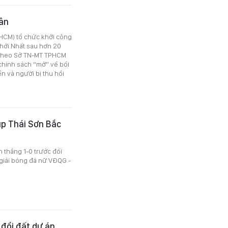
dân
HCM) tổ chức khởi công
hới Nhất sau hơn 20
, theo Sở TN-MT TPHCM
chính sách “mở” về bồi
n và người bị thu hồi
úp Thái Sơn Bắc
 thắng 1-0 trước đối
 giải bóng đá nữ VĐQG -
 đổi đất dự án