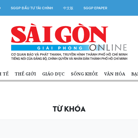
O
SGGP ĐẦU TƯ TÀI CHÍNH
中文版
SGGP EPAPER
H TẾ
THẾ GIỚI
GIÁO DỤC
SỐNG KHỎE
VĂN HÓA
BẠ
TỪ KHÓA