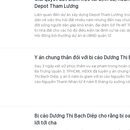
Depot Tham Lương
Liên quan đến dự án xây dựng Depot Tham Lương, trư
dân về việc thu hồi đất nhiều năm nhưng đến nay chưa 
đời sống người dân gặp khó khăn, đại diện Sở TN-MT T
trí nhà đất cho các hộ đủ điều kiện tái định cư tại các
Hội đồng bồi thường dự án là UBND quận 12.
Y án chung thân đối với bị cáo Dương Thị
Sau 3 ngày xét xử phúc thẩm vụ sai phạm trong hoán đổ
Bà Trưng (quận 3, TPHCM), HĐXX đã tuyên y án chung 
Thị Bạch Diệp; y án 5 năm tù giam với bị cáo Nguyễn Th
cáo Nguyễn Thanh Nhàn từ 4 năm 6 tháng tù xuống cò
Bị cáo Dương Thị Bạch Diệp cho rằng bị o
lời tới cha