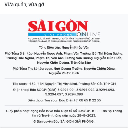
Vừa quản, vừa gỡ
Tổng Biên tập:
Nguyễn Khắc Văn
Phó Tổng Biên tập:
Nguyễn Ngọc Anh
,
Phạm Văn Trường
,
Bùi Thị Hồng Sương
,
Trương Đức Nghĩa
,
Phạm Thị Vân Anh
,
Dương Văn Quang
,
Nguyễn Đức Hiển
,
Nguyễn Khắc Cường
,
Trần Gia Bảo
Phó Tổng Thư ký tòa soạn:
Ngô Quang Trưởng
,
Nguyễn Chiến Dũng
,
Nguyễn Phước Bình
Tòa soạn
: 432-434 Nguyễn Thị Minh Khai, Phường Bàn Cờ, TP.HCM
Điện thoại Báo SGGP
: (028) 3.9294.091, 3.9294.092, 3.9294.093,
3.9294.097, 3.9294.098
Điện thoại Tòa soạn Báo Điện tử
: 08 65 11 22 55
Giấy phép hoạt động Báo in và Báo Điện tử số 305/GP-BTTTT do Bộ Thông
tin và Truyền thông cấp ngày 28-8-2023.
© Bản quyền Báo SÀI GÒN GIẢI PHÓNG.