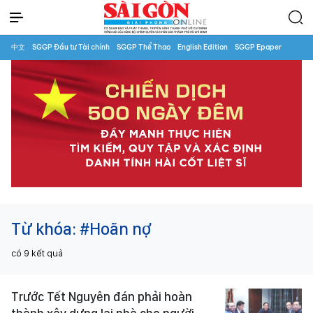
中文
SGGP Đầu tư Tài chính
SGGP Thể Thao
English Edition
SGGP Epaper
Từ khóa:
#Hoãn nợ
có
9
kết quả
Trước Tết Nguyên đán phải hoàn