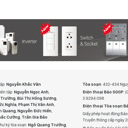
tập:
Nguyễn Khắc Văn
Tòa soạn
: 432-434 Ngu
iên tập:
Nguyễn Ngọc Anh
,
Điện thoại Báo SGGP
: 
 Trường
,
Bùi Thị Hồng Sương
,
3.9294.098
ức Nghĩa
,
Phạm Thị Vân Anh
,
Điện thoại Tòa soạn Bá
n Quang
,
Nguyễn Đức Hiển
,
Giấy phép hoạt động Báo
hắc Cường
,
Trần Gia Bảo
Truyền thông cấp ngày 
hư ký tòa soạn:
Ngô Quang Trưởng
,