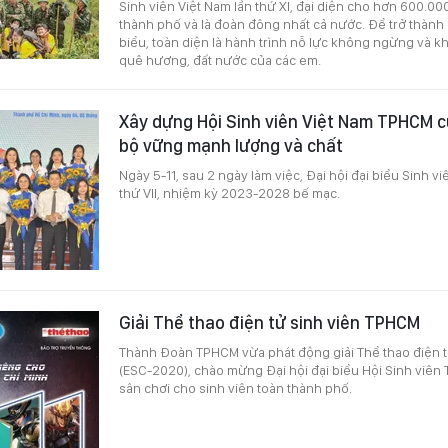
Sinh viên Việt Nam lần thứ XI, đại diện cho hơn 600.000
thành phố và là đoàn đông nhất cả nước. Để trở thành 
biểu, toàn diện là hành trình nỗ lực không ngừng và k
quê hương, đất nước của các em.
Xây dựng Hội Sinh viên Việt Nam TPHCM c
bộ vững mạnh lượng và chất
Ngày 5-11, sau 2 ngày làm việc, Đại hội đại biểu Sinh 
thứ VII, nhiệm kỳ 2023-2028 bế mạc.
Giải Thể thao điện tử sinh viên TPHCM
Thành Đoàn TPHCM vừa phát động giải Thể thao điện 
(ESC-2020), chào mừng Đại hội đại biểu Hội Sinh viên 
sân chơi cho sinh viên toàn thành phố.