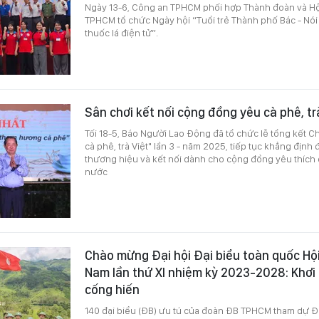
Ngày 13-6, Công an TPHCM phối hợp Thành đoàn và Hội
TPHCM tổ chức Ngày hội “Tuổi trẻ Thành phố Bác - Nói
thuốc lá điện tử”.
Sân chơi kết nối cộng đồng yêu cà phê, tr
Tối 18-5, Báo Người Lao Động đã tổ chức lễ tổng kết C
cà phê, trà Việt" lần 3 - năm 2025, tiếp tục khẳng định 
thương hiệu và kết nối dành cho cộng đồng yêu thích cà
nước
Chào mừng Đại hội Đại biểu toàn quốc Hội
Nam lần thứ XI nhiệm kỳ 2023-2028: Khơi
cống hiến
140 đại biểu (ĐB) ưu tú của đoàn ĐB TPHCM tham dự Đạ