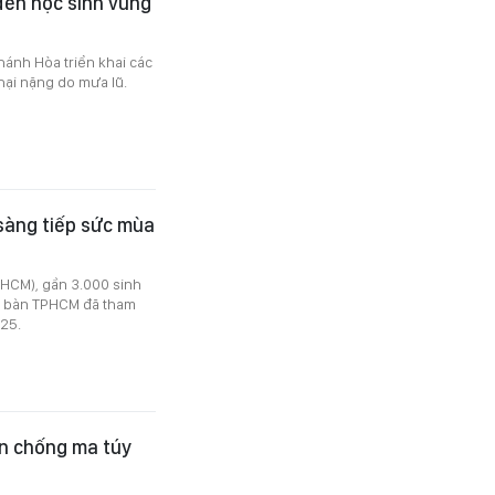
ến học sinh vùng
ánh Hòa triển khai các
hại nặng do mưa lũ.
sàng tiếp sức mùa
PHCM), gần 3.000 sinh
ịa bàn TPHCM đã tham
025.
ến chống ma túy