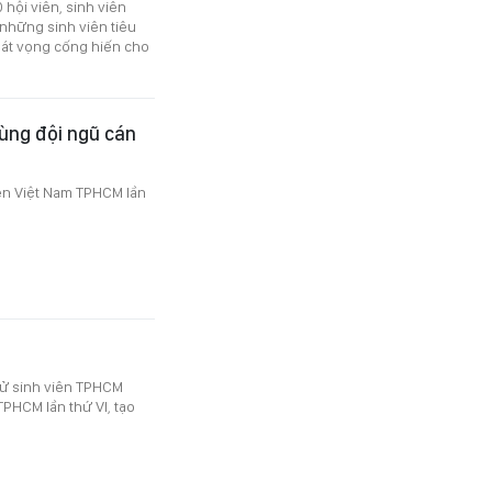
 hội viên, sinh viên
những sinh viên tiêu
hát vọng cống hiến cho
ùng đội ngũ cán
viên Việt Nam TPHCM lần
tử sinh viên TPHCM
TPHCM lần thứ VI, tạo