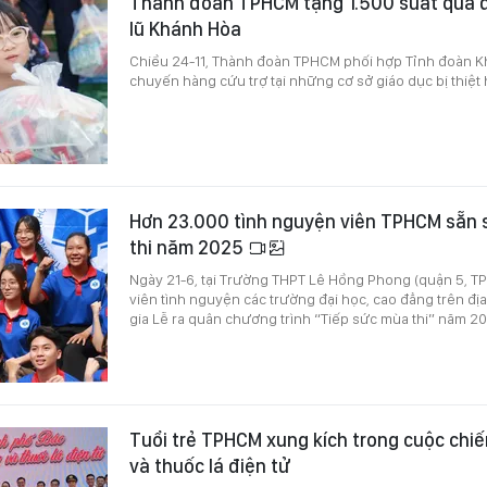
Thành đoàn TPHCM tặng 1.500 suất quà đ
lũ Khánh Hòa
Chiều 24-11, Thành đoàn TPHCM phối hợp Tỉnh đoàn Kh
chuyến hàng cứu trợ tại những cơ sở giáo dục bị thiệt 
Hơn 23.000 tình nguyện viên TPHCM sẵn 
thi năm 2025
Ngày 21-6, tại Trường THPT Lê Hồng Phong (quận 5, T
viên tình nguyện các trường đại học, cao đẳng trên đ
gia Lễ ra quân chương trình “Tiếp sức mùa thi” năm 2
Tuổi trẻ TPHCM xung kích trong cuộc chi
và thuốc lá điện tử