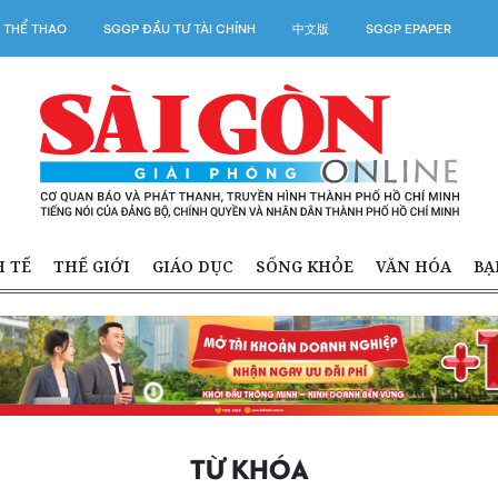
 THỂ THAO
SGGP ĐẦU TƯ TÀI CHÍNH
中文版
SGGP EPAPER
H TẾ
THẾ GIỚI
GIÁO DỤC
SỐNG KHỎE
VĂN HÓA
BẠ
TỪ KHÓA