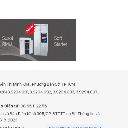
yễn Thị Minh Khai, Phường Bàn Cờ, TP.HCM
(028) 3.9294.091, 3.9294.092, 3.9294.093, 3.9294.097,
o Điện tử:
08 65 11 22 55
 in và Báo Điện tử số 305/GP-BTTTT do Bộ Thông tin và
28-8-2023.