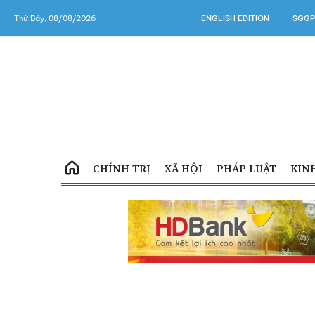
Thứ Bảy, 08/08/2026
ENGLISH EDITION
SGGP
CHÍNH TRỊ
XÃ HỘI
PHÁP LUẬT
KIN