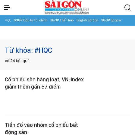
中文
SGGP Đầu tư Tài chính
SGGP Thể Thao
English Edition
SGGP Epaper
Từ khóa:
#HQC
có
24
kết quả
Cổ phiếu sàn hàng loạt, VN-Index
giảm thêm gần 57 điểm
Tiền đổ vào nhóm cổ phiếu bất
động sản