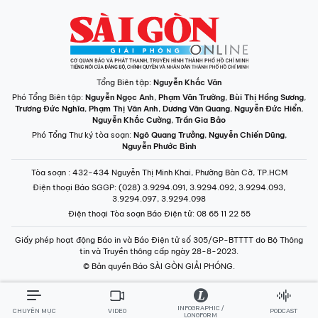
Tổng Biên tập:
Nguyễn Khắc Văn
Phó Tổng Biên tập:
Nguyễn Ngọc Anh
,
Phạm Văn Trường
,
Bùi Thị Hồng Sương
,
Trương Đức Nghĩa
,
Phạm Thị Vân Anh
,
Dương Văn Quang
,
Nguyễn Đức Hiển
,
Nguyễn Khắc Cường
,
Trần Gia Bảo
Phó Tổng Thư ký tòa soạn:
Ngô Quang Trưởng
,
Nguyễn Chiến Dũng
,
Nguyễn Phước Bình
Tòa soạn
: 432-434 Nguyễn Thị Minh Khai, Phường Bàn Cờ, TP.HCM
Điện thoại Báo SGGP
: (028) 3.9294.091, 3.9294.092, 3.9294.093,
3.9294.097, 3.9294.098
Điện thoại Tòa soạn Báo Điện tử
: 08 65 11 22 55
Giấy phép hoạt động Báo in và Báo Điện tử số 305/GP-BTTTT do Bộ Thông
tin và Truyền thông cấp ngày 28-8-2023.
© Bản quyền Báo SÀI GÒN GIẢI PHÓNG.
INFOGRAPHIC /
CHUYÊN MỤC
VIDEO
PODCAST
LONGFORM