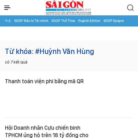
中文
SGGP Đầu tư Tài chính
SGGP Thể Thao
English Edition
SGGP Epaper
Từ khóa:
#Huỳnh Văn Hùng
có
7
kết quả
Thanh toán viện phí bằng mã QR
Hội Doanh nhân Cựu chiến binh
TPHCM ủng hộ trên 18 tỷ đồng cho