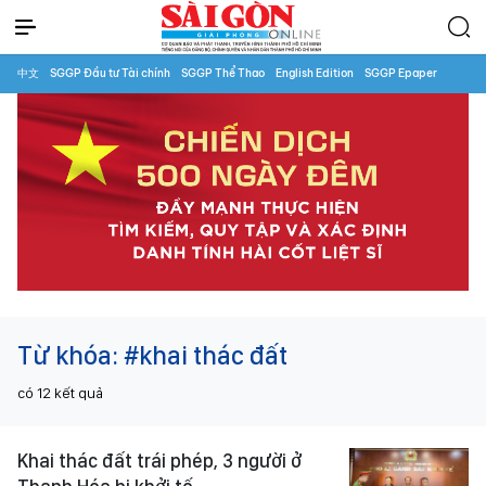
中文
SGGP Đầu tư Tài chính
SGGP Thể Thao
English Edition
SGGP Epaper
Từ khóa:
#khai thác đất
có
12
kết quả
Khai thác đất trái phép, 3 người ở