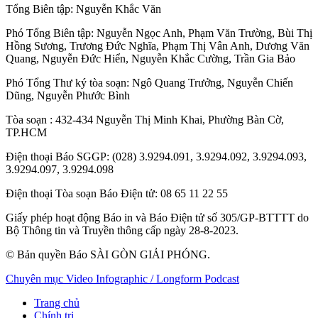
Tổng Biên tập:
Nguyễn Khắc Văn
Phó Tổng Biên tập:
Nguyễn Ngọc Anh
,
Phạm Văn Trường
,
Bùi Thị
Hồng Sương
,
Trương Đức Nghĩa
,
Phạm Thị Vân Anh
,
Dương Văn
Quang
,
Nguyễn Đức Hiển
,
Nguyễn Khắc Cường
,
Trần Gia Bảo
Phó Tổng Thư ký tòa soạn:
Ngô Quang Trưởng
,
Nguyễn Chiến
Dũng
,
Nguyễn Phước Bình
Tòa soạn
: 432-434 Nguyễn Thị Minh Khai, Phường Bàn Cờ,
TP.HCM
Điện thoại Báo SGGP
: (028) 3.9294.091, 3.9294.092, 3.9294.093,
3.9294.097, 3.9294.098
Điện thoại Tòa soạn Báo Điện tử
: 08 65 11 22 55
Giấy phép hoạt động Báo in và Báo Điện tử số 305/GP-BTTTT do
Bộ Thông tin và Truyền thông cấp ngày 28-8-2023.
© Bản quyền Báo SÀI GÒN GIẢI PHÓNG.
Chuyên mục
Video
Infographic / Longform
Podcast
Trang chủ
Chính trị