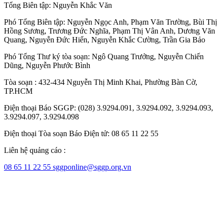
Tổng Biên tập:
Nguyễn Khắc Văn
Phó Tổng Biên tập:
Nguyễn Ngọc Anh
,
Phạm Văn Trường
,
Bùi Thị
Hồng Sương
,
Trương Đức Nghĩa
,
Phạm Thị Vân Anh
,
Dương Văn
Quang
,
Nguyễn Đức Hiển
,
Nguyễn Khắc Cường
,
Trần Gia Bảo
Phó Tổng Thư ký tòa soạn:
Ngô Quang Trưởng
,
Nguyễn Chiến
Dũng
,
Nguyễn Phước Bình
Tòa soạn : 432-434 Nguyễn Thị Minh Khai, Phường Bàn Cờ,
TP.HCM
Điện thoại Báo SGGP: (028) 3.9294.091, 3.9294.092, 3.9294.093,
3.9294.097, 3.9294.098
Điện thoại Tòa soạn Báo Điện tử: 08 65 11 22 55
Liên hệ quảng cáo :
08 65 11 22 55
sggponline@sggp.org.vn