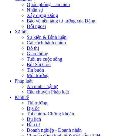
Quốc phòng – an ninh
Nhân sự
Xây dựng Đảng
Bảo vệ nền tảng tư tưởng của Đảng
Đối ngoại
Xã hội
Sự kiện & Bình luận
Cải cách hành chính
Đô thị
Giao thông
Tuổi trẻ cuộc sống
Bút Sài Gòn
Tin buồn
Môi trường
Pháp luật
An ninh - trật tự
Câu chuyện Pháp luật
Kinh tế
Thị trường
Địa ốc
Tài chính- Chứng khoán
Du lịch
Đầu tư
Doanh nghiệp - Doanh nhân
Chuyển động kinh tế & Đời sống 24H