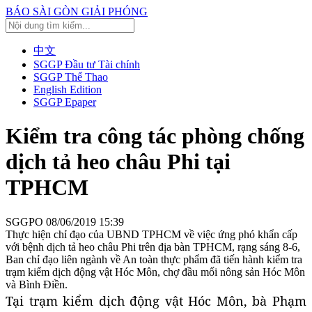
BÁO SÀI GÒN GIẢI PHÓNG
中文
SGGP Đầu tư Tài chính
SGGP Thể Thao
English Edition
SGGP Epaper
Kiểm tra công tác phòng chống
dịch tả heo châu Phi tại
TPHCM
SGGPO
08/06/2019 15:39
Thực hiện chỉ đạo của UBND TPHCM về việc ứng phó khẩn cấp
với bệnh dịch tả heo châu Phi trên địa bàn TPHCM, rạng sáng 8-6,
Ban chỉ đạo liên ngành về An toàn thực phẩm đã tiến hành kiểm tra
trạm kiểm dịch động vật Hóc Môn, chợ đầu mối nông sản Hóc Môn
và Bình Điền.
Tại trạm kiểm dịch động vật Hóc Môn, bà Phạm