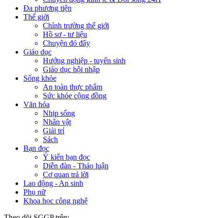
Đa phương tiện
Thế giới
Chính trường thế giới
Hồ sơ - tư liệu
Chuyện đó đây
Giáo dục
Hướng nghiệp - tuyển sinh
Giáo dục hội nhập
Sống khỏe
An toàn thực phẩm
Sức khỏe cộng đồng
Văn hóa
Nhịp sống
Nhân vật
Giải trí
Sách
Bạn đọc
Ý kiến bạn đọc
Diễn đàn - Thảo luận
Cơ quan trả lời
Lao động - An sinh
Phụ nữ
Khoa học công nghệ
Theo dõi SGGP trên: