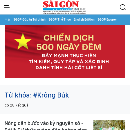
中文
SGGP Đầu tư Tài chính
SGGP Thể Thao
English Edition
SGGP Epaper
Từ khóa:
#Krông Búk
có
28
kết quả
Nông dân bước vào kỷ nguyên số -