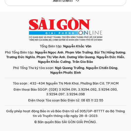
Xem thêm
Tổng Biên tập:
Nguyễn Khắc Văn
Phó Tổng Biên tập:
Nguyễn Ngọc Anh
,
Phạm Văn Trường
,
Bùi Thị Hồng Sương
,
Trương Đức Nghĩa
,
Phạm Thị Vân Anh
,
Dương Văn Quang
,
Nguyễn Đức Hiển
,
Nguyễn Khắc Cường
,
Trần Gia Bảo
Phó Tổng Thư ký tòa soạn:
Ngô Quang Trưởng
,
Nguyễn Chiến Dũng
,
Nguyễn Phước Bình
Tòa soạn
: 432-434 Nguyễn Thị Minh Khai, Phường Bàn Cờ, TP.HCM
Điện thoại Báo SGGP
: (028) 3.9294.091, 3.9294.092, 3.9294.093,
3.9294.097, 3.9294.098
Điện thoại Tòa soạn Báo Điện tử
: 08 65 11 22 55
Giấy phép hoạt động Báo in và Báo Điện tử số 305/GP-BTTTT do Bộ Thông
tin và Truyền thông cấp ngày 28-8-2023.
© Bản quyền Báo SÀI GÒN GIẢI PHÓNG.