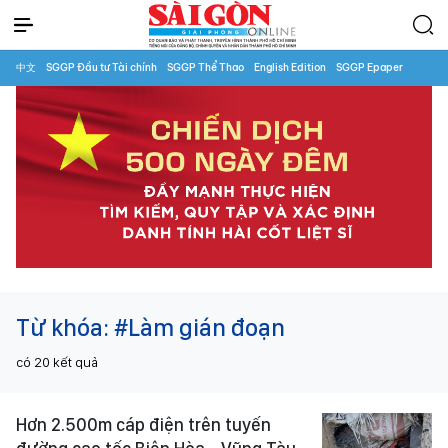
中文
SGGP Đầu tư Tài chính
SGGP Thể Thao
English Edition
SGGP Epaper
Từ khóa:
#Làm gián đoạn
có
20
kết quả
Hơn 2.500m cáp điện trên tuyến