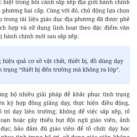
c biệt trong bối cảnh sắp xếp địa giới hành chính
a phương hai cấp. Cùng với đó, chủ động lựa chọn
p trong tài liệu giáo dục địa phương đã được phê
tích hợp và sử dụng linh hoạt theo đặc điểm văn
 vị hành chính mới sau sắp xếp.
hiệu quả cơ sở vật chất, thiết bị, đồ dùng dạy
h trạng “thiết bị đến trường mà không ra lớp”.
ồng bộ nhiều giải pháp để khắc phục tình trạng
ện ký hợp đồng giảng dạy, thực hiện điều động,
ố trí dạy liên trường; không để việc sắp xếp, tổ
oạn hoặc gây thiếu hụt đội ngũ giáo viên, ảnh
dục; bảo đảm đủ giáo viên để tổ chức dạy học