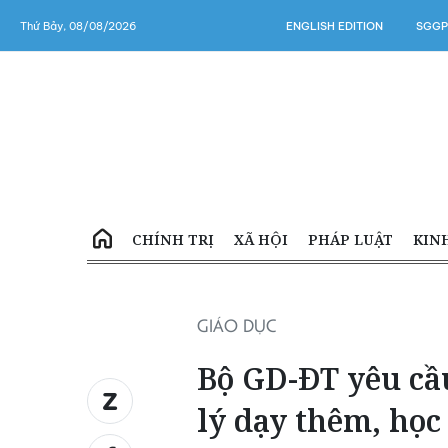
Thứ Bảy, 08/08/2026
ENGLISH EDITION
SGGP
CHÍNH TRỊ
XÃ HỘI
PHÁP LUẬT
KIN
GIÁO DỤC
Bộ GD-ĐT yêu cầ
lý dạy thêm, học