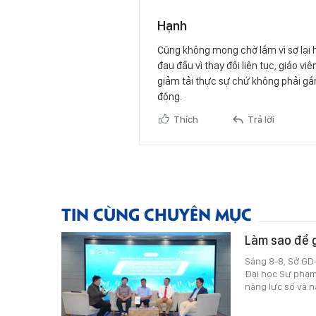
Hạnh
Cũng không mong chờ lắm vì sợ lại 
đau đầu vì thay đổi liên tục, giáo v
giảm tải thực sự chứ không phải gắ
động.
Thích
Trả lời
TIN CÙNG CHUYÊN MỤC
Làm sao để g
Sáng 8-8, Sở GD
Đại học Sư phạm 
năng lực số và n