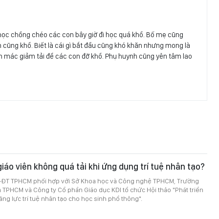
học chồng chéo các con bây giờ đi học quá khổ. Bố mẹ cũng
iên cũng khổ. Biết là cái gì bắt đầu cũng khó khăn nhưng mong là
n mác giảm tải để các con đỡ khổ. Phụ huynh cũng yên tâm lao
iáo viên không quá tải khi ứng dụng trí tuệ nhân tạo?
-ĐT TPHCM phối hợp với Sở Khoa học và Công nghệ TPHCM, Trường
TPHCM và Công ty Cổ phần Giáo dục KDI tổ chức Hội thảo "Phát triển
ăng lực trí tuệ nhân tạo cho học sinh phổ thông".