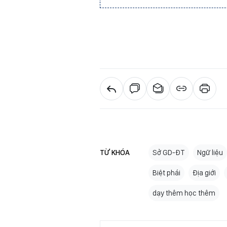
TỪ KHÓA
Sở GD-ĐT
Ngữ liệu
Biệt phái
Địa giới
dạy thêm học thêm