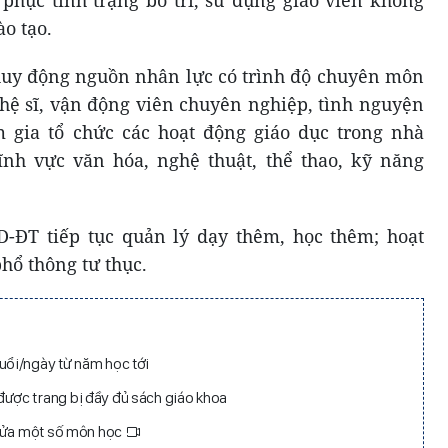
phục tình trạng bố trí, sử dụng giáo viên không
o tạo.
huy động nguồn nhân lực có trình độ chuyên môn
hệ sĩ, vận động viên chuyên nghiệp, tình nguyện
 gia tổ chức các hoạt động giáo dục trong nhà
lĩnh vực văn hóa, nghệ thuật, thể thao, kỹ năng
-ĐT tiếp tục quản lý dạy thêm, học thêm; hoạt
hổ thông tư thục.
ổi/ngày từ năm học tới
ợc trang bị đầy đủ sách giáo khoa
 sửa một số môn học