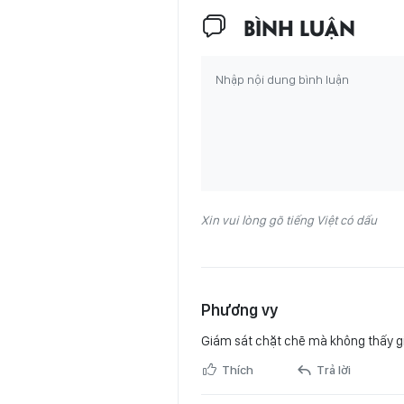
BÌNH LUẬN
Xin vui lòng gõ tiếng Việt có dấu
Phương vy
Giám sát chặt chẽ mà không thấy gi
Thích
Trả lời