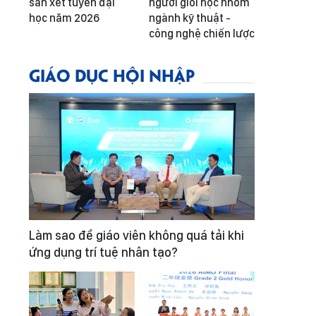
sàn xét tuyển đại
người giỏi học nhóm
học năm 2026
ngành kỹ thuật -
công nghệ chiến lược
GIÁO DỤC HỘI NHẬP
Làm sao để giáo viên không quá tải khi
ứng dụng trí tuệ nhân tạo?