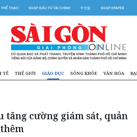
 THỂ THAO
SGGP ĐẦU TƯ TÀI CHÍNH
中文版
SGGP EPAPER
H TẾ
THẾ GIỚI
GIÁO DỤC
SỐNG KHỎE
VĂN HÓA
BẠ
u tăng cường giám sát, quản
 thêm