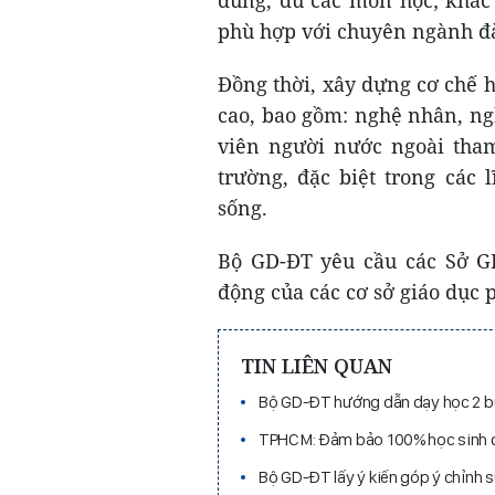
đúng, đủ các môn học; khắc 
phù hợp với chuyên ngành đà
Đồng thời, xây dựng cơ chế 
cao, bao gồm: nghệ nhân, ng
viên người nước ngoài tham
trường, đặc biệt trong các 
sống.
Bộ GD-ĐT yêu cầu các Sở GD
động của các cơ sở giáo dục p
TIN LIÊN QUAN
Bộ GD-ĐT hướng dẫn dạy học 2 bu
TPHCM: Đảm bảo 100% học sinh đư
Bộ GD-ĐT lấy ý kiến góp ý chỉnh