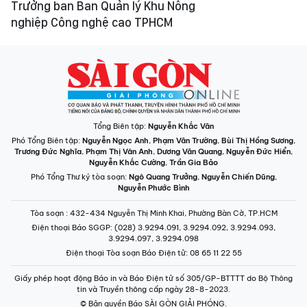
Trưởng ban Ban Quản lý Khu Nông
nghiệp Công nghệ cao TPHCM
Tổng Biên tập:
Nguyễn Khắc Văn
Phó Tổng Biên tập:
Nguyễn Ngọc Anh
,
Phạm Văn Trường
,
Bùi Thị Hồng Sương
,
Trương Đức Nghĩa
,
Phạm Thị Vân Anh
,
Dương Văn Quang
,
Nguyễn Đức Hiển
,
Nguyễn Khắc Cường
,
Trần Gia Bảo
Phó Tổng Thư ký tòa soạn:
Ngô Quang Trưởng
,
Nguyễn Chiến Dũng
,
Nguyễn Phước Bình
Tòa soạn
: 432-434 Nguyễn Thị Minh Khai, Phường Bàn Cờ, TP.HCM
Điện thoại Báo SGGP
: (028) 3.9294.091, 3.9294.092, 3.9294.093,
3.9294.097, 3.9294.098
Điện thoại Tòa soạn Báo Điện tử
: 08 65 11 22 55
Giấy phép hoạt động Báo in và Báo Điện tử số 305/GP-BTTTT do Bộ Thông
tin và Truyền thông cấp ngày 28-8-2023.
© Bản quyền Báo SÀI GÒN GIẢI PHÓNG.