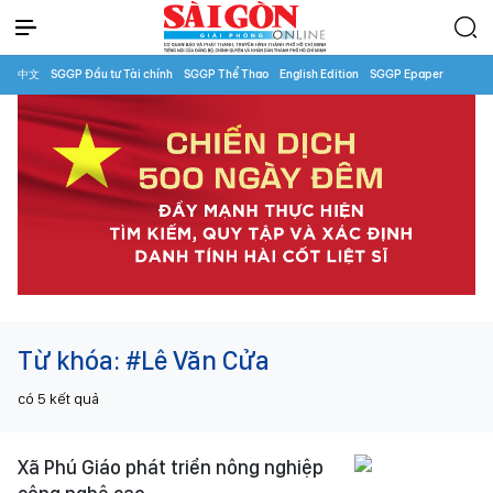
中文
SGGP Đầu tư Tài chính
SGGP Thể Thao
English Edition
SGGP Epaper
Từ khóa:
#Lê Văn Cửa
có
5
kết quả
Xã Phú Giáo phát triển nông nghiệp