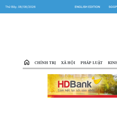
Thứ Bảy, 08/08/2026
ENGLISH EDITION
SGGP
CHÍNH TRỊ
XÃ HỘI
PHÁP LUẬT
KIN