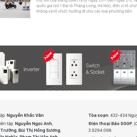
quốc gia (số 1 Đại lộ Thăng Long, Hà Nội), đơn vị tổ ch
thông và tổ chức hướng đi cho các loại phương tiện.
tập:
Nguyễn Khắc Văn
Tòa soạn
: 432-434 Ngu
iên tập:
Nguyễn Ngọc Anh
,
Điện thoại Báo SGGP
: 
 Trường
,
Bùi Thị Hồng Sương
,
3.9294.098
ức Nghĩa
,
Phạm Thị Vân Anh
,