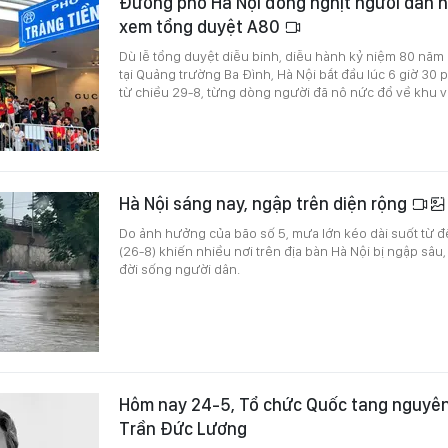
Đường phố Hà Nội đông nghịt người dân h
xem tổng duyệt A80
Dù lễ tổng duyệt diễu binh, diễu hành kỷ niệm 80 năm
tại Quảng trường Ba Đình, Hà Nội bắt đầu lúc 6 giờ 30
từ chiều 29-8, từng dòng người đã nô nức đổ về khu 
Hà Nội sáng nay, ngập trên diện rộng
Do ảnh hưởng của bão số 5, mưa lớn kéo dài suốt từ đ
(26-8) khiến nhiều nơi trên địa bàn Hà Nội bị ngập sâu
đời sống người dân.
Hôm nay 24-5, Tổ chức Quốc tang nguyên
Trần Đức Lương