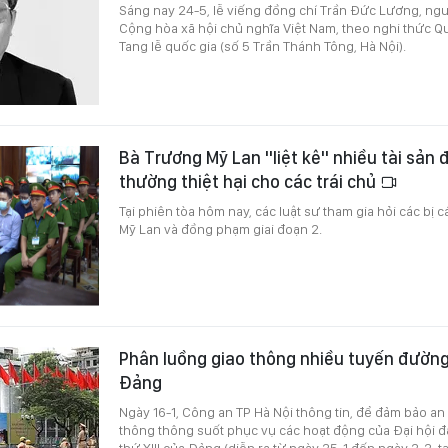
Sáng nay 24-5, lễ viếng đồng chí Trần Đức Lương, ng
Cộng hòa xã hội chủ nghĩa Việt Nam, theo nghi thức Quố
Tang lễ quốc gia (số 5 Trần Thánh Tông, Hà Nội).
Bà Trương Mỹ Lan "liệt kê" nhiều tài sản 
thường thiệt hại cho các trái chủ
Tại phiên tòa hôm nay, các luật sư tham gia hỏi các bị 
Mỹ Lan và đồng phạm giai đoạn 2.
Phân luồng giao thông nhiều tuyến đường
Đảng
Ngày 16-1, Công an TP Hà Nội thông tin, để đảm bảo an 
thông thông suốt phục vụ các hoạt động của Đại hội đạ
thứ XIII của Đảng (diễn ra từ ngày 25-1 đến ngày 2-2, t