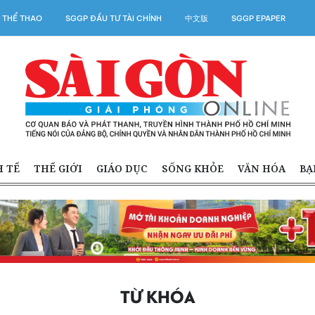
 THỂ THAO
SGGP ĐẦU TƯ TÀI CHÍNH
中文版
SGGP EPAPER
H TẾ
THẾ GIỚI
GIÁO DỤC
SỐNG KHỎE
VĂN HÓA
BẠ
TỪ KHÓA