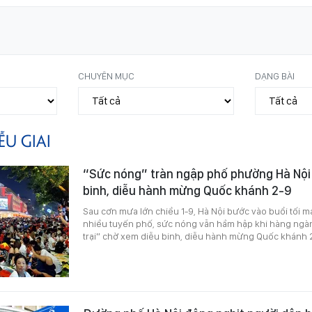
CHUYÊN MỤC
DẠNG BÀI
ỄU GIAI
“Sức nóng” tràn ngập phố phường Hà Nội 
binh, diễu hành mừng Quốc khánh 2-9
Sau cơn mưa lớn chiều 1-9, Hà Nội bước vào buổi tối m
nhiều tuyến phố, sức nóng vẫn hầm hập khi hàng ngà
trại” chờ xem diễu binh, diễu hành mừng Quốc khánh 