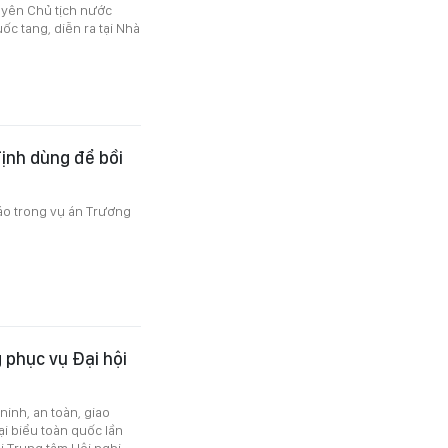
uyên Chủ tịch nước
c tang, diễn ra tại Nhà
định dùng để bồi
cáo trong vụ án Trương
 phục vụ Đại hội
ninh, an toàn, giao
i biểu toàn quốc lần
ại Trung tâm Hội nghị