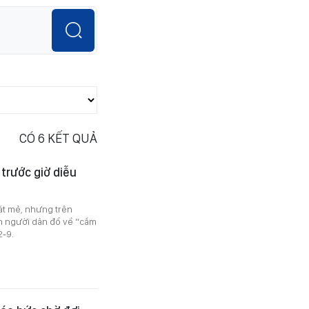
CÓ
6
KẾT QUẢ
trước giờ diễu
át mẻ, nhưng trên
n người dân đổ về “cắm
2-9.