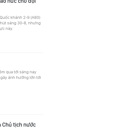
áo hức chờ đợi
 Quốc khánh 2-9 (A80)
 phút sáng 30-8, nhưng
vực này.
êm qua tới sáng nay
, gây ảnh hưởng lớn tới
 Chủ tịch nước