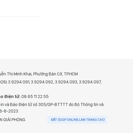
yễn Thị Minh Khai, Phường Bàn Cờ, TP.HCM
(028) 3.9294.091, 3.9294.092, 3.9294.093, 3.9294.097,
o Điện tử:
08 65 11 22 55
 in và Báo Điện tử số 305/GP-BTTTT do Bộ Thông tin và
28-8-2023.
N GIẢI PHÓNG.
ĐẶT SGGP ONLINE LÀM TRANG CHỦ