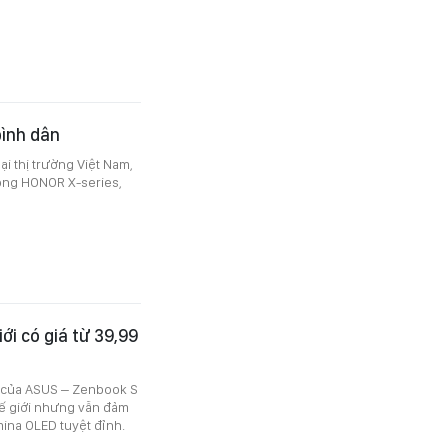
bình dân
i thị trường Việt Nam,
òng HONOR X-series,
ới có giá từ 39,99
t của ASUS – Zenbook S
hế giới nhưng vẫn đảm
ina OLED tuyệt đỉnh.