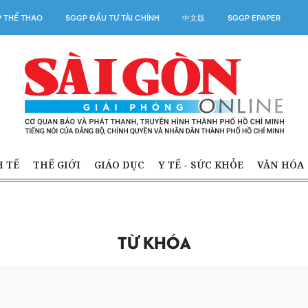
 THỂ THAO
SGGP ĐẦU TƯ TÀI CHÍNH
中文版
SGGP EPAPER
H TẾ
THẾ GIỚI
GIÁO DỤC
Y TẾ - SỨC KHỎE
VĂN HÓA
TỪ KHÓA