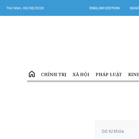
Thứ Năm, 06/08/2026
ENGLISH EDITION
SGGP
CHÍNH TRỊ
XÃ HỘI
PHÁP LUẬT
KIN