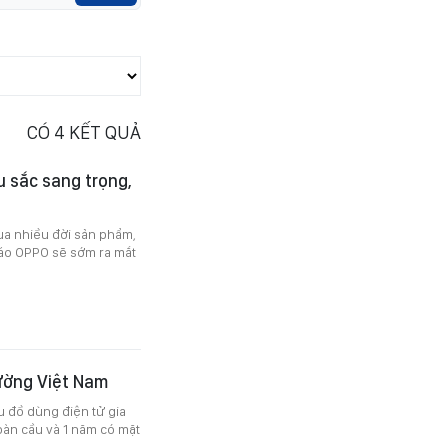
CÓ
4
KẾT QUẢ
u sắc sang trọng,
ua nhiều đời sản phẩm,
áo OPPO sẽ sớm ra mắt
rường Việt Nam
u đồ dùng điện tử gia
oàn cầu và 1 năm có mặt