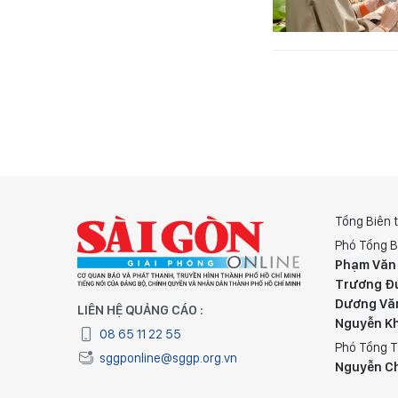
Tổng Biên 
Phó Tổng B
Phạm Văn
Trương Đ
Dương Vă
LIÊN HỆ QUẢNG CÁO :
Nguyễn K
08 65 11 22 55
Phó Tổng T
sggponline@sggp.org.vn
Nguyễn C