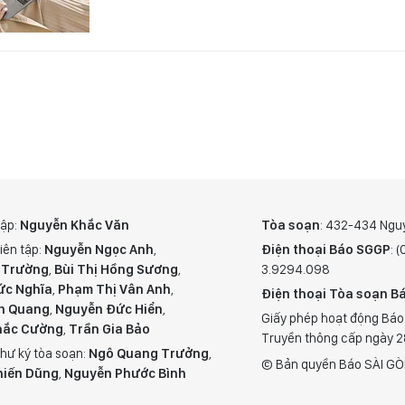
tập:
Nguyễn Khắc Văn
Tòa soạn
: 432-434 Ngu
iên tập:
Nguyễn Ngọc Anh
,
Điện thoại Báo SGGP
: 
 Trường
,
Bùi Thị Hồng Sương
,
3.9294.098
ức Nghĩa
,
Phạm Thị Vân Anh
,
Điện thoại Tòa soạn Bá
n Quang
,
Nguyễn Đức Hiển
,
Giấy phép hoạt động Báo
hắc Cường
,
Trần Gia Bảo
Truyền thông cấp ngày 
hư ký tòa soạn:
Ngô Quang Trưởng
,
© Bản quyền Báo SÀI GÒ
hiến Dũng
,
Nguyễn Phước Bình