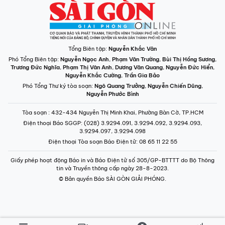
Tổng Biên tập:
Nguyễn Khắc Văn
Phó Tổng Biên tập:
Nguyễn Ngọc Anh
,
Phạm Văn Trường
,
Bùi Thị Hồng Sương
,
Trương Đức Nghĩa
,
Phạm Thị Vân Anh
,
Dương Văn Quang
,
Nguyễn Đức Hiển
,
Nguyễn Khắc Cường
,
Trần Gia Bảo
Phó Tổng Thư ký tòa soạn:
Ngô Quang Trưởng
,
Nguyễn Chiến Dũng
,
Nguyễn Phước Bình
Tòa soạn
: 432-434 Nguyễn Thị Minh Khai, Phường Bàn Cờ, TP.HCM
Điện thoại Báo SGGP
: (028) 3.9294.091, 3.9294.092, 3.9294.093,
3.9294.097, 3.9294.098
Điện thoại Tòa soạn Báo Điện tử
: 08 65 11 22 55
Giấy phép hoạt động Báo in và Báo Điện tử số 305/GP-BTTTT do Bộ Thông
tin và Truyền thông cấp ngày 28-8-2023.
© Bản quyền Báo SÀI GÒN GIẢI PHÓNG.