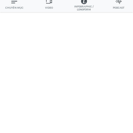
INFOGRAPHIC /
CHUYÊN MỤC
VIDEO
PODCAST
LONGFORM