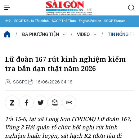
中文
SGGP Đầu tư Tài chính
SGGP Thể Thao
English Edition
SGGP Epaper
ĐA PHƯƠNG TIỆN
VIDEO
TIN NÓNG TR
Lữ đoàn 167 rút kinh nghiệm kiểm
tra bắn đạn thật năm 2026
SGGPO
16/06/2026 04:18
Tối 15-6, tại xã Long Sơn (TPHCM) Lữ đoàn 167,
Vùng 2 Hải quân tổ chức hội nghị rút kinh
nghiệm huấn luyện, sát hạch K2 (đơn tàu đi