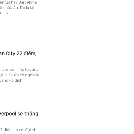
entus hay Barcelona,
ất châu Âu. Đó là kết
CIES.
n City 22 điểm,
iverpool tiếp tục duy
y. Điều đó có nghĩa là
uang vô địch.
verpool sẽ thắng
6 điểm so với đội nhì