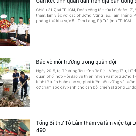
Gắn kết tình quân dân trên địa bàn đóng
Chiều 31-7, tại TPHCM, Đoàn công tác của Lữ đoàn 171,
thăm, làm việc với các phường: Vũng Tàu, Tam Thắng,
phòng thủ khu vực 5 - Tam Long, Bộ Tư lệnh TPHCM.
Bảo vệ môi trường trong quân đội
Ngày 20-5, tại TP Vũng Tàu, tỉnh Bà Rịa - Vũng Tàu, Lữ 
quân phối hợp Hội Bảo vệ thiên nhiên và môi trường T
Kinh tế tuần hoàn cho sự phát triển bền vững và hướ
cơ chăm sóc cây xanh cho cán bộ, chiến sĩ trong Lữ đ
Tổng Bí thư Tô Lâm thăm và làm việc tại 
490