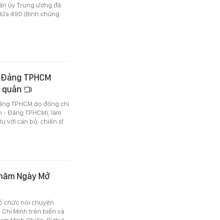
Quân ủy Trung ương đã
 lửa 490 (Binh chủng
 - Đảng TPHCM
i quân
 Đảng TPHCM do đồng chí
h - Đảng TPHCM), làm
u với cán bộ, chiến sĩ
 năm Ngày Mở
tổ chức nói chuyện
Chí Minh trên biển và
hạm Minh Chiến, Bí thư