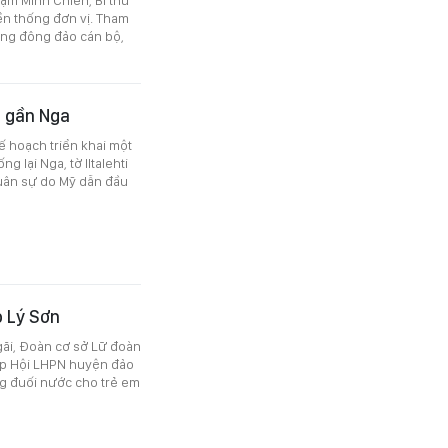
ền thống đơn vị. Tham
ùng đông đảo cán bộ,
p gần Nga
 hoạch triển khai một
g lại Nga, tờ Iltalehti
quân sự do Mỹ dẫn đầu
o Lý Sơn
gãi, Đoàn cơ sở Lữ đoàn
ợp Hội LHPN huyện đảo
ng đuối nước cho trẻ em