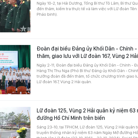
Ngày 10-2, tại Hải Dương, Tổng Bí thư Tô Lâm, Bí thư 
đến thăm, kiểm tra thực tế và làm việc với Lữ đoàn Tên
Pháo binh).
Đoàn đại biểu Đảng ủy Khối Dân - Chính
thăm, giao lưu với Lữ đoàn 167, Vùng 2 Hả
Ngày 2-11, Đoàn đại biểu Đảng ủy Khối Dân - Chính -
Hàng Thị Thu Nga (Phó Bí thư Đảng ủy Khối Dân - Chín
trưởng đoàn đã đến thăm, tổ chức chương trình giao lư
Lữ đoàn 167, Vùng 2 Hải quân.
Lữ đoàn 125, Vùng 2 Hải quân kỷ niệm 63
đường Hồ Chí Minh trên biển
Sáng 23-10, tại TPHCM, Lữ đoàn 125, Vùng 2 Hải quân 
truyền thống nhân kỷ niệm 63 năm Ngày Mở đường Hồ 
thành lập Lữ đoàn (23-10-1961 – 23-10-2024). Đại tá P