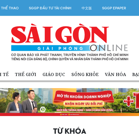
 THỂ THAO
SGGP ĐẦU TƯ TÀI CHÍNH
中文版
SGGP EPAPER
H TẾ
THẾ GIỚI
GIÁO DỤC
SỐNG KHỎE
VĂN HÓA
BẠ
TỪ KHÓA