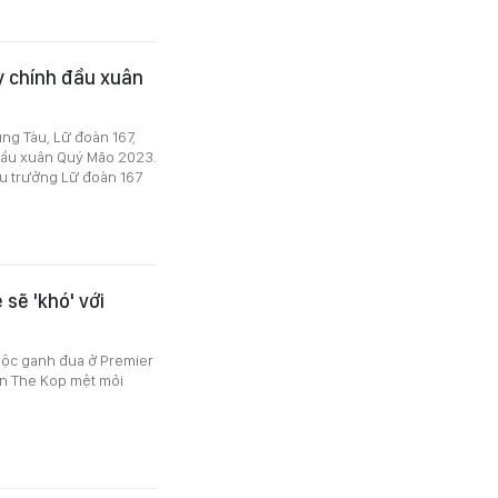
y chính đầu xuân
ũng Tàu, Lữ đoàn 167,
 đầu xuân Quý Mão 2023.
u trưởng Lữ đoàn 167
sẽ 'khó' với
uộc ganh đua ở Premier
ến The Kop mệt mỏi