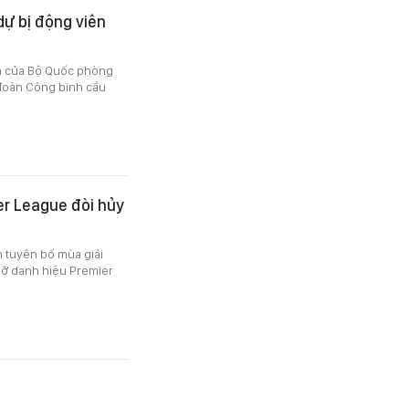
ự bị động viên
nh của Bộ Quốc phòng
 đoàn Công binh cầu
er League đòi hủy
 tuyên bố mùa giải
ỏ lỡ danh hiệu Premier