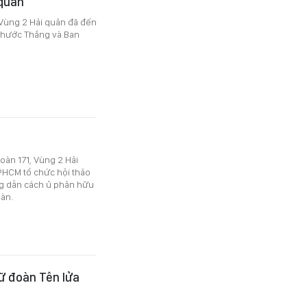
 quân
 Vùng 2 Hải quân đã đến
 Phước Thắng và Ban
đoàn 171, Vùng 2 Hải
PHCM tổ chức hội thảo
ng dẫn cách ủ phân hữu
oàn.
Lữ đoàn Tên lửa