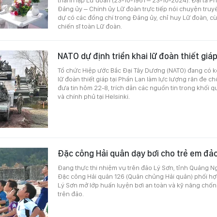
Đảng ủy – Chính ủy Lữ đoàn trực tiếp nói chuyện truy
dự có các đồng chí trong Đảng ủy, chỉ huy Lữ đoàn, c
chiến sĩ toàn Lữ đoàn.
NATO dự định triển khai lữ đoàn thiết giá
Tổ chức Hiệp ước Bắc Đại Tây Dương (NATO) đang có kế
lữ đoàn thiết giáp tại Phần Lan làm lực lượng răn đe chốn
đưa tin hôm 22-8, trích dẫn các nguồn tin trong khối 
và chính phủ tại Helsinki.
Đặc công Hải quân dạy bơi cho trẻ em đả
Đang thực thi nhiệm vụ trên đảo Lý Sơn, tỉnh Quảng N
Đặc công Hải quân 126 (Quân chủng Hải quân) phối h
Lý Sơn mở lớp huấn luyện bơi an toàn và kỹ năng chố
trên đảo.