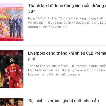
Thành lập Lữ đoàn Công binh cầu đường d
384
Ngày 15-4, Binh đoàn 12 tổ chức Lễ công bố quyết đị
về việc thành lập và trao Quân kỳ Quyết thắng cho Lữ
đường dự bị động viên 384.
Liverpool căng thẳng khi nhiều CLB Premi
giải
Theo tờ The Athletic, một số CLB Premier League muốn
hiện tại là vô hiệu. Điều đó có nghĩa là Liverpool sẽ b
League mà họ đã nắm chắc trong tay.
Đội hình Liverpool giá trị nhất châu Âu