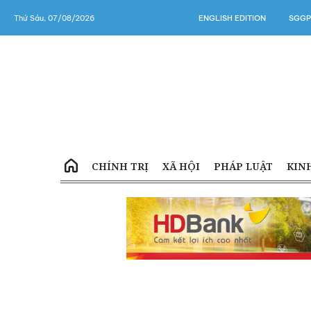
Thứ Sáu, 07/08/2026
ENGLISH EDITION
SGGP
CHÍNH TRỊ
XÃ HỘI
PHÁP LUẬT
KIN