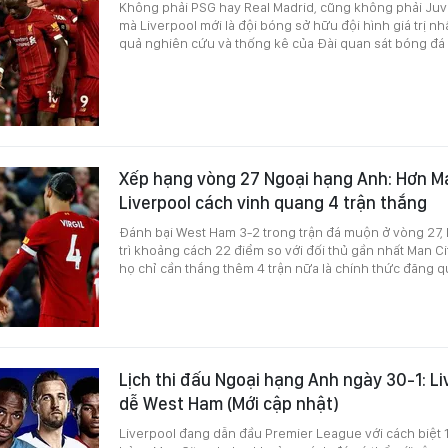
Không phải PSG hay Real Madrid, cũng không phải Juv
mà Liverpool mới là đội bóng sở hữu đội hình giá trị nh
quả nghiên cứu và thống kê của Đài quan sát bóng đá 
Xếp hạng vòng 27 Ngoại hạng Anh: Hơn Ma
Liverpool cách vinh quang 4 trận thắng
Đánh bại West Ham 3-2 trong trận đá muộn ở vòng 27, L
trì khoảng cách 22 điểm so với đối thủ gần nhất Man Cit
họ chỉ cần thắng thêm 4 trận nữa là chính thức đăng q
Lịch thi đấu Ngoại hạng Anh ngày 30-1: Li
dễ West Ham (Mới cập nhật)
Liverpool đang dẫn đầu Premier League với cách biệt 1