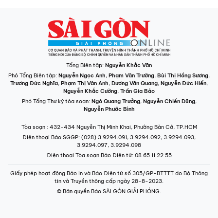
Tổng Biên tập:
Nguyễn Khắc Văn
Phó Tổng Biên tập:
Nguyễn Ngọc Anh
,
Phạm Văn Trường
,
Bùi Thị Hồng Sương
,
Trương Đức Nghĩa
,
Phạm Thị Vân Anh
,
Dương Văn Quang
,
Nguyễn Đức Hiển
,
Nguyễn Khắc Cường
,
Trần Gia Bảo
Phó Tổng Thư ký tòa soạn:
Ngô Quang Trưởng
,
Nguyễn Chiến Dũng
,
Nguyễn Phước Bình
Tòa soạn
: 432-434 Nguyễn Thị Minh Khai, Phường Bàn Cờ, TP.HCM
Điện thoại Báo SGGP
: (028) 3.9294.091, 3.9294.092, 3.9294.093,
3.9294.097, 3.9294.098
Điện thoại Tòa soạn Báo Điện tử
: 08 65 11 22 55
Giấy phép hoạt động Báo in và Báo Điện tử số 305/GP-BTTTT do Bộ Thông
tin và Truyền thông cấp ngày 28-8-2023.
© Bản quyền Báo SÀI GÒN GIẢI PHÓNG.