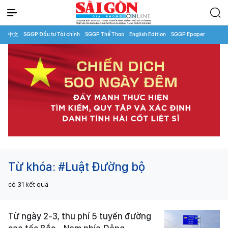
中文
SGGP Đầu tư Tài chính
SGGP Thể Thao
English Edition
SGGP Epaper
Từ khóa:
#Luật Đường bộ
có
31
kết quả
Từ ngày 2-3, thu phí 5 tuyến đường