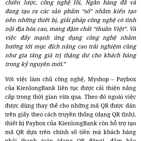
chiến lược, công nghệ lõi, Ngân hàng đã và
đang tạo ra các sản phẩm “số” nhằm kiến tạo
nên những thiết bị, giải pháp công nghệ có tính
nội địa hóa cao, mang đậm chất “thuần Việt”. Và
việc đẩy mạnh ứng dụng công nghệ nhằm
hướng tới mục đích nâng cao trải nghiệm cũng
như gia tăng giá trị thặng dư cho khách hàng
trong kỷ nguyên mới.
”
Với việc làm chủ công nghệ, Myshop – Paybox
của KienlongBank liên tục được cải thiện nâng
cấp trong thời gian vừa qua. Theo đó ngoài việc
được dùng thay thế cho những mã QR được dán
trên giấy theo cách truyền thống (dạng QR tĩnh),
thiết bị Paybox của KienlongBank còn hỗ trợ tạo
mã QR dựa trên chính số tiền mà khách hàng
phải thanh toán (dạng QR động), đảm bảo