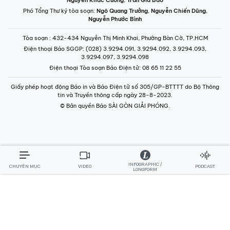
Nguyễn Khắc Cường
,
Trần Gia Bảo
Phó Tổng Thư ký tòa soạn:
Ngô Quang Trưởng
,
Nguyễn Chiến Dũng
,
Nguyễn Phước Bình
Tòa soạn
: 432-434 Nguyễn Thị Minh Khai, Phường Bàn Cờ, TP.HCM
Điện thoại Báo SGGP
: (028) 3.9294.091, 3.9294.092, 3.9294.093,
3.9294.097, 3.9294.098
Điện thoại Tòa soạn Báo Điện tử
: 08 65 11 22 55
Giấy phép hoạt động Báo in và Báo Điện tử số 305/GP-BTTTT do Bộ Thông
tin và Truyền thông cấp ngày 28-8-2023.
© Bản quyền Báo SÀI GÒN GIẢI PHÓNG.
INFOGRAPHIC /
CHUYÊN MỤC
VIDEO
PODCAST
LONGFORM