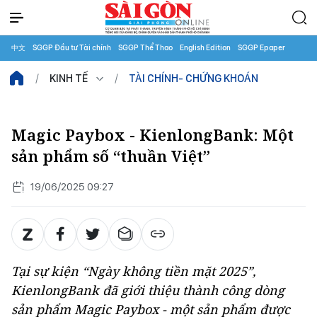
中文
SGGP Đầu tư Tài chính
SGGP Thể Thao
English Edition
SGGP Epaper
KINH TẾ
TÀI CHÍNH- CHỨNG KHOÁN
Magic Paybox - KienlongBank: Một
sản phẩm số “thuần Việt”
19/06/2025 09:27
Tại sự kiện “Ngày không tiền mặt 2025”,
KienlongBank đã giới thiệu thành công dòng
sản phẩm Magic Paybox - một sản phẩm được