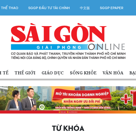
 THỂ THAO
SGGP ĐẦU TƯ TÀI CHÍNH
中文版
SGGP EPAPER
H TẾ
THẾ GIỚI
GIÁO DỤC
SỐNG KHỎE
VĂN HÓA
BẠ
TỪ KHÓA