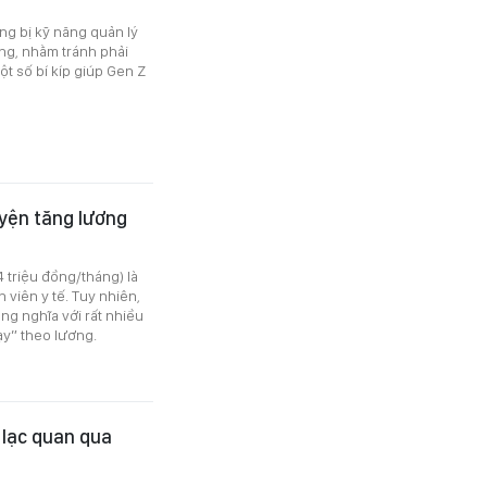
ng bị kỹ năng quản lý
ng, nhằm tránh phải
ột số bí kíp giúp Gen Z
uyện tăng lương
 triệu đồng/tháng) là
viên y tế. Tuy nhiên,
ồng nghĩa với rất nhiều
ạy” theo lương.
 lạc quan qua