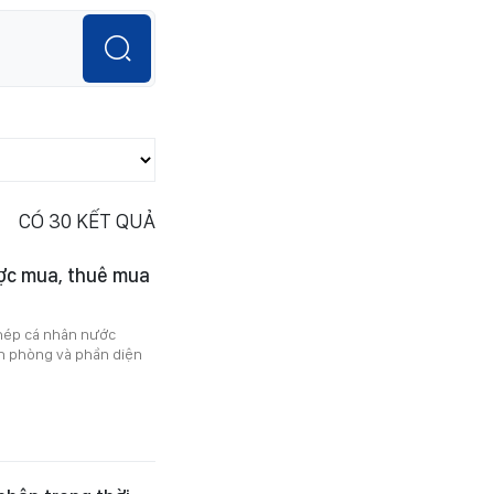
CÓ
30
KẾT QUẢ
ợc mua, thuê mua
phép cá nhân nước
ăn phòng và phần diện