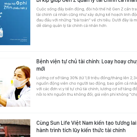
Cuộc sống đầy biến động, đòi hỏi thế hệ Gen Z cần tra
tài chính cá nhân cũng như xây dựng kế hoạch linh độ
đau đầu với những “bài toán” về chi tiêu. Dưới đây là m
dễ dàng quản lý tài chính cá nhân hơn.
Bệnh viện tự chủ tài chính: Loay hoay ch
mới
Lương cơ sở tăng 30% (từ 1,8 triệu đồng/tháng lên 2,34
nguồn động viên cho người lao động, bao gồm cả nhân 
với các đơn vị y tế tự chủ tài chính, lương cơ sở tăng đ
nỗi lo khi nguồn thu không đổi, giá viện phí không “ch
Cùng Sun Life Việt Nam kiến tạo tương lai
hành trình tích lũy kiến thức tài chính