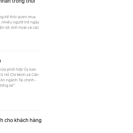
 nhân trong thời
ng kể thói quen mua
, nhiều người trẻ ngày
 lợi, linh hoạt và các
n
 vừa phối hợp Ủy ban
S Hồ Chí Minh xã Cần
ôn ngành Tài chính -
ơng lai”.
nh cho khách hàng