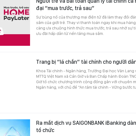
Người trẻ và bài toán quản lý tài chính cá
đại “mua trước, trả sau”
Sự bùng nổ của thương mại điện tử đã làm thay đổi đá
sắm của giới trẻ. Thay vì thanh toán ngay khi mua hàng
càng ưa chuộng hình thức mua trước, trả sau nhờ sự tiện
ưu đãi hấp dẫn từ nền tảng mua sắm.
Trang bị “lá chắn” tài chính cho người dâ
Khoa Tài chính - Ngân hàng, Trường Đại học Văn Lang
MTTQ Việt Nam xã Cần Giờ và Ban Chấp hành Đoàn TNC
Giờ tổ chức chương trình cộng đồng gắn với chuyên m
Ngân hàng, với chủ đề “An tâm tài chính - Vững bước tư
Ra mắt dịch vụ SAIGONBANK iBanking dà
tổ chức