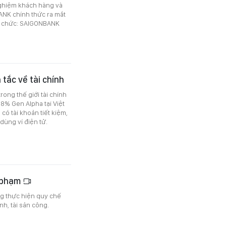
nghiệm khách hàng và
ANK chính thức ra mắt
ổ chức: SAIGONBANK
tắc về tài chính
rong thế giới tài chính
8% Gen Alpha tại Việt
 có tài khoản tiết kiệm,
dùng ví điện tử.
i phạm
ng thực hiện quy chế
nh, tài sản công.