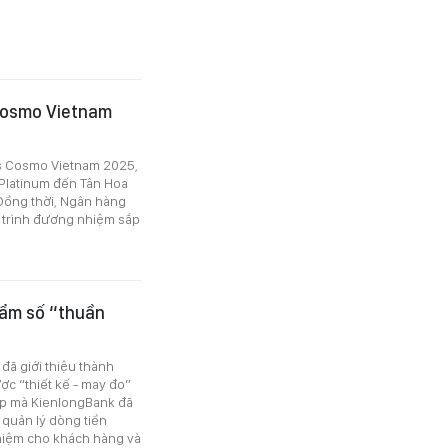
Cosmo Vietnam
s Cosmo Vietnam 2025,
 Platinum đến Tân Hoa
 Đồng thời, Ngân hàng
h trình đương nhiệm sắp
hẩm số “thuần
đã giới thiệu thành
c “thiết kế - may đo”
hop mà KienlongBank đã
 quản lý dòng tiền
ghiệm cho khách hàng và