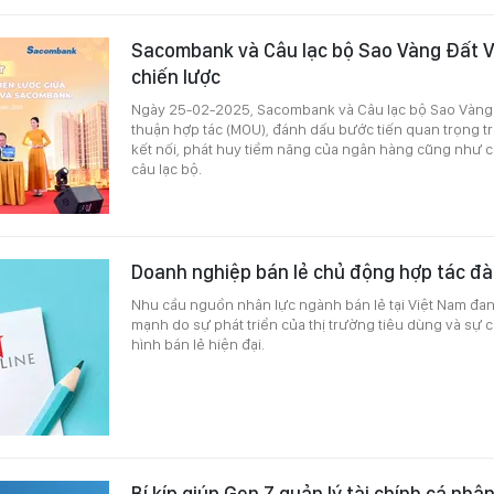
Sacombank và Câu lạc bộ Sao Vàng Đất Vi
chiến lược
Ngày 25-02-2025, Sacombank và Câu lạc bộ Sao Vàng Đ
thuận hợp tác (MOU), đánh dấu bước tiến quan trọng t
kết nối, phát huy tiềm năng của ngân hàng cũng như c
câu lạc bộ.
Doanh nghiệp bán lẻ chủ động hợp tác đà
Nhu cầu nguồn nhân lực ngành bán lẻ tại Việt Nam đa
mạnh do sự phát triển của thị trường tiêu dùng và sự
hình bán lẻ hiện đại.
Bí kíp giúp Gen Z quản lý tài chính cá nhâ