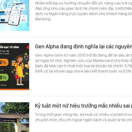
Nhằm bắt kịp xu hướng chuyển đổi số, nâng cao trải 
đáp ứng nhu cầu giao dịch tài chính hiện đại, SAIGONB
dịch vụ Ngân hàng trực tuyến dành cho khách hàng t
iBanking.
Gen Alpha đang định nghĩa lại các nguyên 
Gen Alpha (sinh từ năm 2010 trở đi) đang để lại dấu ấn t
số ngay từ nhỏ. Nghiên cứu của Mastercard cho thấy 9
Nam đã tiếp cận ít nhất một loại tài khoản tài chính: 57%
54% có tài khoản app store liên kết thanh toán và 52% 
Kỷ luật một nữ hiệu trưởng mắc nhiều sa
Trong thời gian công tác, bà Huệ có nhiều vi phạm tro
chuyên môn, thu chi ngoài ngân sách và quản lý tài chí