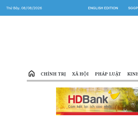
Thứ Bảy, 08/08/2026
ENGLISH EDITION
SGGP
CHÍNH TRỊ
XÃ HỘI
PHÁP LUẬT
KIN