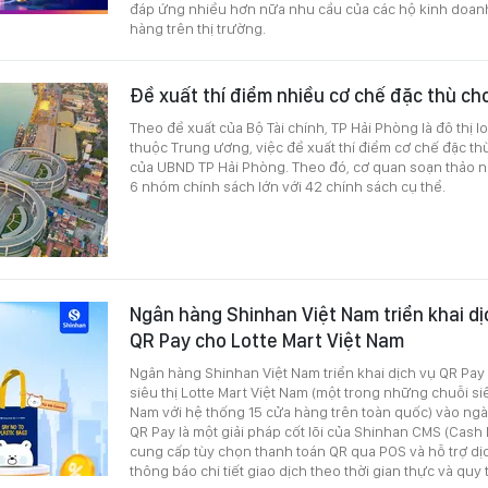
đáp ứng nhiều hơn nữa nhu cầu của các hộ kinh doan
hàng trên thị trường.
Đề xuất thí điểm nhiều cơ chế đặc thù ch
Theo đề xuất của Bộ Tài chính, TP Hải Phòng là đô thị lo
thuộc Trung ương, việc đề xuất thí điểm cơ chế đặc th
của UBND TP Hải Phòng. Theo đó, cơ quan soạn thảo n
6 nhóm chính sách lớn với 42 chính sách cụ thể.
Ngân hàng Shinhan Việt Nam triển khai dị
QR Pay cho Lotte Mart Việt Nam
Ngân hàng Shinhan Việt Nam triển khai dịch vụ QR Pay
siêu thị Lotte Mart Việt Nam (một trong những chuỗi siêu
Nam với hệ thống 15 cửa hàng trên toàn quốc) vào ng
QR Pay là một giải pháp cốt lõi của Shinhan CMS (Cas
cung cấp tùy chọn thanh toán QR qua POS và hỗ trợ dị
thông báo chi tiết giao dịch theo thời gian thực và quy 