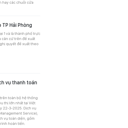
h hay các chuỗi cửa
o TP Hải Phòng
ại 1 và là thành phố trực
ù căn cứ trên đề xuất
ghị quyết đề xuất theo
ch vụ thanh toán
 trên toàn bộ hệ thống
 thị lớn nhất tại Việt
ày 22-3-2025. Dịch vụ
h Management Service),
ch vụ toàn diện, gồm
trình hoàn tiền.