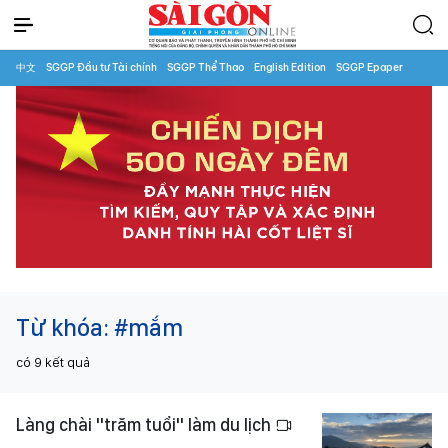
中文
SGGP Đầu tư Tài chính
SGGP Thể Thao
English Edition
SGGP Epaper
Từ khóa:
#mắm
có
9
kết quả
Làng chài "trăm tuổi" làm du lịch