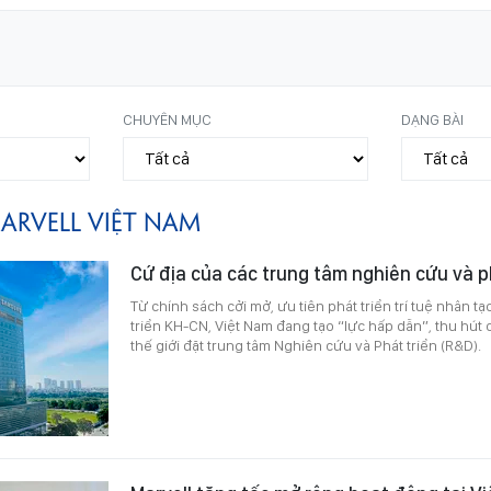
CHUYÊN MỤC
DẠNG BÀI
ARVELL VIỆT NAM
Cứ địa của các trung tâm nghiên cứu và p
Từ chính sách cởi mở, ưu tiên phát triển trí tuệ nhân tạ
triển KH-CN, Việt Nam đang tạo “lực hấp dẫn”, thu hút 
thế giới đặt trung tâm Nghiên cứu và Phát triển (R&D).