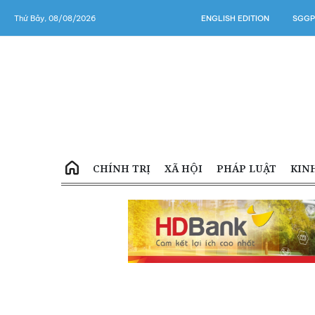
Thứ Bảy, 08/08/2026
ENGLISH EDITION
SGGP
CHÍNH TRỊ
XÃ HỘI
PHÁP LUẬT
KIN