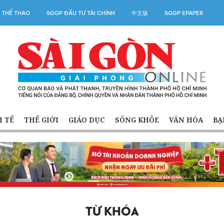
 THỂ THAO
SGGP ĐẦU TƯ TÀI CHÍNH
中文版
SGGP EPAPER
H TẾ
THẾ GIỚI
GIÁO DỤC
SỐNG KHỎE
VĂN HÓA
BẠ
TỪ KHÓA