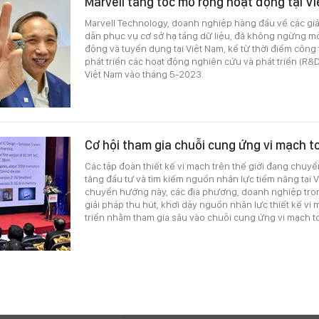
Marvell tăng tốc mở rộng hoạt động tại V
Marvell Technology, doanh nghiệp hàng đầu về các giả
dẫn phục vụ cơ sở hạ tầng dữ liệu, đã không ngừng m
động và tuyển dụng tại Việt Nam, kể từ thời điểm công
phát triển các hoạt động nghiên cứu và phát triển (R&D)
Việt Nam vào tháng 5-2023.
Cơ hội tham gia chuỗi cung ứng vi mạch t
Các tập đoàn thiết kế vi mạch trên thế giới đang chu
tăng đầu tư và tìm kiếm nguồn nhân lực tiềm năng tại 
chuyển hướng này, các địa phương, doanh nghiệp tro
giải pháp thu hút, khơi dậy nguồn nhân lực thiết kế vi
triển nhằm tham gia sâu vào chuỗi cung ứng vi mạch t