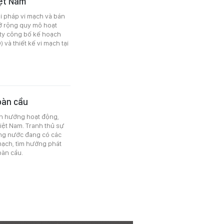
iệt Nam
i pháp vi mạch và bán
ở rộng quy mô hoạt
 ty công bố kế hoạch
 và thiết kế vi mạch tại
oàn cầu
yển hướng hoạt động,
Việt Nam. Tranh thủ sự
ng nước đang có các
 mạch, tìm hướng phát
oàn cầu.