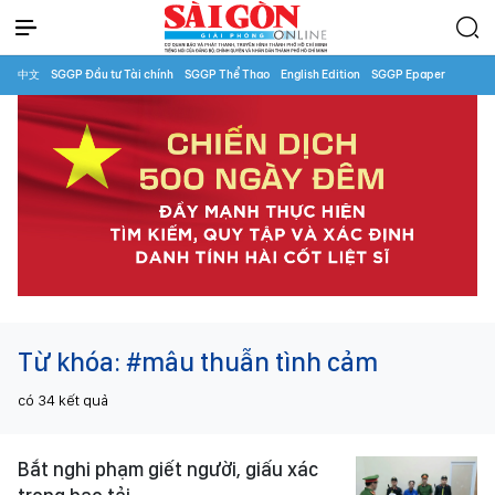
中文
SGGP Đầu tư Tài chính
SGGP Thể Thao
English Edition
SGGP Epaper
Từ khóa:
#mâu thuẫn tình cảm
có
34
kết quả
Bắt nghi phạm giết người, giấu xác