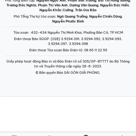
Phó Tổng Biên tập:
Nguyễn Ngọc Anh
,
Phạm Văn Trường
,
Bùi Thị Hồng Sương
,
Trương Đức Nghĩa
,
Phạm Thị Vân Anh
,
Dương Văn Quang
,
Nguyễn Đức Hiển
,
Nguyễn Khắc Cường
,
Trần Gia Bảo
Phó Tổng Thư ký tòa soạn:
Ngô Quang Trưởng
,
Nguyễn Chiến Dũng
,
Nguyễn Phước Bình
Tòa soạn
: 432-434 Nguyễn Thị Minh Khai, Phường Bàn Cờ, TP.HCM
Điện thoại Báo SGGP
: (028) 3.9294.091, 3.9294.092, 3.9294.093,
3.9294.097, 3.9294.098
Điện thoại Tòa soạn Báo Điện tử
: 08 65 11 22 55
Giấy phép hoạt động Báo in và Báo Điện tử số 305/GP-BTTTT do Bộ Thông
tin và Truyền thông cấp ngày 28-8-2023.
© Bản quyền Báo SÀI GÒN GIẢI PHÓNG.