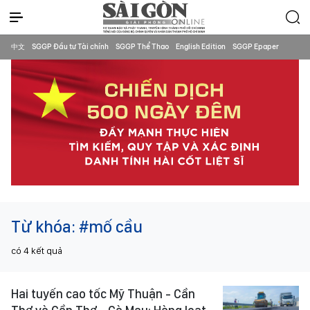
中文
SGGP Đầu tư Tài chính
SGGP Thể Thao
English Edition
SGGP Epaper
Từ khóa:
#mố cầu
có
4
kết quả
Hai tuyến cao tốc Mỹ Thuận - Cần